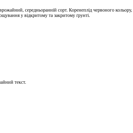
рожайний, середньоранній сорт. Коренеплід червоного кольору, м
рощування у відкритому та закритому ґрунті.
айний текст.