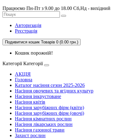
Працюємо Пн-Пт з 9.00 до 18.00 Сб,Нд - вихідний
Авторизація
Реєстрація
Подивитися кошик
Товарів 0 (0.00 грн.)
Кошик порожній!
Категорії
Категорії
АКЦІЯ
Головна
Каталог насіння сезон 2025-2026
Насіння овочевих та ягідних культур
Насіння інкрустоване
Насіння квітів
Насіння зарубіжних фірм (квіти)
Насіння зарубіжних фірм (овочі)
Насіння кімнатних рослин
Насіння лікарських рослин
Насіння газонної трави
Захист рослин