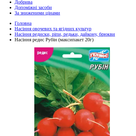
Добрива
Допоміжні засоби
За зниженими цінами
Головна
Насіння овочевих та ягідних культур
Насіння редиски, ріпи, редьки, дайкону, брюкви
Насіння редис Рубін (максипакет 20г)