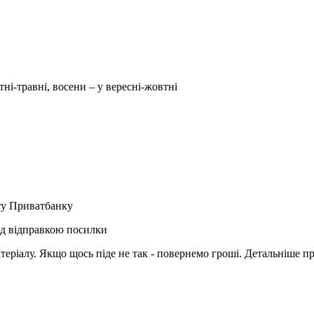
тні-травні, восени – у вересні-жовтні
рту Приватбанку
ед відправкою посилки
матеріалу. Якщо щось піде не так - повернемо гроші. Детальніше п