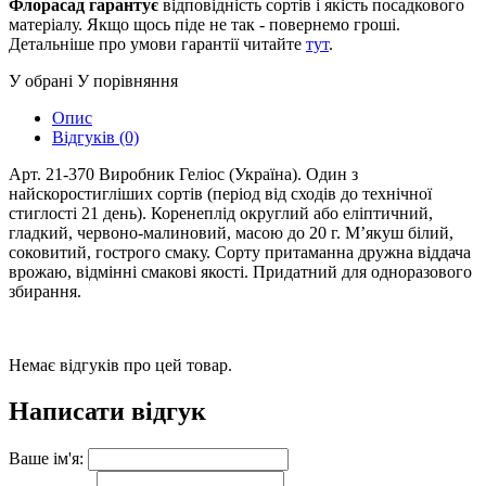
Флорасад гарантує
відповідність сортів і якість посадкового
матеріалу. Якщо щось піде не так - повернемо гроші.
Детальніше про умови гарантії читайте
тут
.
У обрані
У порівняння
Опис
Відгуків (0)
Арт. 21-370 Виробник Геліос (Україна). Один з
найскоростигліших сортів (період від сходів до технічної
стиглості 21 день). Коренеплід округлий або еліптичний,
гладкий, червоно-малиновий, масою до 20 г. М’якуш білий,
соковитий, гострого смаку. Сорту притаманна дружна віддача
врожаю, відмінні смакові якості. Придатний для одноразового
збирання.
Немає відгуків про цей товар.
Написати відгук
Ваше ім'я: