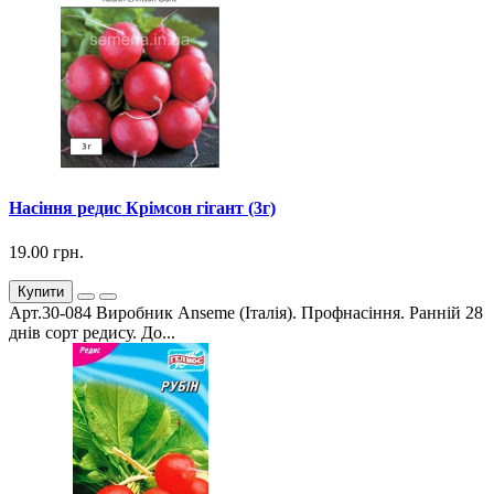
Насіння редис Крімсон гігант (3г)
19.00 грн.
Купити
Арт.30-084 Виробник Anseme (Італія). Профнасіння. Ранній 28
днів сорт редису. До...