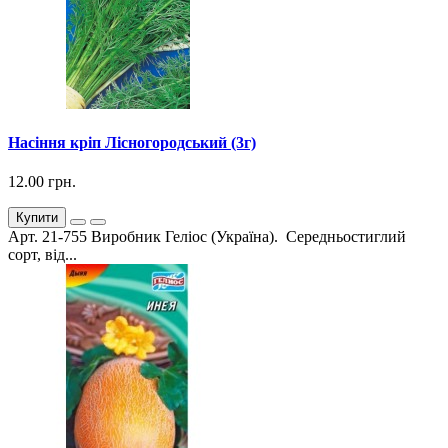
Насіння кріп Лісногородський (3г)
12.00 грн.
Купити
Арт. 21-755 Виробник Геліос (Україна). Середньостиглий
сорт, від...