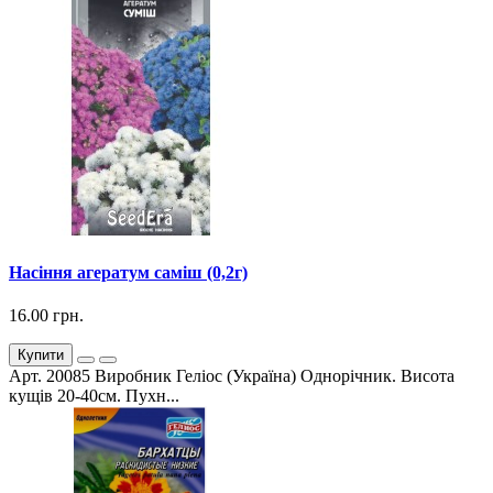
Насіння агератум саміш (0,2г)
16.00 грн.
Купити
Арт. 20085 Виробник Геліос (Україна) Однорічник. Висота
кущів 20-40см. Пухн...