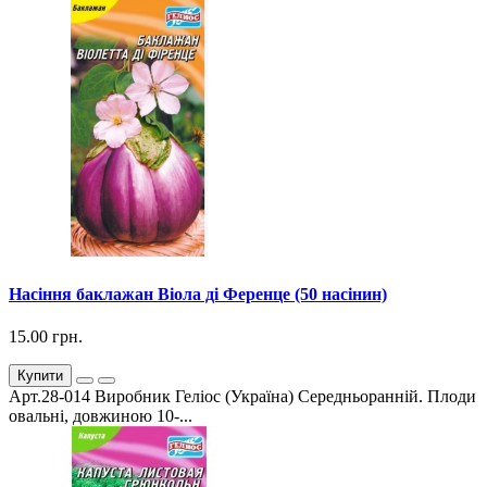
Насіння баклажан Віола ді Ференце (50 насінин)
15.00 грн.
Купити
Арт.28-014 Виробник Геліос (Україна) Середньоранній. Плоди
овальні, довжиною 10-...