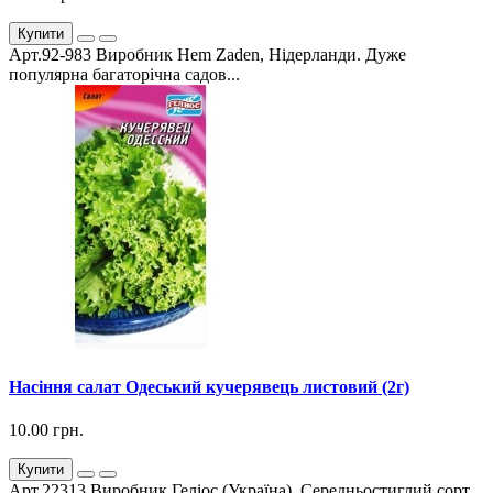
Купити
Арт.92-983 Виробник Hem Zaden, Нідерланди. Дуже
популярна багаторічна садов...
Насіння салат Одеський кучерявець листовий (2г)
10.00 грн.
Купити
Арт.22313 Виробник Геліос (Україна). Середньостиглий сорт