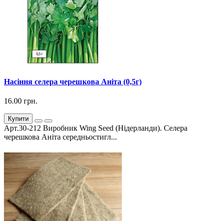
Насіння селера черешкова Аніта (0,5г)
16.00 грн.
Купити
Арт.30-212 Виробник Wing Seed (Нідерланди). Селера
черешкова Аніта середньостигл...