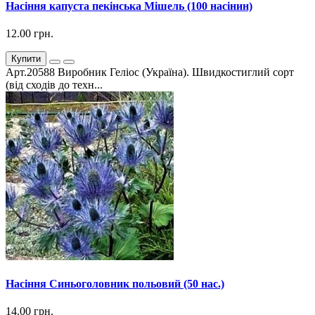
Насіння капуста пекінська Мішель (100 насінин)
12.00 грн.
Купити
Арт.20588 Виробник Геліос (Україна). Швидкостиглий сорт
(від сходів до техн...
Насіння Синьоголовник польовий (50 нас.)
14.00 грн.