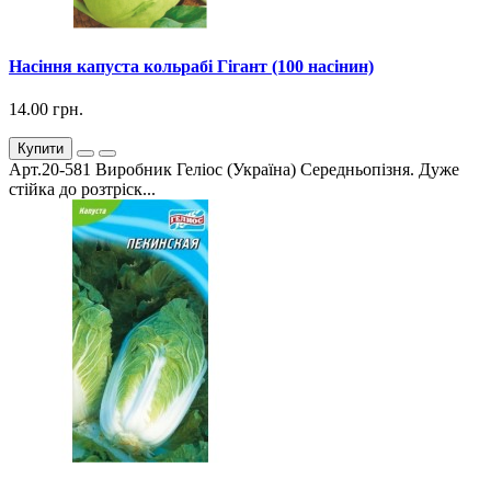
Насіння капуста кольрабі Гігант (100 насінин)
14.00 грн.
Купити
Арт.20-581 Виробник Геліос (Україна) Середньопізня. Дуже
стійка до розтріск...