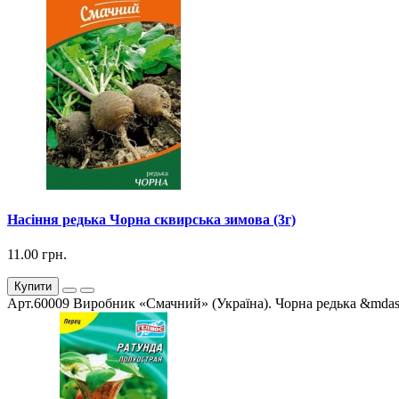
Насіння редька Чорна сквирська зимова (3г)
11.00 грн.
Купити
Арт.60009 Виробник «Смачний» (Україна). Чорна редька &mdas.