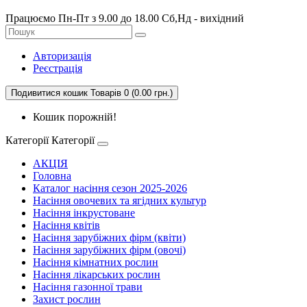
Працюємо Пн-Пт з 9.00 до 18.00 Сб,Нд - вихідний
Авторизація
Реєстрація
Подивитися кошик
Товарів 0 (0.00 грн.)
Кошик порожній!
Категорії
Категорії
АКЦІЯ
Головна
Каталог насіння сезон 2025-2026
Насіння овочевих та ягідних культур
Насіння інкрустоване
Насіння квітів
Насіння зарубіжних фірм (квіти)
Насіння зарубіжних фірм (овочі)
Насіння кімнатних рослин
Насіння лікарських рослин
Насіння газонної трави
Захист рослин