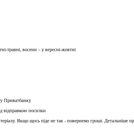
тні-травні, восени – у вересні-жовтні
рту Приватбанку
ед відправкою посилки
матеріалу. Якщо щось піде не так - повернемо гроші. Детальніше п