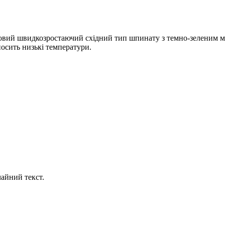
овий швидкозростаючий східний тип шпинату з темно-зеленим м'
осить низькі температури.
айний текст.