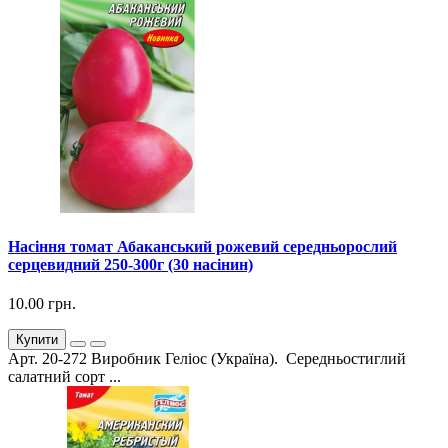
Насіння томат Абаканський рожевий середньорослий
серцевидний 250-300г (30 насінин)
10.00 грн.
Купити
Арт. 20-272 Виробник Геліос (Україна). Середньостиглий
салатний сорт ...