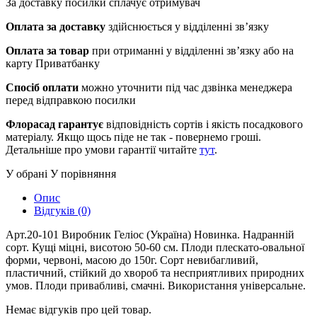
За доставку посилки сплачує отримувач
Оплата за доставку
здійснюється у відділенні зв’язку
Оплата за товар
при отриманні у відділенні зв’язку або на
карту Приватбанку
Спосіб оплати
можно уточнити під час дзвінка менеджера
перед відправкою посилки
Флорасад гарантує
відповідність сортів і якість посадкового
матеріалу. Якщо щось піде не так - повернемо гроші.
Детальніше про умови гарантії читайте
тут
.
У обрані
У порівняння
Опис
Відгуків (0)
Арт.20-101 Виробник Геліос (Україна) Новинка. Надранній
сорт. Кущі міцні, висотою 50-60 см. Плоди плескато-овальної
форми, червоні, масою до 150г. Сорт невибагливий,
пластичний, стійкий до хвороб та несприятливих природних
умов. Плоди привабливі, смачні. Використання універсальне.
Немає відгуків про цей товар.