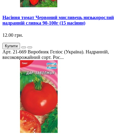
Насіння томат Червоний мисливець низькорослий
надранній сливка 90-100г (15 насінин)
12.00 грн.
Купити
Арт. 21-669 Виробник Геліос (Україна). Надранній,
високоврожайний сорт. Рос...