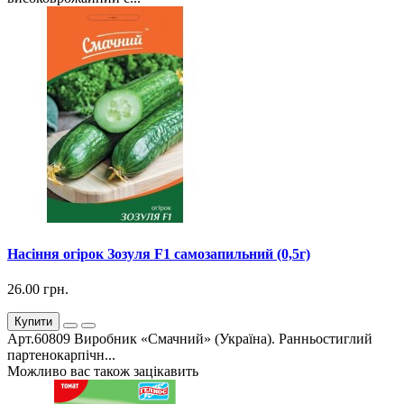
Насіння огірок Зозуля F1 самозапильний (0,5г)
26.00 грн.
Купити
Арт.60809 Виробник «Смачний» (Україна). Ранньостиглий
партенокарпічн...
Можливо вас також зацікавить