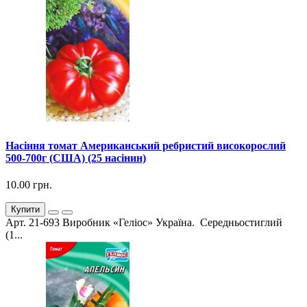
Насіння томат Американський ребристий високорослий
500-700г (США) (25 насінин)
10.00 грн.
Купити
Арт. 21-693 Виробник «Геліос» Україна. Середньостиглий
(1...