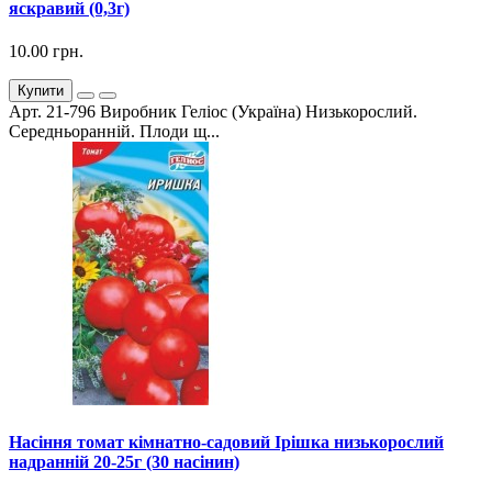
яскравий (0,3г)
10.00 грн.
Купити
Арт. 21-796 Виробник Геліос (Україна) Низькорослий.
Середньоранній. Плоди щ...
Насіння томат кімнатно-садовий Ірішка низькорослий
надранній 20-25г (30 насінин)