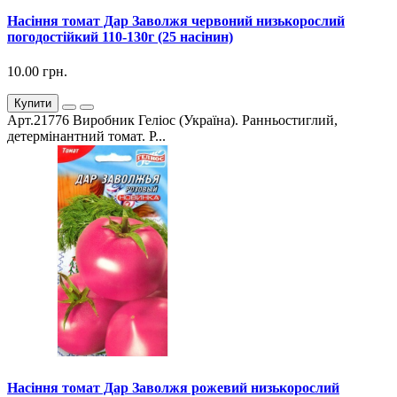
Насіння томат Дар Заволжя червоний низькорослий
погодостійкий 110-130г (25 насінин)
10.00 грн.
Купити
Арт.21776 Виробник Геліос (Україна). Ранньостиглий,
детермінантний томат. Р...
Насіння томат Дар Заволжя рожевий низькорослий