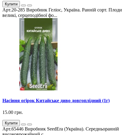
Купити
Арт.20-285 Виробник Геліос, Україна. Ранній сорт. Плоди
великі, серцеподібної фо...
Насіння огірок Китайське диво довгоплідний (1г)
15.00 грн.
Купити
Арт.65446 Виробник SeedEra (Україна). Середньоранній
високоврожайний с...