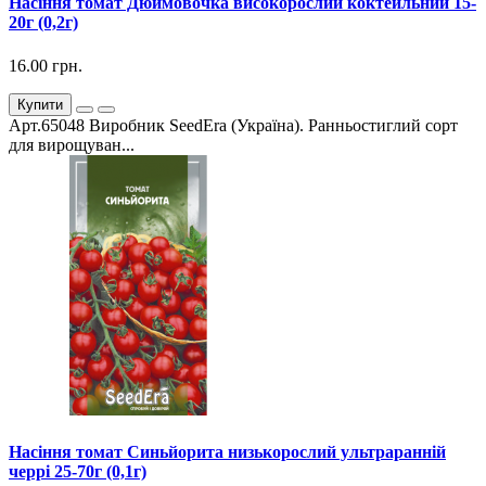
Насіння томат Дюймовочка високорослий коктейльний 15-
20г (0,2г)
16.00 грн.
Купити
Арт.65048 Виробник SeedEra (Україна). Ранньостиглий сорт
для вирощуван...
Насіння томат Синьйорита низькорослий ультраранній
черрі 25-70г (0,1г)