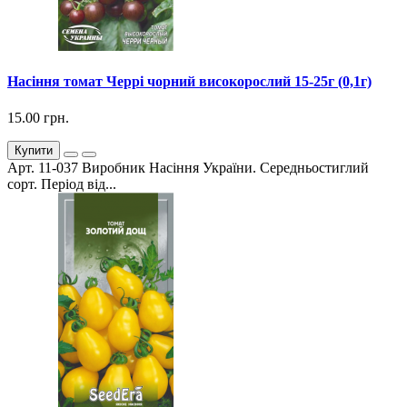
Насіння томат Черрі чорний високорослий 15-25г (0,1г)
15.00 грн.
Купити
Арт. 11-037 Виробник Насіння України. Середньостиглий
сорт. Період від...