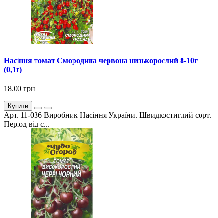
Насіння томат Смородина червона низькорослий 8-10г
(0,1г)
18.00 грн.
Купити
Арт. 11-036 Виробник Насіння України. Швидкостиглий сорт.
Період від с...