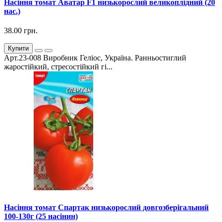
Насіння томат Аватар F1 низькорослий великоплідний (20
нас.)
38.00 грн.
Купити
Арт.23-008 Виробник Геліос, Україна. Ранньостиглий
жаростійкий, стресостійкий гі...
Насіння томат Спартак низькорослий довгозберігальний
100-130г (25 насінин)