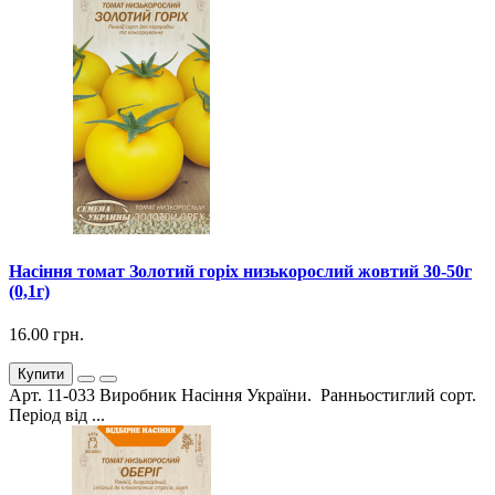
Насіння томат Золотий горіх низькорослий жовтий 30-50г
(0,1г)
16.00 грн.
Купити
Арт. 11-033 Виробник Насіння України. Ранньостиглий сорт.
Період від ...