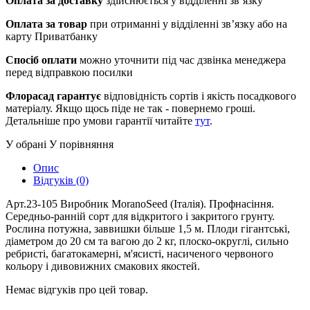
Оплата за доставку
здійснюється у відділенні зв’язку
Оплата за товар
при отриманні у відділенні зв’язку або на
карту Приватбанку
Спосіб оплати
можно уточнити під час дзвінка менеджера
перед відправкою посилки
Флорасад гарантує
відповідність сортів і якість посадкового
матеріалу. Якщо щось піде не так - повернемо гроші.
Детальніше про умови гарантії читайте
тут
.
У обрані
У порівняння
Опис
Відгуків (0)
Арт.23-105 Виробник MoranoSeed (Італія). Профнасіння.
Середньо-ранній сорт для відкритого і закритого грунту.
Рослина потужна, заввишки більше 1,5 м. Плоди гігантські,
діаметром до 20 см та вагою до 2 кг, плоско-округлі, сильно
ребристі, багатокамерні, м'ясисті, насиченого червоного
кольору і дивовижних смакових якостей.
Немає відгуків про цей товар.