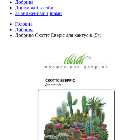
Добрива
Допоміжні засоби
За зниженими цінами
Головна
Добрива
Добриво Скоттс Еверіс для кактусів (5г)