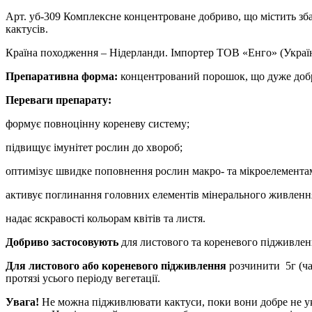
Арт. уб-309 Комплексне концентроване добриво, що містить зба
кактусів.
Країна походження – Нідерланди. Імпортер ТОВ «Енго» (Украї
Препаративна форма:
концентрований порошок, що дуже добр
Переваги препарату:
формує повноцінну кореневу систему;
підвищує імунітет рослин до хвороб;
оптимізує швидке поповнення рослин макро- та мікроелемента
активує поглинання головних елементів мінерального живлення
надає яскравості кольорам квітів та листя.
Добриво застосовують
для листового та кореневого підживленн
Для листового або кореневого підживлення
розчинити 5г (ча
протязі усього періоду вегетації.
Увага!
Не можна підживлювати кактуси, поки вони добре не уко