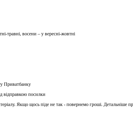
тні-травні, восени – у вересні-жовтні
рту Приватбанку
ед відправкою посилки
матеріалу. Якщо щось піде не так - повернемо гроші. Детальніше п