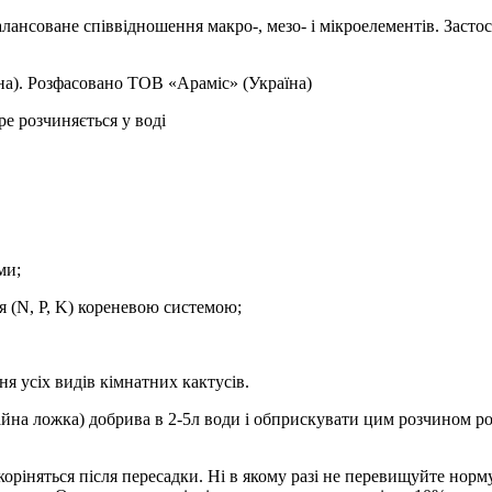
лансоване співвідношення макро-, мезо- і мікроелементів. Засто
на). Розфасовано ТОВ «Араміс» (Україна)
е розчиняється у воді
ми;
 (N, P, K) кореневою системою;
я усіх видів кімнатних кактусів.
йна ложка) добрива в 2-5л води і обприскувати цим розчином рос
ріняться після пересадки. Ні в якому разі не перевищуйте норму