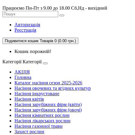
Працюємо Пн-Пт з 9.00 до 18.00 Сб,Нд - вихідний
Авторизація
Реєстрація
Подивитися кошик
Товарів 0 (0.00 грн.)
Кошик порожній!
Категорії
Категорії
АКЦІЯ
Головна
Каталог насіння сезон 2025-2026
Насіння овочевих та ягідних культур
Насіння інкрустоване
Насіння квітів
Насіння зарубіжних фірм (квіти)
Насіння зарубіжних фірм (овочі)
Насіння кімнатних рослин
Насіння лікарських рослин
Насіння газонної трави
Захист рослин