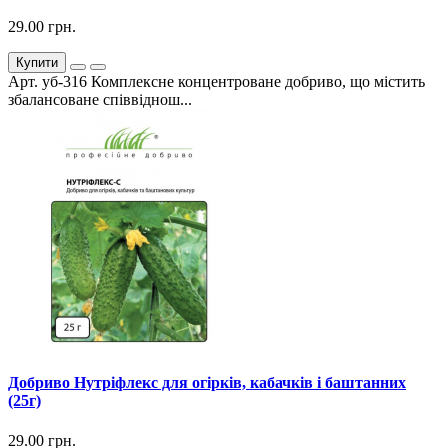
29.00 грн.
Купити
Арт. уб-316 Комплексне концентроване добриво, що містить
збалансоване співвіднош...
Добриво Нутріфлекс для огірків, кабачків і баштанних
(25г)
29.00 грн.