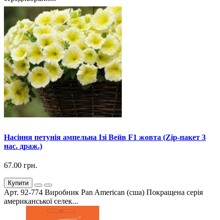
Насіння петунія ампельна Ізі Вейв F1 жовта (Zip-пакет 3
нас. драж.)
67.00 грн.
Купити
Арт. 92-774 Виробник Pan American (сша) Покращена серія
американської селек...