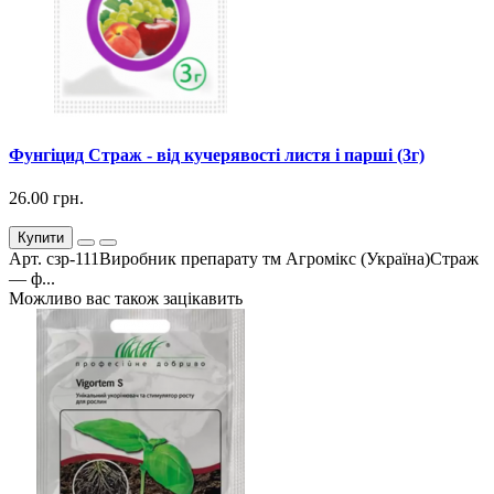
Фунгіцид Страж - від кучерявості листя і парші (3г)
26.00 грн.
Купити
Арт. сзр-111Виробник препарату тм Агромікс (Україна)Страж
— ф...
Можливо вас також зацікавить