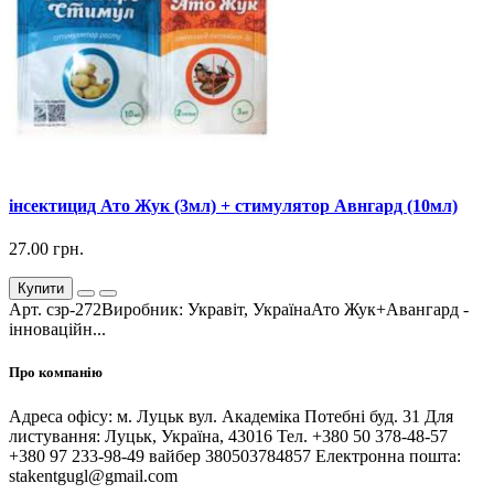
інсектицид Ато Жук (3мл) + стимулятор Авнгард (10мл)
27.00 грн.
Купити
Арт. сзр-272Виробник: Укравіт, УкраїнаАто Жук+Авангард -
інноваційн...
Про компанію
Адреса офісу: м. Луцьк вул. Академіка Потебні буд. 31 Для
листування: Луцьк, Україна, 43016 Тел. +380 50 378-48-57
+380 97 233-98-49 вайбер 380503784857 Електронна пошта:
stakentgugl@gmail.com