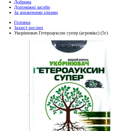
Добрива
Допоміжні засоби
За зниженими цінами
Головна
Захист рослин
Укорінювач Гетероауксин супер (агромікс) (5г)