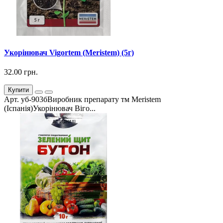
Укорінювач Vigortem (Meristem) (5г)
32.00 грн.
Купити
Арт. уб-903бВиробник препарату тм Meristem
(Іспанія)Укорінювач Віго...