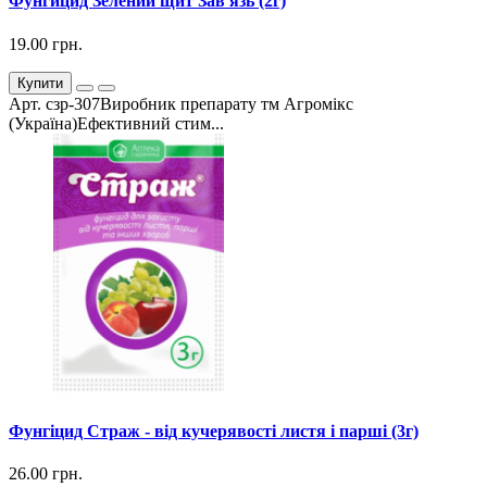
Фунгицид Зелений щит Зав'язь (2г)
19.00 грн.
Купити
Арт. сзр-307Виробник препарату тм Агромікс
(Україна)Ефективний стим...
Фунгіцид Страж - від кучерявості листя і парші (3г)
26.00 грн.