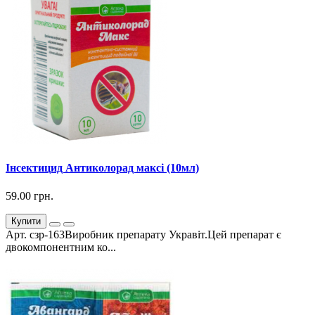
Інсектицид Антиколорад максі (10мл)
59.00 грн.
Купити
Арт. сзр-163Виробник препарату Укравіт.Цей препарат є
двокомпонентним ко...