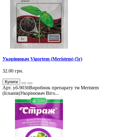
Укорінювач Vigortem (Meristem) (5г)
32.00 грн.
Купити
Арт. уб-903бВиробник препарату тм Meristem
(Іспанія)Укорінювач Віго...