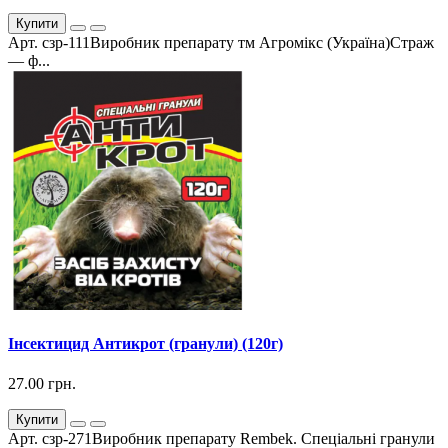
Купити
Арт. сзр-111Виробник препарату тм Агромікс (Україна)Страж
— ф...
Інсектицид Антикрот (гранули) (120г)
27.00 грн.
Купити
Арт. сзр-271Виробник препарату Rembek. Спеціальні гранули