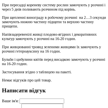
При пересадці кореневу систему рослин замочують у розчині і
через 5 днів поливають розчином під корінь.
При щепленні винограду в робочому розчині на 2…3 секунди
замочують нижню частину підщепи та верхню частину
прищепи.
Напівзадеревенілі живці плодово-ягідних і декоративних
культур замочують у розчині на 16-20 годин.
При живцюванні троянд зеленими живцями їх замочують у
розчині гетероауксину на 16 годин.
Бульби і цибулини квітів перед висадкою замочують у розчині
на 16-20 годин.
Застосування згідно з таблицею на пакеті.
Немає відгуків про цей товар.
Написати відгук
Ваше ім'я: