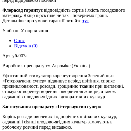
перед відправкою посилки
Флорасад гарантує
відповідність сортів і якість посадкового
матеріалу. Якщо щось піде не так - повернемо гроші.
Детальніше про умови гарантії читайте
тут
.
У обрані
У порівняння
Опис
Відгуків (0)
Арт. уб-903а
Виробник препарату тм Агромікс (Україна)
Ефективний стимулятор коренеутворення Зелений щит
«Гетероауксин супер» підвищує період цвітіння, сприяє
приживлюваності розсади, зрощенню тканин при щепленні,
стимулює коренеутворення і вкорінення живців, а також
саджанців плодово-ягідних і декоративних культур.
Застосування препарату «Гетероауксин супер»
Корінь розсади овочевих і однорічних квіткових культур,
саджанці і сіянці плодово-ягідних культур замочують в
робочому розчині перед висадкою.