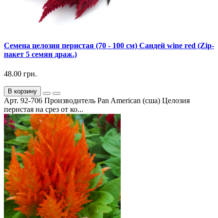
Семена целозия перистая (70 - 100 см) Сандей wine red (Zip-
пакет 5 семян драж.)
48.00 грн.
В корзину
Арт. 92-706 Производитель Pan American (сша) Целозия
перистая на срез от ко...