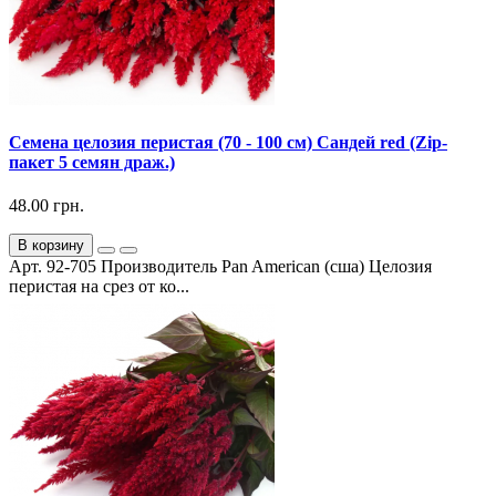
Семена целозия перистая (70 - 100 см) Сандей red (Zip-
пакет 5 семян драж.)
48.00 грн.
В корзину
Арт. 92-705 Производитель Pan American (сша) Целозия
перистая на срез от ко...