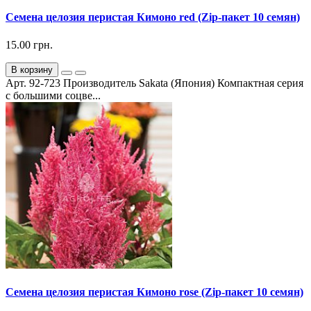
Семена целозия перистая Кимоно red (Zip-пакет 10 семян)
15.00 грн.
В корзину
Арт. 92-723 Производитель Sakata (Япония) Компактная серия
с большими соцве...
Семена целозия перистая Кимоно rose (Zip-пакет 10 семян)