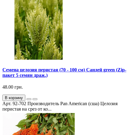
Семена целозия перистая (70 - 100 см) Сандей green (Zip-
пакет 5 семян драж.)
48.00 грн.
В корзину
Арт. 92-702 Производитель Pan American (сша) Целозия
перистая на срез от ко...