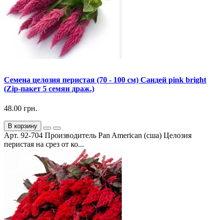
Семена целозия перистая (70 - 100 см) Сандей pink bright
(Zip-пакет 5 семян драж.)
48.00 грн.
В корзину
Арт. 92-704 Производитель Pan American (сша) Целозия
перистая на срез от ко...