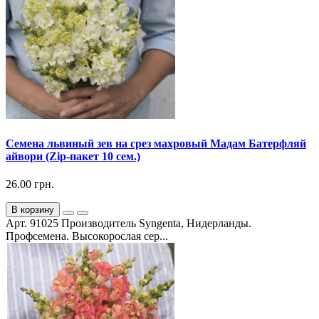
Семена львиный зев на срез махровый Мадам Батерфляй
айвори (Zip-пакет 10 сем.)
26.00 грн.
В корзину
Арт. 91025 Производитель Syngenta, Нидерланды.
Профсемена. Высокорослая сер...