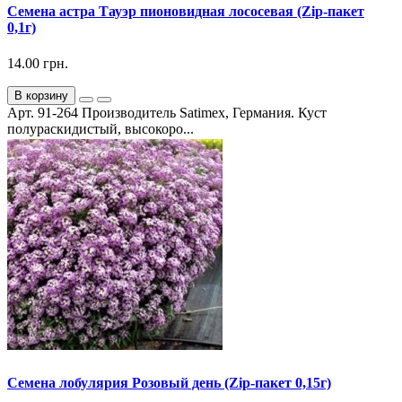
Семена астра Тауэр пионовидная лососевая (Zip-пакет
0,1г)
14.00 грн.
В корзину
Арт. 91-264 Производитель Satimex, Германия. Куст
полураскидистый, высокоро...
Семена лобулярия Розовый день (Zip-пакет 0,15г)