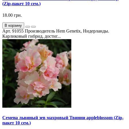
(Zip-пакет 10 сем.)
18.00 грн.
В корзину
Арт. 91055 Производитель Hem Genetix, Нидерланды.
Карликовый гибрид, достиг...
Семена львиный зев махровый Твинни appleblossom (Zip-
пакет 10 сем.)