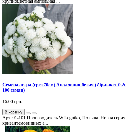
крупноцветная ампельная ...
Семена астра (срез 70см) Аполлония белая (Zip-пакет 0,2г
100 семян)
16.00 грн.
В корзину
Арт. 91-101 Производитель W.Legutko, Польша. Новая серия
хризантемовидных а...