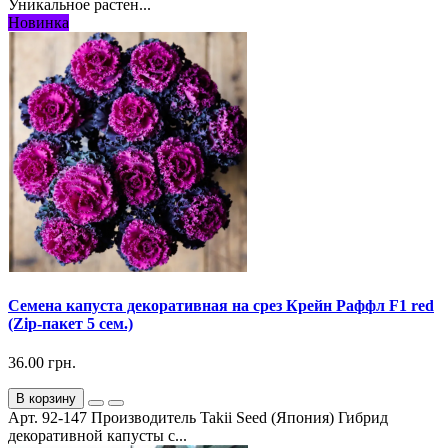
Уникальное растен...
Новинка
Семена капуста декоративная на срез Крейн Раффл F1 red
(Zip-пакет 5 сем.)
36.00 грн.
В корзину
Арт. 92-147 Производитель Takii Seed (Япония) Гибрид
декоративной капусты с...