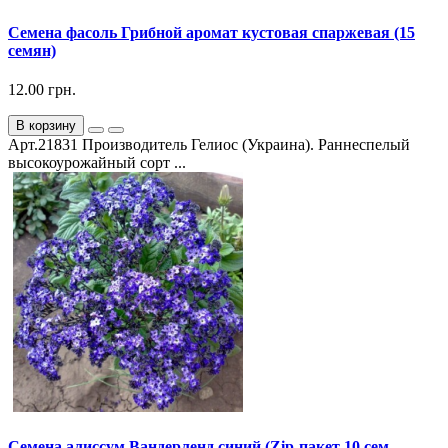
Семена фасоль Грибной аромат кустовая спаржевая (15
семян)
12.00 грн.
В корзину
Арт.21831 Производитель Гелиос (Украина). Раннеспелый
высокоурожайный сорт ...
Семена алиссум Вандерленд синий (Zip-пакет 10 сем.