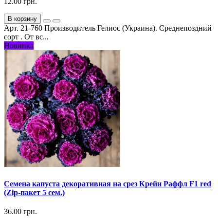
12.00 грн.
В корзину
Арт. 21-760 Производитель Гелиос (Украина). Среднепоздний
сорт . От вс...
Новинка
Семена капуста декоративная на срез Крейн Раффл F1 red
(Zip-пакет 5 сем.)
36.00 грн.