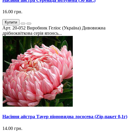
Насіння айстра Серенада яблунева (50 нас.)
16.00 грн.
Купити
Арт. 20-052 Виробник Геліос (Україна) Дивовижна
дрібноквіткова серія японсь...
Насіння айстра Тауер піоновидна лососева (Zip-пакет 0,1г)
14.00 грн.