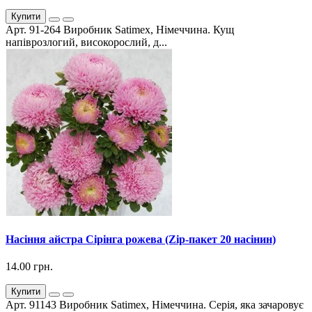
Купити
Арт. 91-264 Виробник Satimex, Німеччина. Кущ
напіврозлогий, високорослий, д...
Насіння айстра Сірінга рожева (Zip-пакет 20 насінин)
14.00 грн.
Купити
Арт. 91143 Виробник Satimex, Німеччина. Серія, яка зачаровує