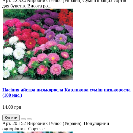
Арт. 22-334 Виробник Геліос (Україна) Суміш кращих сортів
для букетів. Висота ро...
Насіння айстра низькоросла Карликова суміш низькоросла
(100 нас.)
14.00 грн.
Купити
Арт. 20-152 Виробник Геліос (Україна). Популярний
однорічник. Сорт з с...