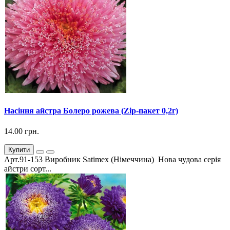
Насіння айстра Болеро рожева (Zip-пакет 0,2г)
14.00 грн.
Купити
Арт.91-153 Виробник Satimex (Німеччина) Нова чудова серія
айстри сорт...