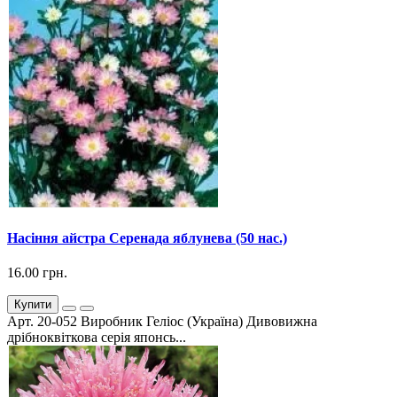
Насіння айстра Серенада яблунева (50 нас.)
16.00 грн.
Купити
Арт. 20-052 Виробник Геліос (Україна) Дивовижна
дрібноквіткова серія японсь...