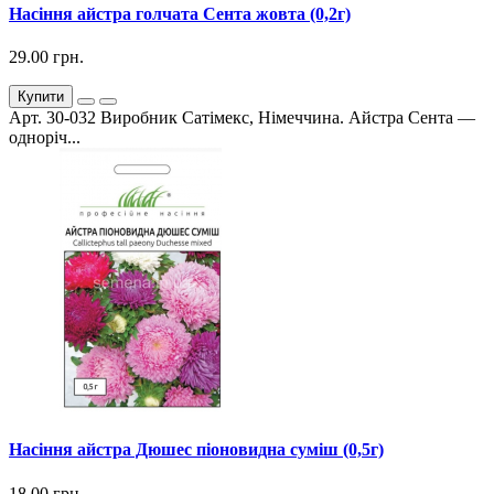
Насіння айстра голчата Сента жовта (0,2г)
29.00 грн.
Купити
Арт. 30-032 Виробник Сатімекс, Німеччина. Айстра Сента —
одноріч...
Насіння айстра Дюшес піоновидна суміш (0,5г)
18.00 грн.