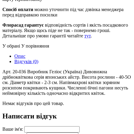
Спосіб оплати
можно уточнити під час дзвінка менеджера
перед відправкою посилки
Флорасад гарантує
відповідність сортів і якість посадкового
матеріалу. Якщо щось піде не так - повернемо гроші.
Детальніше про умови гарантії читайте
тут
.
У обрані
У порівняння
Опис
Відгуків (0)
Арт. 20-036 Виробник Геліос (Україна) Дивовижна
дрібноквіткова серія японських айстр. Висота рослини - 40-5О
см. Діаметр квітки - 2-З см. Напівмахрові квітки зоряним
розсипом покривають кущики. Численні бічні пагони несуть
неймовірну кількість одночасно відкритих квіток.
Немає відгуків про цей товар.
Написати відгук
Ваше ім'я: