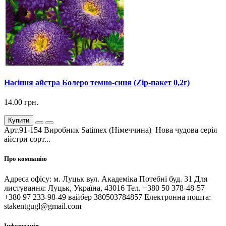
Насіння айстра Болеро темно-синя (Zip-пакет 0,2г)
14.00 грн.
Купити
Арт.91-154 Виробник Satimex (Німеччина) Нова чудова серія
айстри сорт...
Про компанію
Адреса офісу: м. Луцьк вул. Академіка Потебні буд. 31 Для
листування: Луцьк, Україна, 43016 Тел. +380 50 378-48-57
+380 97 233-98-49 вайбер 380503784857 Електронна пошта:
stakentgugl@gmail.com
Інформація