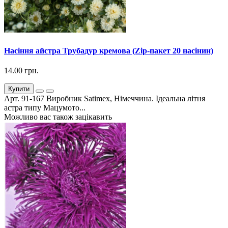
Насіння айстра Трубадур кремова (Zip-пакет 20 насінин)
14.00 грн.
Купити
Арт. 91-167 Виробник Satimex, Німеччина. Ідеальна літня
астра типу Мацумото...
Можливо вас також зацікавить