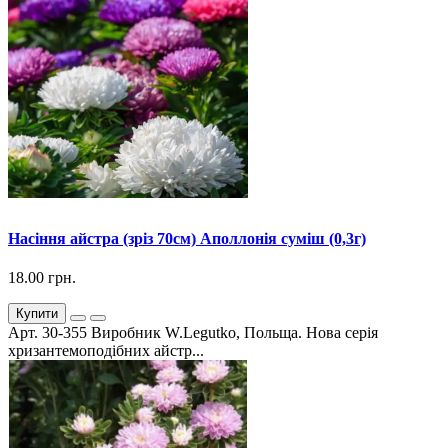
Насіння айстра (зріз 70см) Аполлонія суміш (0,3г)
18.00 грн.
Купити
Арт. 30-355 Виробник W.Legutko, Польща. Нова серія
хризантемоподібних айстр...