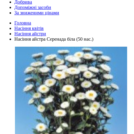
Добрива
Допоміжні засоби
За зниженими цінами
Головна
Насіння квітів
Насіння айстри
Насіння айстра Серенада біла (50 нас.)