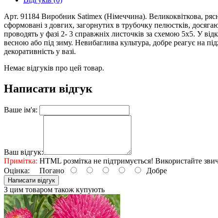
Арт. 91184 Виробник Satimex (Німеччина). Великоквіткова, рясн
сформовані з довгих, загорнутих в трубочку пелюстків, досягають
проводять у фазі 2- 3 справжніх листочків за схемою 5x5. У в
весною або під зиму. Невибаглива культура, добре реагує на пі
декоративність у вазі.
Немає відгуків про цей товар.
Написати відгук
Ваше ім'я:
Ваш відгук:
Примітка:
HTML розмітка не підтримується! Використайте звич
Оцінка:
Погано
Добре
Написати відгук
З цим товаром також купують