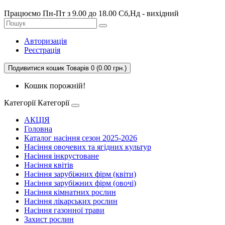
Працюємо Пн-Пт з 9.00 до 18.00 Сб,Нд - вихідний
Авторизація
Реєстрація
Подивитися кошик
Товарів 0 (0.00 грн.)
Кошик порожній!
Категорії
Категорії
АКЦІЯ
Головна
Каталог насіння сезон 2025-2026
Насіння овочевих та ягідних культур
Насіння інкрустоване
Насіння квітів
Насіння зарубіжних фірм (квіти)
Насіння зарубіжних фірм (овочі)
Насіння кімнатних рослин
Насіння лікарських рослин
Насіння газонної трави
Захист рослин