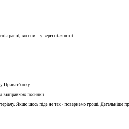
тні-травні, восени – у вересні-жовтні
рту Приватбанку
ед відправкою посилки
матеріалу. Якщо щось піде не так - повернемо гроші. Детальніше п