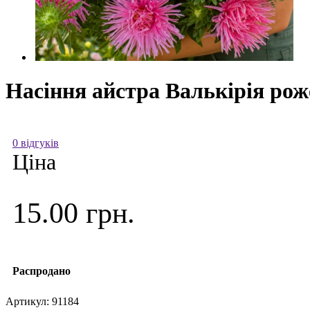
Насіння айстра Валькірія роже
0 відгуків
Ціна
15.00 грн.
Распродано
Артикул:
91184