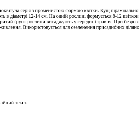
оквітуча серія з променистою формою квітки. Кущ пірамідальної 
 в діаметрі 12-14 см. На одній рослині формується 8-12 квітконос
ідкритий ґрунт рослини висаджують у середині травня. При безроз
дживлення. Використовується для озеленення присадибних ділянок
айний текст.