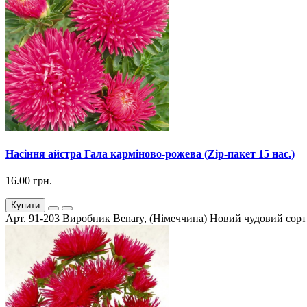
Насіння айстра Гала карміново-рожева (Zip-пакет 15 нас.)
16.00 грн.
Купити
Арт. 91-203 Виробник Benary, (Німеччина) Новий чудовий сорт а