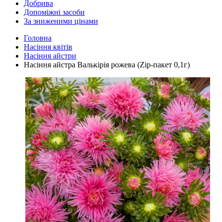
Добрива
Допоміжні засоби
За зниженими цінами
Головна
Насіння квітів
Насіння айстри
Насіння айстра Валькірія рожева (Zip-пакет 0,1г)