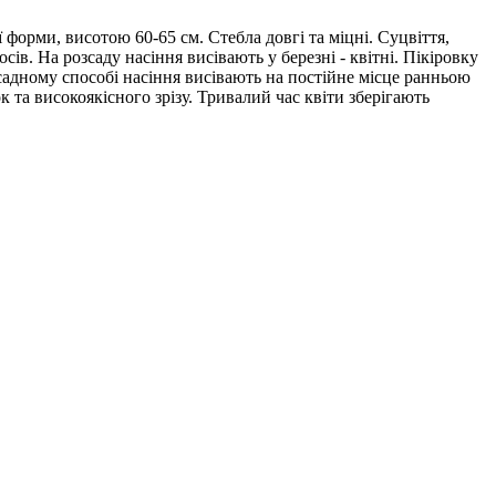
форми, висотою 60-65 см. Стебла довгі та міцні. Суцвіття,
ів. На розсаду насіння висівають у березні - квітні. Пікіровку
садному способі насіння висівають на постійне місце ранньою
 та високоякісного зрізу. Тривалий час квіти зберігають