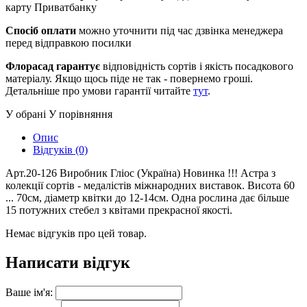
карту Приватбанку
Спосіб оплати
можно уточнити під час дзвінка менеджера
перед відправкою посилки
Флорасад гарантує
відповідність сортів і якість посадкового
матеріалу. Якщо щось піде не так - повернемо гроші.
Детальніше про умови гарантії читайте
тут
.
У обрані
У порівняння
Опис
Відгуків (0)
Арт.20-126 Виробник Гліос (Україна) Новинка !!! Астра з
колекції сортів - медалістів міжнародних виставок. Висота 60
... 70см, діаметр квітки до 12-14см. Одна рослина дає більше
15 потужних стебел з квітами прекрасної якості.
Немає відгуків про цей товар.
Написати відгук
Ваше ім'я: