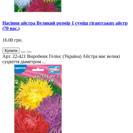
Насіння айстра Великий розмір 1 суміш гігантських айстр
(70 нас.)
16.00 грн.
Купити
Арт. 22-421 Виробник Геліос (Україна) Айстра має великі
суцвіття діаметром ...