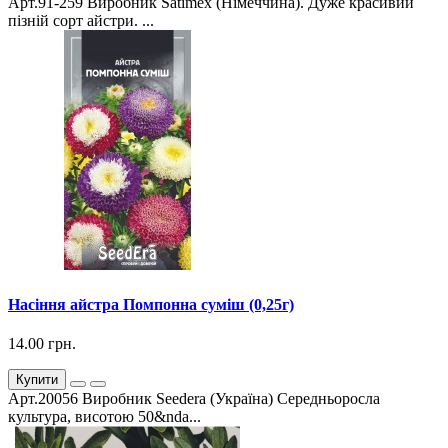
Арт.91-259 Виробник Satimex (Німеччина). Дуже красивий
пізній сорт айстри. ...
Насіння айстра Помпонна суміш (0,25г)
14.00 грн.
Купити
Арт.20056 Виробник Seedera (Україна) Середньоросла
культура, висотою 50&nda...