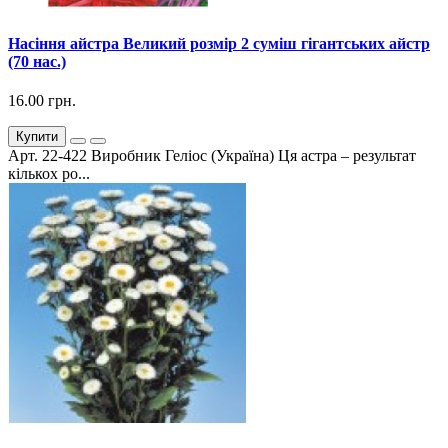
Насіння айстра Великий розмір 2 суміш гігантських айстр
(70 нас.)
16.00 грн.
Купити
Арт. 22-422 Виробник Геліос (Україна) Ця астра – результат
кількох ро...