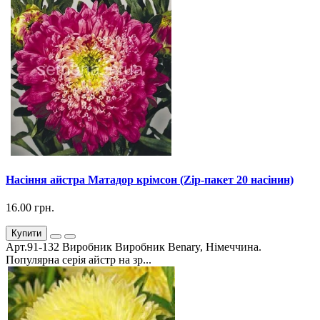
Насіння айстра Матадор крімсон (Zip-пакет 20 насінин)
16.00 грн.
Купити
Арт.91-132 Виробник Виробник Benary, Німеччина.
Популярна серія айстр на зр...