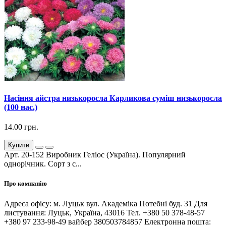
Насіння айстра низькоросла Карликова суміш низькоросла
(100 нас.)
14.00 грн.
Купити
Арт. 20-152 Виробник Геліос (Україна). Популярний
однорічник. Сорт з с...
Про компанію
Адреса офісу: м. Луцьк вул. Академіка Потебні буд. 31 Для
листування: Луцьк, Україна, 43016 Тел. +380 50 378-48-57
+380 97 233-98-49 вайбер 380503784857 Електронна пошта: