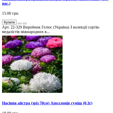
нас.)
15.00 грн.
Купити
Арт. 22-329 Виробник Геліос (Україна) З колекції сортів-
медалістів міжнародних в...
Насіння айстра (зріз 70см) Аполлонія суміш (0,3г)