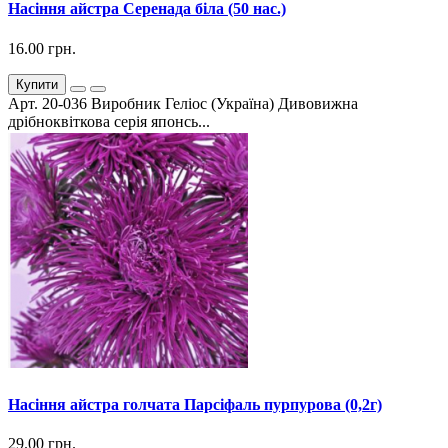
Насіння айстра Серенада біла (50 нас.)
16.00 грн.
Купити
Арт. 20-036 Виробник Геліос (Україна) Дивовижна
дрібноквіткова серія японсь...
Насіння айстра голчата Парсіфаль пурпурова (0,2г)
29.00 грн.