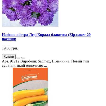
Насіння айстра Леді Коралл блакитна (Zip-пакет 20
насінин)
19.00 грн.
Купити
Арт. 91212 Виробник Satimex, Німеччина. Новий тип
суцвіття, який одночасно ...