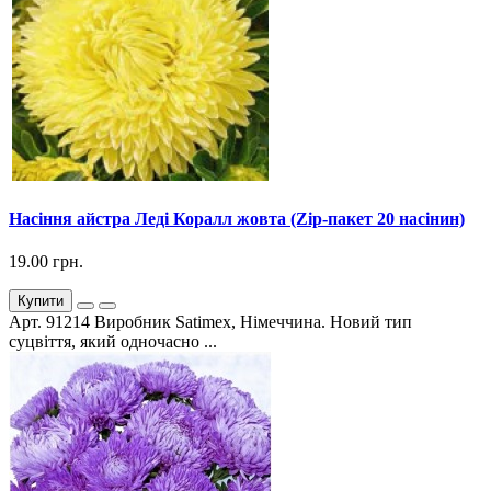
Насіння айстра Леді Коралл жовта (Zip-пакет 20 насінин)
19.00 грн.
Купити
Арт. 91214 Виробник Satimex, Німеччина. Новий тип
суцвіття, який одночасно ...