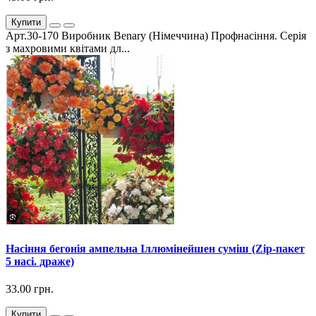
Купити
Арт.30-170 Виробник Benary (Німеччина) Профнасіння. Серія
з махровими квітами дл...
Насіння бегонія ампельна Іллюмінейшен суміш (Zip-пакет
5 насі. драже)
33.00 грн.
Купити