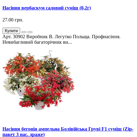
Насіння вербаскум садовий суміш (0,2г)
27.00 грн.
Купити
Арт. 30902 Виробник В. Легутко Польща. Профнасіння.
Невибагливий багаторічник ви...
Насіння бегонія ампельна Болівійська Груві F1 суміш (Zip-
пакет 3 нас. драже)