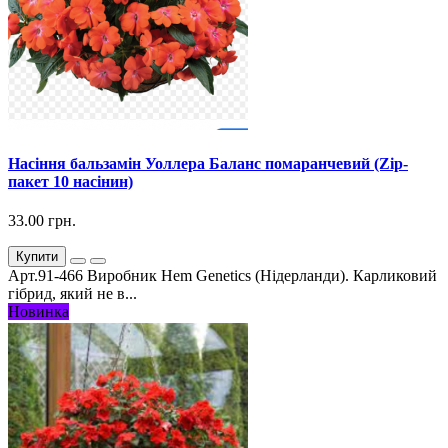
Насіння бальзамін Уоллера Баланс помаранчевий (Zip-
пакет 10 насінин)
33.00 грн.
Купити
Арт.91-466 Виробник Hem Genetics (Нідерланди). Карликовий
гібрид, який не в...
Новинка