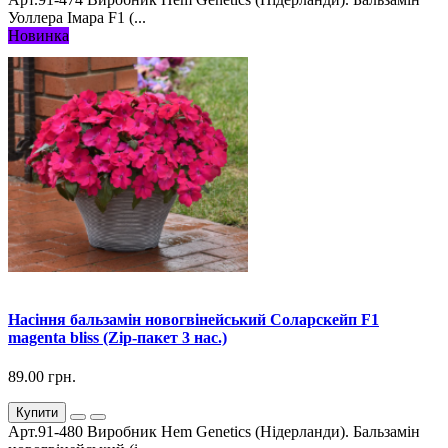
Уоллера Імара F1 (...
Новинка
Насіння бальзамін новогвінейський Соларскейп F1
magenta bliss (Zip-пакет 3 нас.)
89.00 грн.
Купити
Арт.91-480 Виробник Hem Genetics (Нідерланди). Бальзамін