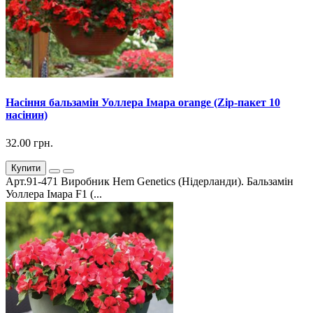
Насіння бальзамін Уоллера Імара orange (Zip-пакет 10
насінин)
32.00 грн.
Купити
Арт.91-471 Виробник Hem Genetics (Нідерланди). Бальзамін
Уоллера Імара F1 (...