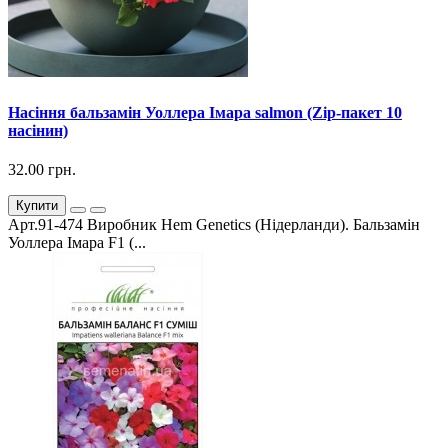
Насіння бальзамін Уоллера Імара salmon (Zip-пакет 10
насінин)
32.00 грн.
Купити
Арт.91-474 Виробник Hem Genetics (Нідерланди). Бальзамін
Уоллера Імара F1 (...