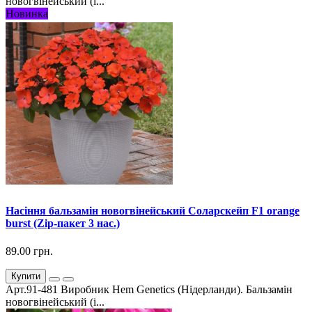
новогвінейський (і...
Новинка
Насіння бальзамін новогвінейський Соларскейп F1 orange
burst (Zip-пакет 3 нас.)
89.00 грн.
Купити
Арт.91-481 Виробник Hem Genetics (Нідерланди). Бальзамін
новогвінейський (і...