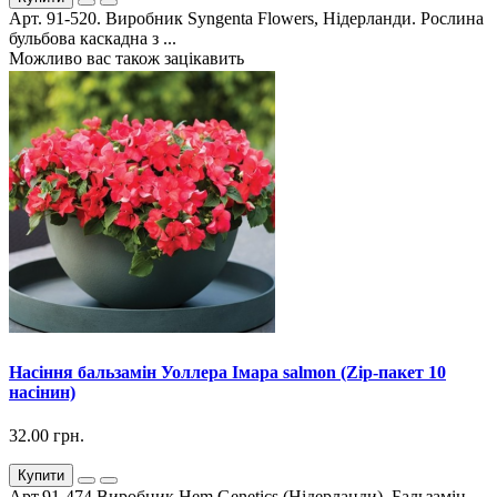
Арт. 91-520. Виробник Syngenta Flowers, Нідерланди. Рослина
бульбова каскадна з ...
Можливо вас також зацікавить
Насіння бальзамін Уоллера Імара salmon (Zip-пакет 10
насінин)
32.00 грн.
Купити
Арт.91-474 Виробник Hem Genetics (Нідерланди). Бальзамін