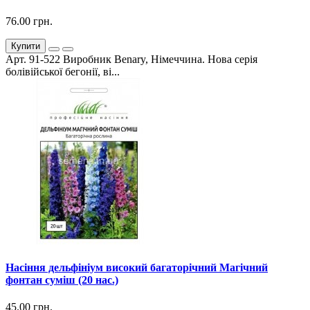
76.00 грн.
Купити
Арт. 91-522 Виробник Benary, Німеччина. Нова серія
болівійської бегонії, ві...
Насіння дельфініум високий багаторічний Магічний
фонтан суміш (20 нас.)
45.00 грн.