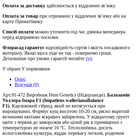
Оплата за доставку
здійснюється у відділенні зв’язку
Оплата за товар
при отриманні у відділенні зв’язку або на
карту Приватбанку
Спосіб оплати
можно уточнити під час дзвінка менеджера
перед відправкою посилки
Флорасад гарантує
відповідність сортів і якість посадкового
матеріалу. Якщо щось піде не так - повернемо гроші.
Детальніше про умови гарантії читайте
тут
.
У обрані
У порівняння
Опис
Відгуків (0)
Арт.91-472 Виробник Hem Genetics (Нідерланди).
Бальзамін
Уоллера Імара F1 (Impatiens walleriana
Balance
F1)
. Карликовий гібрид, який не витягується при
вирощуванні. Формує кущ висотою 10-20 см, рясно вкритий
великими квіта­ми яскравих забарвлень. У відкритому ґрунті
цвіте з червня до заморозків або цілий рік в приміщенні з
температурою не нижче 16 °С. Теплолюбива, досить
вологолюбива культура, віддає перевагу легким, родючим