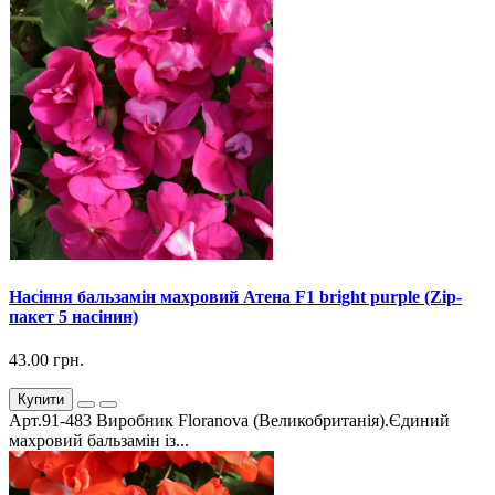
Насіння бальзамін махровий Атена F1 bright purple (Zip-
пакет 5 насінин)
43.00 грн.
Купити
Арт.91-483 Виробник Floranova (Великобританія).Єдиний
махровий бальзамін із...