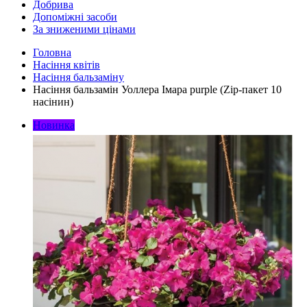
Добрива
Допоміжні засоби
За зниженими цінами
Головна
Насіння квітів
Насіння бальзаміну
Насіння бальзамін Уоллера Імара purple (Zip-пакет 10
насінин)
Новинка