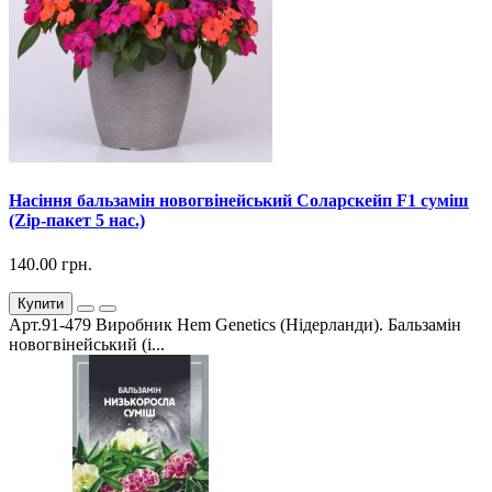
Насіння бальзамін новогвінейський Соларскейп F1 суміш
(Zip-пакет 5 нас.)
140.00 грн.
Купити
Арт.91-479 Виробник Hem Genetics (Нідерланди). Бальзамін
новогвінейський (і...