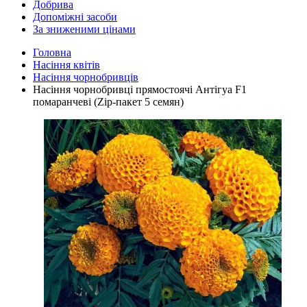
Добрива
Допоміжні засоби
За зниженими цінами
Головна
Насіння квітів
Насіння чорнобривців
Насіння чорнобривці прямостоячі Антігуа F1
помаранчеві (Zip-пакет 5 семян)