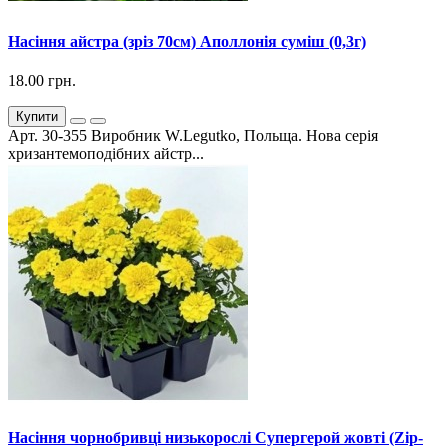
Насіння айстра (зріз 70см) Аполлонія суміш (0,3г)
18.00 грн.
Купити
Арт. 30-355 Виробник W.Legutko, Польща. Нова серія
хризантемоподібних айстр...
Насіння чорнобривці низькорослі Супергерой жовті (Zip-