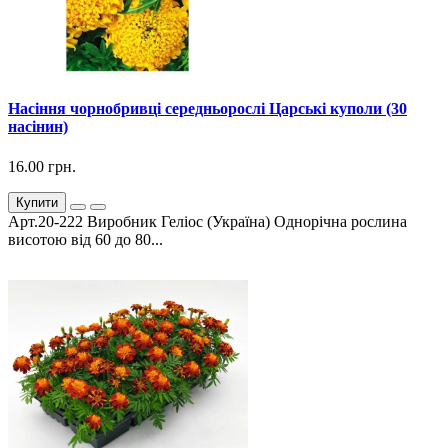
Насіння чорнобривці середньорослі Царські куполи (30
насінин)
16.00 грн.
Купити
Арт.20-222 Виробник Геліос (Україна) Однорічна рослина
висотою від 60 до 80...