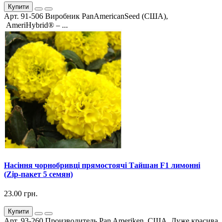
Купити
Арт. 91-506 Виробник PanAmericanSeed (США),
AmeriHybrid® – ...
Насіння чорнобривці прямостоячі Тайшан F1 лимонні
(Zip-пакет 5 семян)
23.00 грн.
Купити
Арт. 93-260 Производитель Pan Ameriken, США. Дуже красива