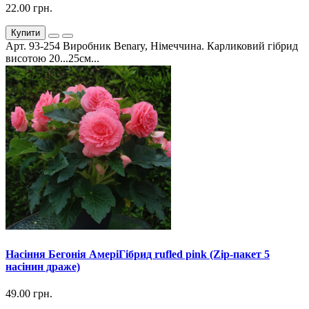
22.00 грн.
Купити
Арт. 93-254 Виробник Benary, Німеччина. Карликовий гібрид
висотою 20...25см...
Насіння Бегонія АмеріГібрид rufled pink (Zip-пакет 5
насінин драже)
49.00 грн.