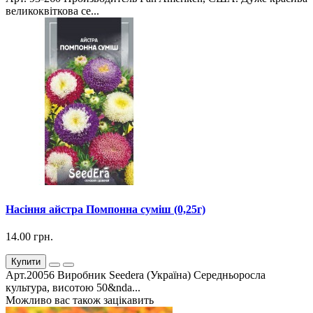
великоквіткова се...
Насіння айстра Помпонна суміш (0,25г)
14.00 грн.
Купити
Арт.20056 Виробник Seedera (Україна) Середньоросла
культура, висотою 50&nda...
Можливо вас також зацікавить