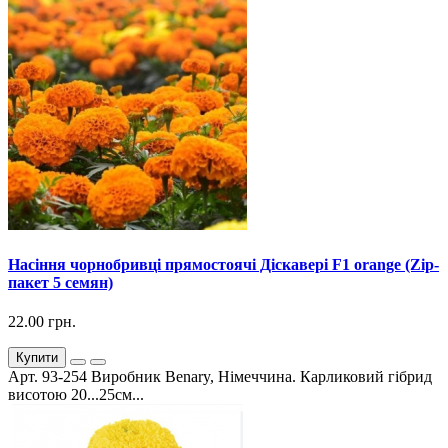
Насіння чорнобривці прямостоячі Діскавері F1 orange (Zip-
пакет 5 семян)
22.00 грн.
Купити
Арт. 93-254 Виробник Benary, Німеччина. Карликовий гібрид
висотою 20...25см...