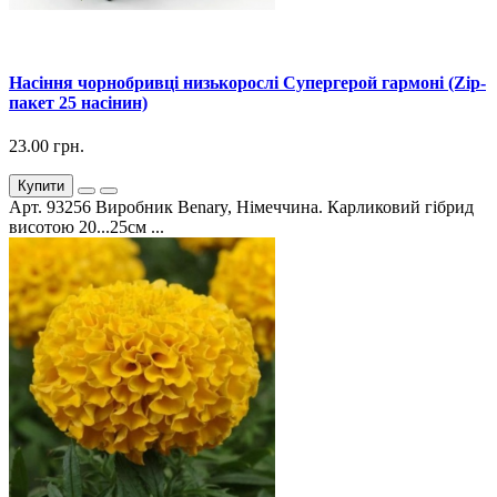
Насіння чорнобривці низькорослі Супергерой гармоні (Zip-
пакет 25 насінин)
23.00 грн.
Купити
Арт. 93256 Виробник Benary, Німеччина. Карликовий гібрид
висотою 20...25см ...