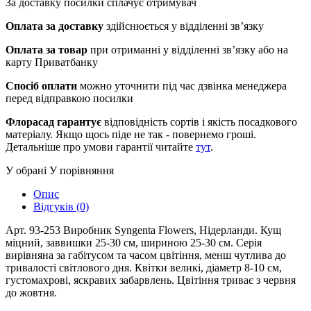
За доставку посилки сплачує отримувач
Оплата за доставку
здійснюється у відділенні зв’язку
Оплата за товар
при отриманні у відділенні зв’язку або на
карту Приватбанку
Спосіб оплати
можно уточнити під час дзвінка менеджера
перед відправкою посилки
Флорасад гарантує
відповідність сортів і якість посадкового
матеріалу. Якщо щось піде не так - повернемо гроші.
Детальніше про умови гарантії читайте
тут
.
У обрані
У порівняння
Опис
Відгуків (0)
Арт. 93-253 Виробник Syngenta Flowers, Нідерланди. Кущ
міцний, заввишки 25-30 см, шириною 25-30 см. Серія
вирівняна за габітусом та часом цвітіння, менш чутлива до
тривалості світлового дня. Квітки великі, діаметр 8-10 см,
густомахрові, яскравих забарвлень. Цвітіння триває з червня
до жовтня.