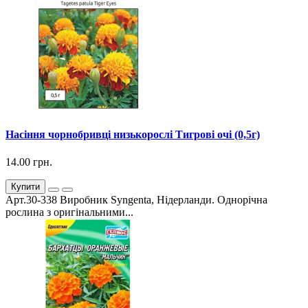
Насіння чорнобривці низькорослі Тигрові очі (0,5г)
14.00 грн.
Купити
Арт.30-338 Виробник Syngenta, Нідерланди. Однорічна
рослина з оригінальними...