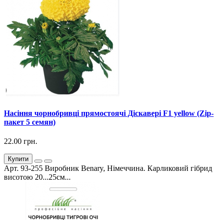
Насіння чорнобривці прямостоячі Діскавері F1 yellow (Zip-
пакет 5 семян)
22.00 грн.
Купити
Арт. 93-255 Виробник Benary, Німеччина. Карликовий гібрид
висотою 20...25см...