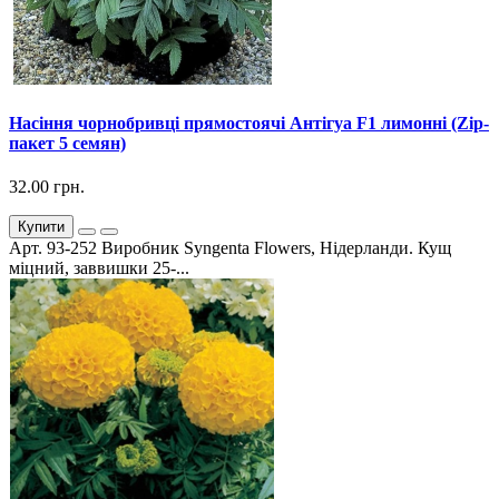
Насіння чорнобривці прямостоячі Антігуа F1 лимонні (Zip-
пакет 5 семян)
32.00 грн.
Купити
Арт. 93-252 Виробник Syngenta Flowers, Нідерланди. Кущ
міцний, заввишки 25-...