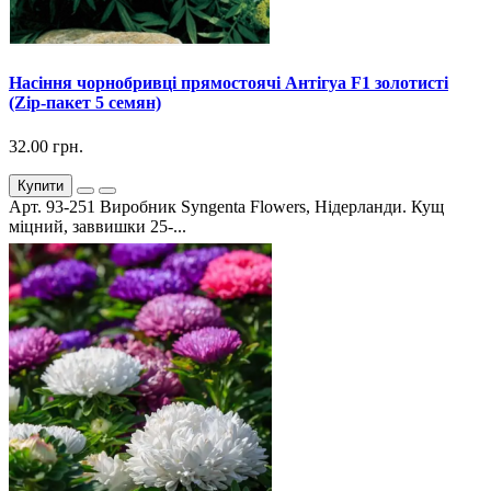
Насіння чорнобривці прямостоячі Антігуа F1 золотисті
(Zip-пакет 5 семян)
32.00 грн.
Купити
Арт. 93-251 Виробник Syngenta Flowers, Нідерланди. Кущ
міцний, заввишки 25-...