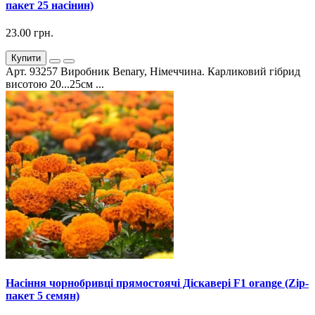
пакет 25 насінин)
23.00 грн.
Купити
Арт. 93257 Виробник Benary, Німеччина. Карликовий гібрид
висотою 20...25см ...
Насіння чорнобривці прямостоячі Діскавері F1 orange (Zip-
пакет 5 семян)