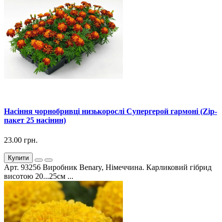
Насіння чорнобривці низькорослі Супергерой гармоні (Zip-
пакет 25 насінин)
23.00 грн.
Купити
Арт. 93256 Виробник Benary, Німеччина. Карликовий гібрид
висотою 20...25см ...