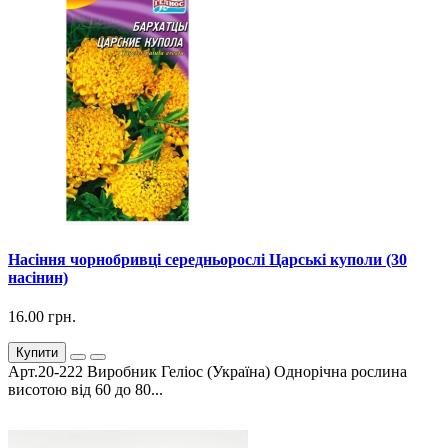
Насіння чорнобривці середньорослі Царські куполи (30
насінин)
16.00 грн.
Купити
Арт.20-222 Виробник Геліос (Україна) Однорічна рослина
висотою від 60 до 80...