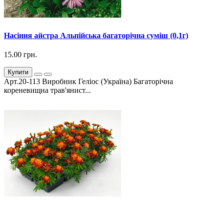
Насіння айстра Альпійська багаторічна суміш (0,1г)
15.00 грн.
Купити
Арт.20-113 Виробник Геліос (Україна) Багаторічна
кореневищна трав'янист...