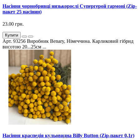
Насіння чорнобривці низькорослі Супергерой гармоні (Zip-
пакет 25 насінин)
23.00 грн.
Купити
Арт. 93256 Виробник Benary, Німеччина. Карликовий гібрид
висотою 20...25см ...
Насіння краспедія кульовидна Billy Button (Zip-пакет 0,1г)