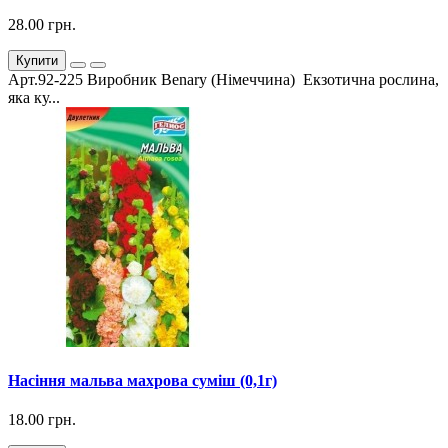
28.00 грн.
Купити
Арт.92-225 Виробник Benary (Німеччина) Екзотична рослина,
яка ку...
Насіння мальва махрова суміш (0,1г)
18.00 грн.