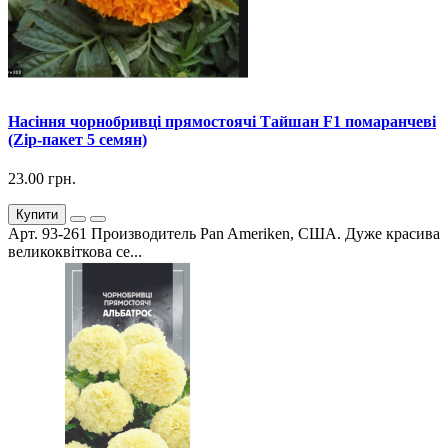
Насіння чорнобривці прямостоячі Тайшан F1 помаранчеві
(Zip-пакет 5 семян)
23.00 грн.
Купити
Арт. 93-261 Производитель Pan Ameriken, США. Дуже красива
великоквіткова се...