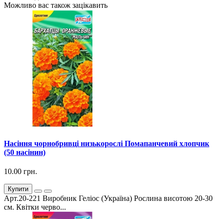
Можливо вас також зацікавить
Насіння чорнобривці низькорослі Помапанчевий хлопчик
(50 насінин)
10.00 грн.
Купити
Арт.20-221 Виробник Геліос (Україна) Рослина висотою 20-30
см. Квітки черво...