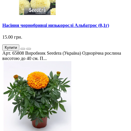
Насіння чорнобривці низькорослі Альбатрос (0,1г)
15.00 грн.
Купити
Арт. 65808 Виробник Seedera (Україна) Однорічна рослина
висотою до 40 см. П...