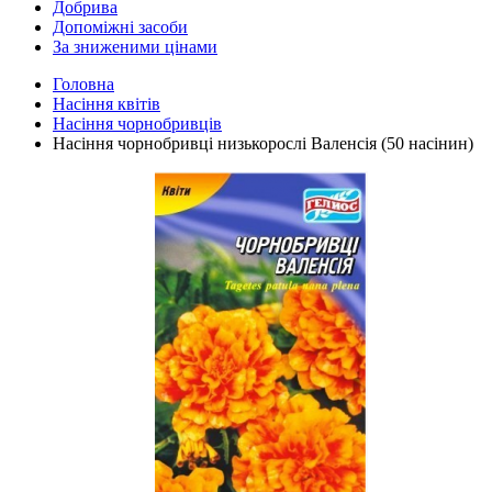
Добрива
Допоміжні засоби
За зниженими цінами
Головна
Насіння квітів
Насіння чорнобривців
Насіння чорнобривці низькорослі Валенсія (50 насінин)