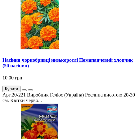
Насіння чорнобривці низькорослі Помапанчевий хлопчик
(50 насінин)
10.00 грн.
Купити
Арт.20-221 Виробник Геліос (Україна) Рослина висотою 20-30
см. Квітки черво...