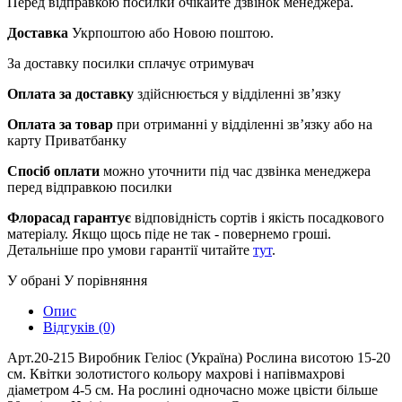
Перед відправкою посилки очікайте дзвінок менеджера.
Доставка
Укрпоштою або Новою поштою.
За доставку посилки сплачує отримувач
Оплата за доставку
здійснюється у відділенні зв’язку
Оплата за товар
при отриманні у відділенні зв’язку або на
карту Приватбанку
Спосіб оплати
можно уточнити під час дзвінка менеджера
перед відправкою посилки
Флорасад гарантує
відповідність сортів і якість посадкового
матеріалу. Якщо щось піде не так - повернемо гроші.
Детальніше про умови гарантії читайте
тут
.
У обрані
У порівняння
Опис
Відгуків (0)
Арт.20-215 Виробник Геліос (Україна) Рослина висотою 15-20
см. Квітки золотистого кольору махрові і напівмахрові
діаметром 4-5 см. На рослині одночасно може цвісти більше