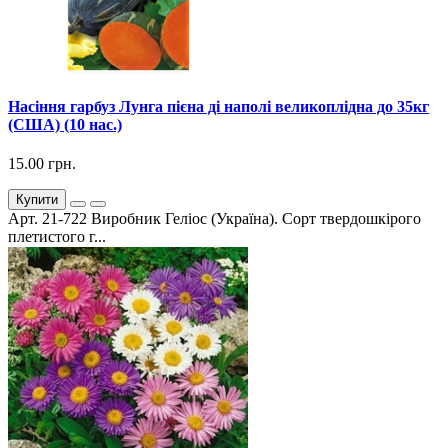
Насіння гарбуз Лунга пієна ді наполі великоплідна до 35кг
(США) (10 нас.)
15.00 грн.
Купити
Арт. 21-722 Виробник Геліос (Україна). Сорт твердошкірого
плетистого г...