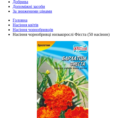
Добрива
Допоміжні засоби
За зниженими цінами
Головна
Насіння квітів
Насіння чорнобривців
Насіння чорнобривці низькорослі Фієста (50 насінин)