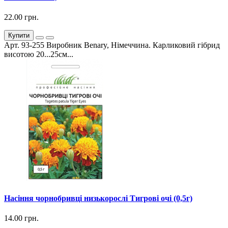
22.00 грн.
Купити
Арт. 93-255 Виробник Benary, Німеччина. Карликовий гібрид
висотою 20...25см...
Насіння чорнобривці низькорослі Тигрові очі (0,5г)
14.00 грн.