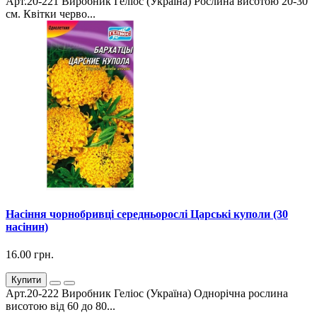
Арт.20-221 Виробник Геліос (Україна) Рослина висотою 20-30
см. Квітки черво...
Насіння чорнобривці середньорослі Царські куполи (30
насінин)
16.00 грн.
Купити
Арт.20-222 Виробник Геліос (Україна) Однорічна рослина
висотою від 60 до 80...