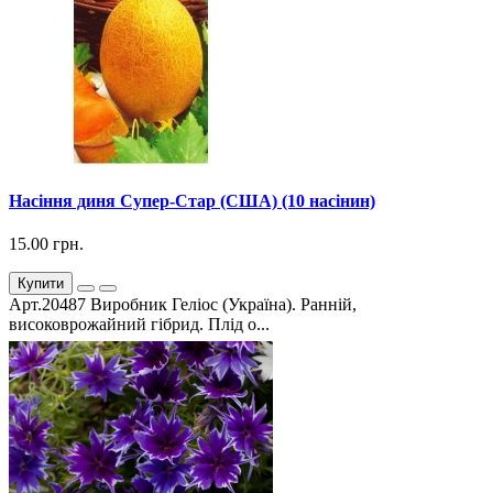
Насіння диня Супер-Стар (США) (10 насінин)
15.00 грн.
Купити
Арт.20487 Виробник Геліос (Україна). Ранній,
високоврожайний гібрид. Плід о...