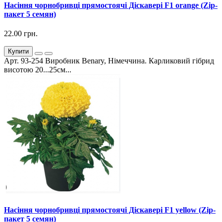
Насіння чорнобривці прямостоячі Діскавері F1 orange (Zip-
пакет 5 семян)
22.00 грн.
Купити
Арт. 93-254 Виробник Benary, Німеччина. Карликовий гібрид
висотою 20...25см...
Насіння чорнобривці прямостоячі Діскавері F1 yellow (Zip-
пакет 5 семян)