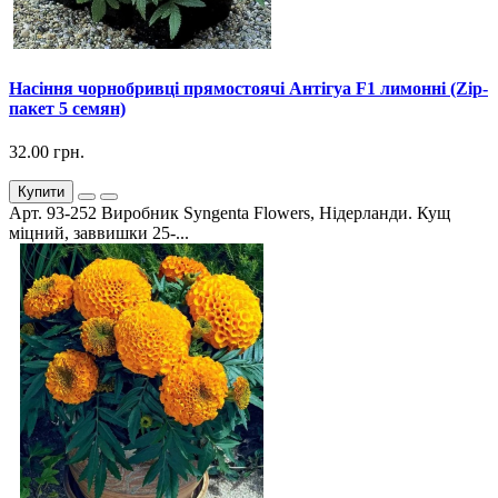
Насіння чорнобривці прямостоячі Антігуа F1 лимонні (Zip-
пакет 5 семян)
32.00 грн.
Купити
Арт. 93-252 Виробник Syngenta Flowers, Нідерланди. Кущ
міцний, заввишки 25-...