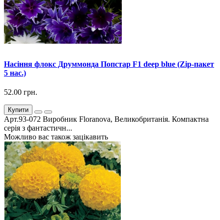
Насіння флокс Друммонда Попстар F1 deep blue (Zip-пакет
5 нас.)
52.00 грн.
Купити
Арт.93-072 Виробник Floranova, Великобританія. Компактна
серія з фантастичн...
Можливо вас також зацікавить