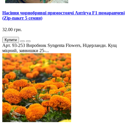
Насіння чорнобривці прямостоячі Антігуа F1 помаранчеві
(Zip-пакет 5 семян)
32.00 грн.
Купити
Арт. 93-253 Виробник Syngenta Flowers, Нідерланди. Кущ
міцний, заввишки 25-...