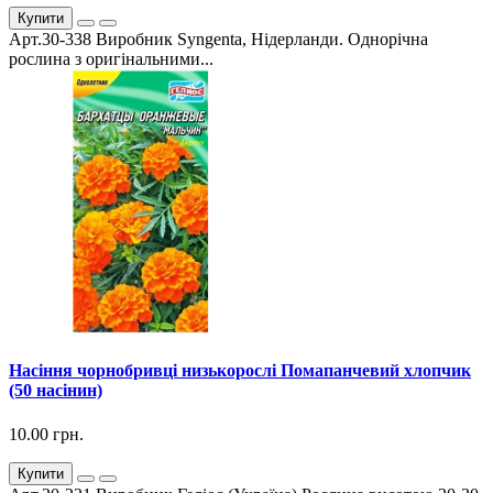
Купити
Арт.30-338 Виробник Syngenta, Нідерланди. Однорічна
рослина з оригінальними...
Насіння чорнобривці низькорослі Помапанчевий хлопчик
(50 насінин)
10.00 грн.
Купити