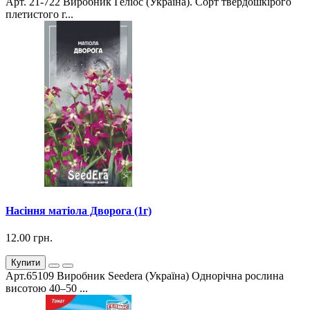
Арт. 21-722 Виробник Геліос (Україна). Сорт твердошкірого
плетистого г...
Насіння матіола Дворога (1г)
12.00 грн.
Купити
Арт.65109 Виробник Seedera (Україна) Однорічна рослина
висотою 40–50 ...