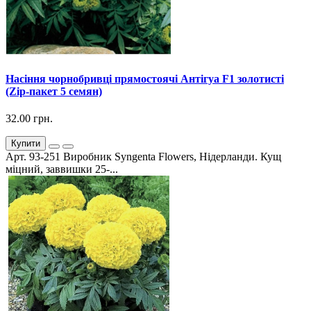
Насіння чорнобривці прямостоячі Антігуа F1 золотисті
(Zip-пакет 5 семян)
32.00 грн.
Купити
Арт. 93-251 Виробник Syngenta Flowers, Нідерланди. Кущ
міцний, заввишки 25-...