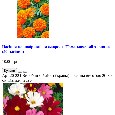
Насіння чорнобривці низькорослі Помапанчевий хлопчик
(50 насінин)
10.00 грн.
Купити
Арт.20-221 Виробник Геліос (Україна) Рослина висотою 20-30
см. Квітки черво...