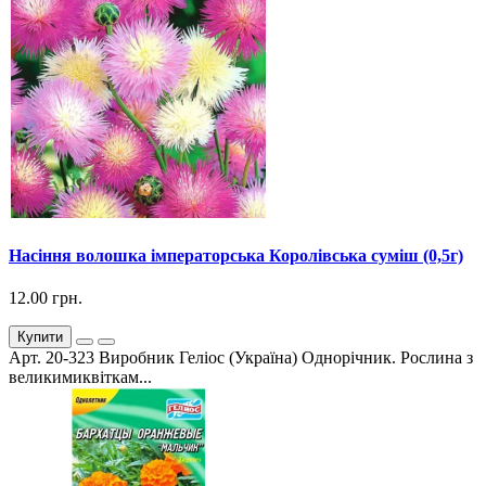
Насіння волошка імператорська Королівська суміш (0,5г)
12.00 грн.
Купити
Арт. 20-323 Виробник Геліос (Україна) Однорічник. Рослина з
великимиквіткам...