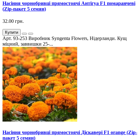
Насіння чорнобривці прямостоячі Антігуа F1 помаранчеві
(Zip-пакет 5 семян)
32.00 грн.
Купити
Арт. 93-253 Виробник Syngenta Flowers, Нідерланди. Кущ
міцний, заввишки 25-...
Насіння чорнобривці прямостоячі Діскавері F1 orange (Zip-
пакет 5 семян)