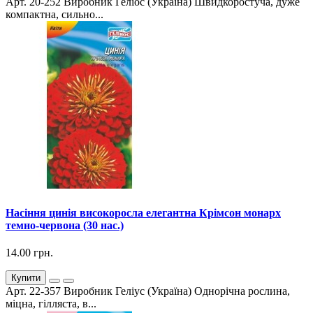
Арт. 20-252 Виробник Геліос (Україна) Швидкоростуча, дуже
компактна, сильно...
Насіння цинія високоросла елегантна Крімсон монарх
темно-червона (30 нас.)
14.00 грн.
Купити
Арт. 22-357 Виробник Геліус (Україна) Однорічна рослина,
міцна, гілляста, в...