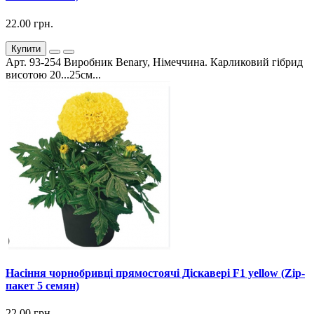
22.00 грн.
Купити
Арт. 93-254 Виробник Benary, Німеччина. Карликовий гібрид
висотою 20...25см...
Насіння чорнобривці прямостоячі Діскавері F1 yellow (Zip-
пакет 5 семян)
22.00 грн.