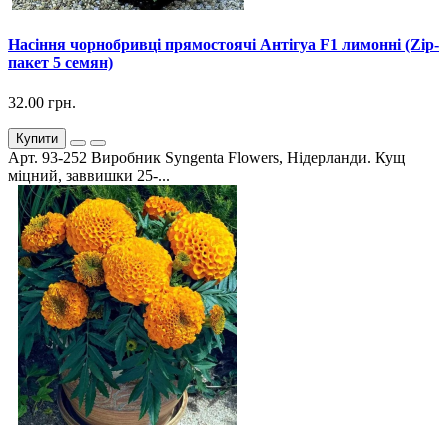
Насіння чорнобривці прямостоячі Антігуа F1 лимонні (Zip-
пакет 5 семян)
32.00 грн.
Купити
Арт. 93-252 Виробник Syngenta Flowers, Нідерланди. Кущ
міцний, заввишки 25-...