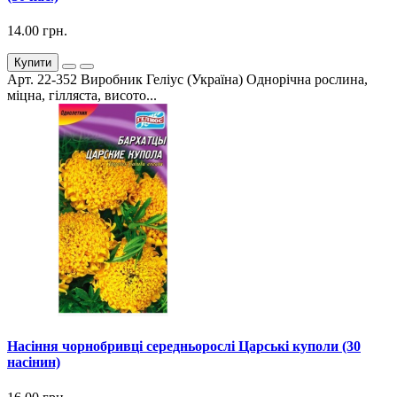
14.00 грн.
Купити
Арт. 22-352 Виробник Геліус (Україна) Однорічна рослина,
міцна, гілляста, висото...
Насіння чорнобривці середньорослі Царські куполи (30
насінин)