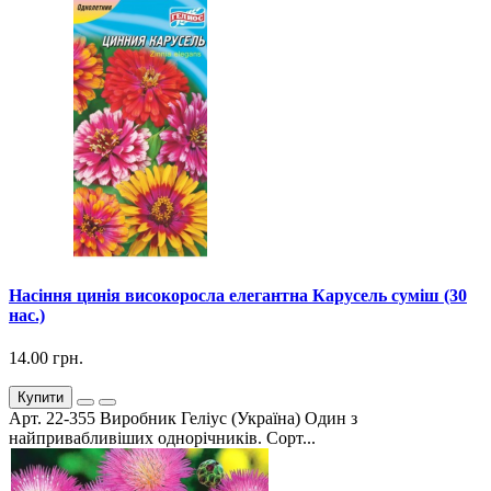
Насіння цинія високоросла елегантна Карусель суміш (30
нас.)
14.00 грн.
Купити
Арт. 22-355 Виробник Геліус (Україна) Один з
найпривабливіших однорічників. Сорт...