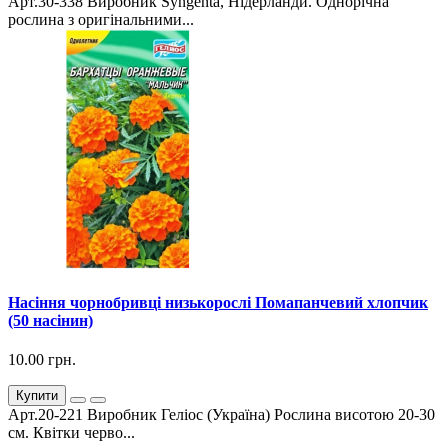
Арт.30-338 Виробник Syngenta, Нідерланди. Однорічна
рослина з оригінальними...
Насіння чорнобривці низькорослі Помапанчевий хлопчик
(50 насінин)
10.00 грн.
Купити
Арт.20-221 Виробник Геліос (Україна) Рослина висотою 20-30
см. Квітки черво...