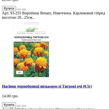
Купити
Арт. 93-255 Виробник Benary, Німеччина. Карликовий гібрид
висотою 20...25см...
Насіння чорнобривці низькорослі Тигрові очі (0,5г)
14.00 грн.
Купити