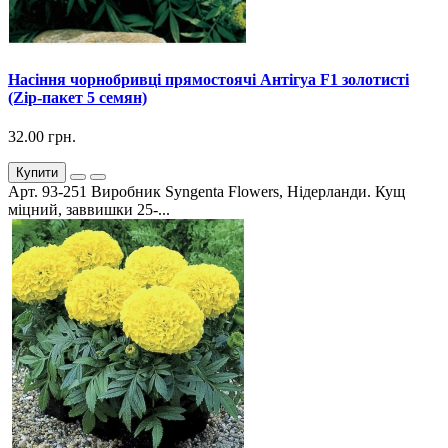
Насіння чорнобривці прямостоячі Антігуа F1 золотисті
(Zip-пакет 5 семян)
32.00 грн.
Купити
Арт. 93-251 Виробник Syngenta Flowers, Нідерланди. Кущ
міцний, заввишки 25-...