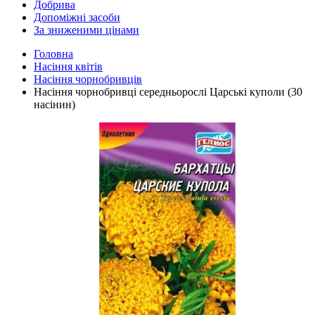
Добрива
Допоміжні засоби
За зниженими цінами
Головна
Насіння квітів
Насіння чорнобривців
Насіння чорнобривці середньорослі Царські куполи (30
насінин)