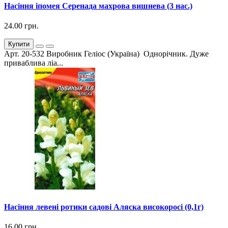
Насіння іпомея Серенада махрова вишнева (3 нас.)
24.00 грн.
Купити
Арт. 20-532 Виробник Геліос (Україна) Однорічник. Дуже
приваблива ліа...
Насіння левені ротики садові Аляска високоросі (0,1г)
16.00 грн.