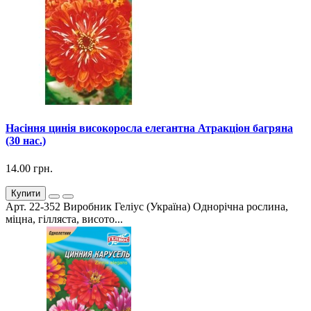
Насіння цинія високоросла елегантна Атракціон багряна
(30 нас.)
14.00 грн.
Купити
Арт. 22-352 Виробник Геліус (Україна) Однорічна рослина,
міцна, гілляста, висото...