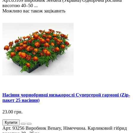
Арт.65109 Виробник Seedera (Україна) Однорічна рослина
висотою 40–50 ...
Можливо вас також зацікавить
Насіння чорнобривці низькорослі Супергерой гармоні (Zip-
пакет 25 насінин)
23.00 грн.
Купити
Арт. 93256 Виробник Benary, Німеччина. Карликовий гібрид