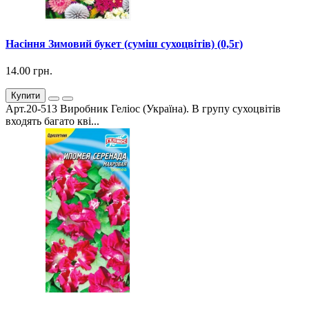
Насіння Зимовий букет (суміш сухоцвітів) (0,5г)
14.00 грн.
Купити
Арт.20-513 Виробник Геліос (Україна). В групу сухоцвітів
входять багато кві...