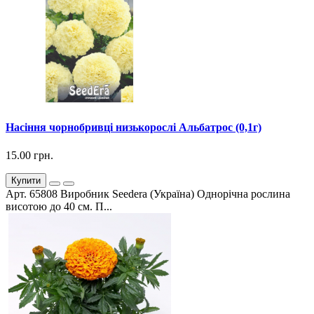
Насіння чорнобривці низькорослі Альбатрос (0,1г)
15.00 грн.
Купити
Арт. 65808 Виробник Seedera (Україна) Однорічна рослина
висотою до 40 см. П...