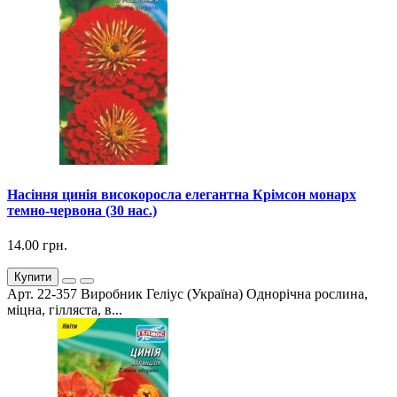
Насіння цинія високоросла елегантна Крімсон монарх
темно-червона (30 нас.)
14.00 грн.
Купити
Арт. 22-357 Виробник Геліус (Україна) Однорічна рослина,
міцна, гілляста, в...