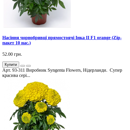
Насіння чорнобривці прямостоячі Інка ІІ F1 orange (Zip-
пакет 10 нас.)
52.00 грн.
Купити
Арт. 93-311 Виробник Syngenta Flowers, Нідерланди. Супер
красива сері...