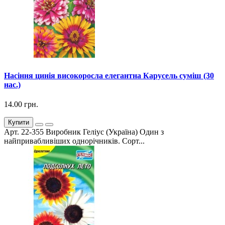
Насіння цинія високоросла елегантна Карусель суміш (30
нас.)
14.00 грн.
Купити
Арт. 22-355 Виробник Геліус (Україна) Один з
найпривабливіших однорічників. Сорт...