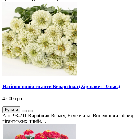
Насіння цинія гіганти Бенарі біла (Zip-пакет 10 нас.)
42.00 грн.
Купити
Арт. 93-211 Виробник Benary, Німеччина. Вишуканий гібрид
гігантських циній,...