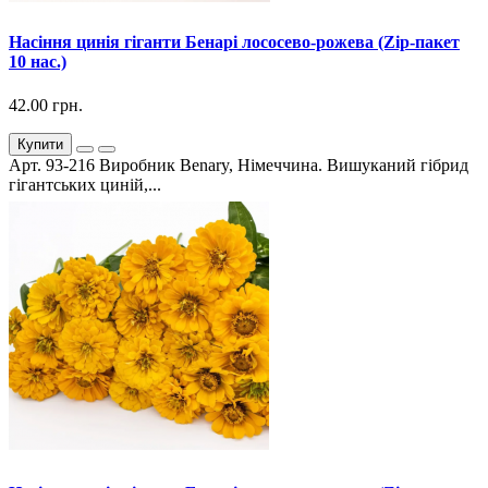
Насіння цинія гіганти Бенарі лососево-рожева (Zip-пакет
10 нас.)
42.00 грн.
Купити
Арт. 93-216 Виробник Benary, Німеччина. Вишуканий гібрид
гігантських циній,...