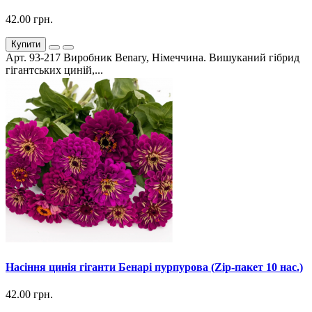
42.00 грн.
Купити
Арт. 93-217 Виробник Benary, Німеччина. Вишуканий гібрид
гігантських циній,...
Насіння цинія гіганти Бенарі пурпурова (Zip-пакет 10 нас.)
42.00 грн.