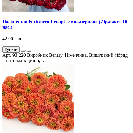
Насіння цинія гіганти Бенарі темно-червона (Zip-пакет 10
нас.)
42.00 грн.
Купити
Арт. 93-220 Виробник Benary, Німеччина. Вишуканий гібрид
гігантських циній,...