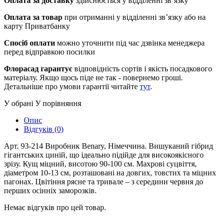
Оплата за доставку
здійснюється у відділенні зв’язку
Оплата за товар
при отриманні у відділенні зв’язку або на
карту Приватбанку
Спосіб оплати
можно уточнити під час дзвінка менеджера
перед відправкою посилки
Флорасад гарантує
відповідність сортів і якість посадкового
матеріалу. Якщо щось піде не так - повернемо гроші.
Детальніше про умови гарантії читайте
тут
.
У обрані
У порівняння
Опис
Відгуків (0)
Арт. 93-214 Виробник Benary, Німеччина. Вишуканий гібрид
гігантських циній, що ідеально підійде для високоякісного
зрізу. Кущ міцний, висотою 90-100 см. Махрові суцвіття,
діаметром 10-13 см, розташовані на довгих, товстих та міцних
пагонах. Цвітіння рясне та тривале – з середини червня до
перших осінніх заморозків.
Немає відгуків про цей товар.