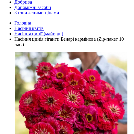
Добрива
Допоміжні засоби
За зниженими цінами
Головна
Насіння квітів
Насіння цинії (майорці)
Насіння цинія гіганти Бенарі кармінова (Zip-пакет 10
нас.)