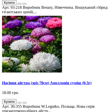
Купити
Арт. 93-218 Виробник Benary, Німеччина. Вишуканий гібрид
гігантських циній,...
Насіння айстра (зріз 70см) Аполлонія суміш (0,3г)
18.00 грн.
Купити
Арт. 30-355 Виробник W.Legutko, Польща. Нова серія
хризантемоподібних айстр...