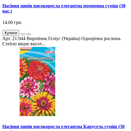
Насіння цинія високоросла елегантна помпонна суміш (30
нас.)
14.00 грн.
Купити
Арт. 21-944 Виробник Геліус (Україна) Однорічна рослина.
Стебло міцне висот...
Насіння цинія високоросла елегантна Карусель суміш (30