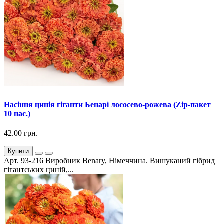
Насіння цинія гіганти Бенарі лососево-рожева (Zip-пакет
10 нас.)
42.00 грн.
Купити
Арт. 93-216 Виробник Benary, Німеччина. Вишуканий гібрид
гігантських циній,...