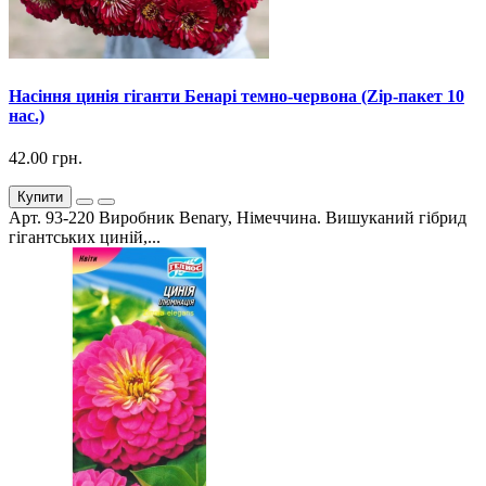
Насіння цинія гіганти Бенарі темно-червона (Zip-пакет 10
нас.)
42.00 грн.
Купити
Арт. 93-220 Виробник Benary, Німеччина. Вишуканий гібрид
гігантських циній,...