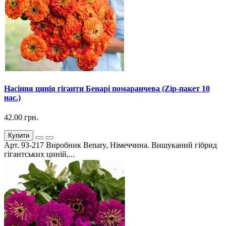
Насіння цинія гіганти Бенарі помаранчева (Zip-пакет 10
нас.)
42.00 грн.
Купити
Арт. 93-217 Виробник Benary, Німеччина. Вишуканий гібрид
гігантських циній,...