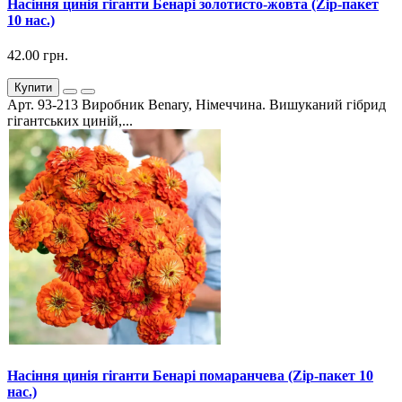
Насіння цинія гіганти Бенарі золотисто-жовта (Zip-пакет
10 нас.)
42.00 грн.
Купити
Арт. 93-213 Виробник Benary, Німеччина. Вишуканий гібрид
гігантських циній,...
Насіння цинія гіганти Бенарі помаранчева (Zip-пакет 10
нас.)