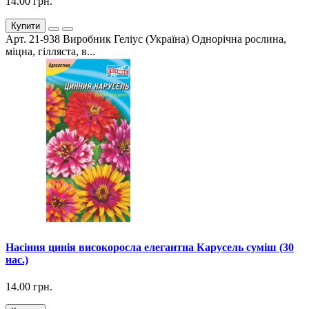
14.00 грн.
Купити
Арт. 21-938 Виробник Геліус (Україна) Однорічна рослина,
міцна, гілляста, в...
Насіння цинія високоросла елегантна Карусель суміш (30
нас.)
14.00 грн.