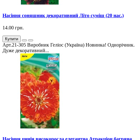
Насіння соняшник декоративний Літо суміш (20 нас.)
14.00 грн.
Купити
Арт.21-305 Виробник Геліос (Україна) Новинка! Однорічник.
Дуже декоративний...
Насіння цинія високоросла елегантна Атракціон багряна