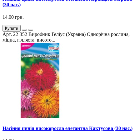
(30 нас.)
14.00 грн.
Купити
Арт. 22-352 Виробник Геліус (Україна) Однорічна рослина,
міцна, гілляста, висото...
Насіння цинія високоросла елегантна Кактусова (30 нас.)