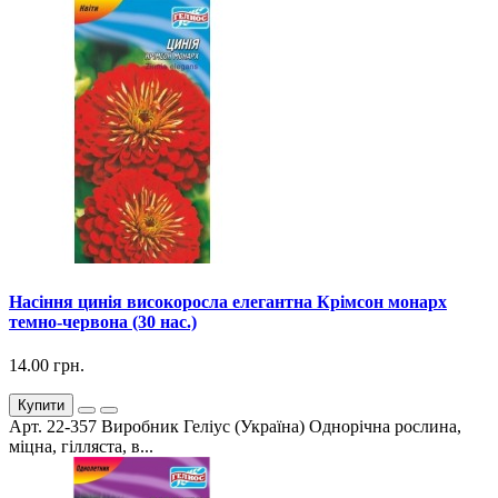
Насіння цинія високоросла елегантна Крімсон монарх
темно-червона (30 нас.)
14.00 грн.
Купити
Арт. 22-357 Виробник Геліус (Україна) Однорічна рослина,
міцна, гілляста, в...