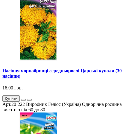
Насіння чорнобривці середньорослі Царські куполи (30
насінин)
16.00 грн.
Купити
Арт.20-222 Виробник Геліос (Україна) Однорічна рослина
висотою від 60 до 80...