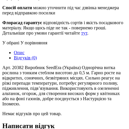
Спосіб оплати
можно уточнити під час дзвінка менеджера
перед відправкою посилки
Флорасад гарантує
відповідність сортів і якість посадкового
матеріалу. Якщо щось піде не так - повернемо гроші.
Детальніше про умови гарантії читайте
тут
.
У обрані
У порівняння
Опис
Відгуків (0)
Арт. 20382 Виробник SeedEra (Україна) Однорічна витка
рослина з тонким стеблом висотою до 0,5 м. Гарно росте на
відкритих, сонячних, безвітряних місцях. Сильно реагує на
різкі перепади температури, потребує регулярного поливу,
підживлення, підв’язування. Використовують в озелененні
альтанок, огорож, для створення високих форм у квітниках
або на фоні газонів, добре поєднується з Настурцією та
Іпомеєю.
Немає відгуків про цей товар.
Написати відгук