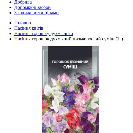
Добрива
Допоміжні засоби
За зниженими цінами
Головна
Насіння квітів
Насіння горошку духм'яного
Насіння горошок духм'яний низькорослий суміш (1г)