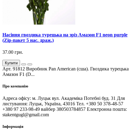
Насіння гвоздика турецька на зріз Амазон F1 neon purple
(Zip-пакет 5 нас. драж.)
37.00 грн.
Купити
Арт. 91812 Виробник Pan American (сша). Гвоздика турецька
Амазон F1 (D...
Про компанію
Адреса офісу: м. Луцьк вул. Академіка Потебні буд. 31 Для
листування: Луцьк, Україна, 43016 Тел. +380 50 378-48-57
+380 97 233-98-49 вайбер 380503784857 Електронна пошта:
stakentgugl@gmail.com
Інформація