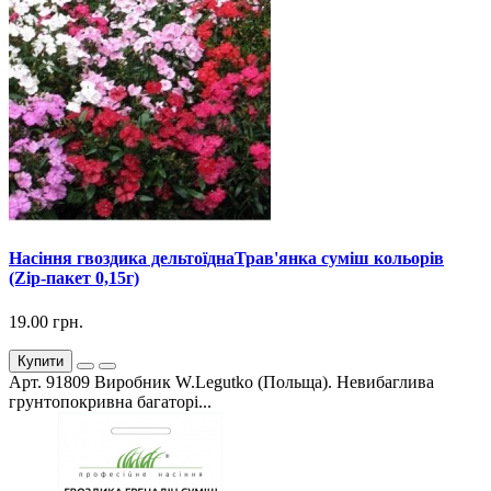
Насіння гвоздика дельтоїднаТрав'янка суміш кольорів
(Zip-пакет 0,15г)
19.00 грн.
Купити
Арт. 91809 Виробник W.Legutko (Польща). Невибаглива
грунтопокривна багаторі...