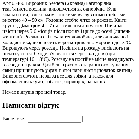
Арт.65466 Виробник Seedera (Україна) Багаторічна
трав’яниста рослина, вирощується як однорічна. Кущ
компактний, з декількома тонкими вузлуватими стеблами
висотою 40 – 50 см. Головне стебло чітко виражене. Квіти
крупні, діаметром 4 – 7 см з сильним ароматом. Починає
цвісти через 5-6 місяців після посіву і цвіте до осені (липень –
жовтень). Рослина світло- та теплолюбива, але одночасно і
холодостійка, переносить короткотривалі заморозки до -3°С.
Вирощують через розсаду. Насіння на розсаду висівають на
початку січня. Сходи з’являються через 5-6 днів (при
температурі 16 -18°С). Розсаду на постійне місце висаджують
в середині травня. Для більш рясного та раннього кущення
сіянці прищипують у фазі п’ятої пари листя (початок квітня).
Використовують перш за все для зрізки, а також для
оформлення клумб, рабаток, бордюрів, балконів.
Немає відгуків про цей товар.
Написати відгук
Ваше ім'я: