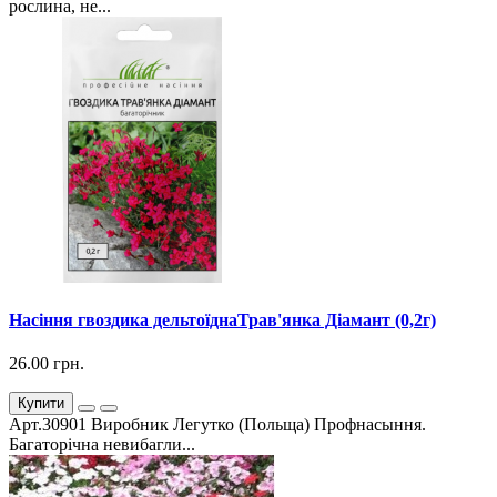
рослина, не...
Насіння гвоздика дельтоїднаТрав'янка Діамант (0,2г)
26.00 грн.
Купити
Арт.30901 Виробник Легутко (Польща) Профнасыння.
Багаторічна невибагли...