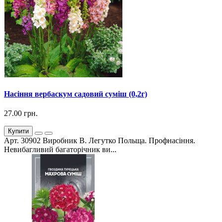
Насіння вербаскум садовий суміш (0,2г)
27.00 грн.
Купити
Арт. 30902 Виробник В. Легутко Польща. Профнасіння.
Невибагливий багаторічник ви...