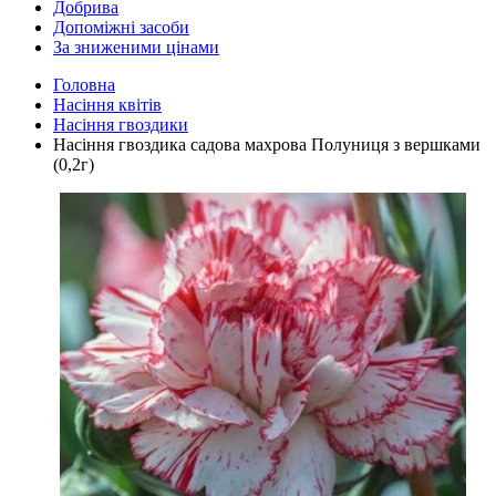
Добрива
Допоміжні засоби
За зниженими цінами
Головна
Насіння квітів
Насіння гвоздики
Насіння гвоздика садова махрова Полуниця з вершками
(0,2г)