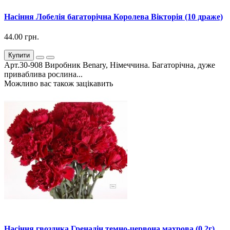
Насіння Лобелія багаторічна Королева Вікторія (10 драже)
44.00 грн.
Купити
Арт.30-908 Виробник Benary, Німеччина. Багаторічна, дуже
приваблива рослина...
Можливо вас також зацікавить
Насіння гвоздика Гренадін темно-червона махрова (0,2г)