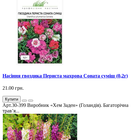
Насіння гвоздика Периста махрова Соната суміш (0,2г)
21.00 грн.
Купити
Арт.30-399 Виробник «Хем Заден» (Голандія). Багаторічна
трав’я...