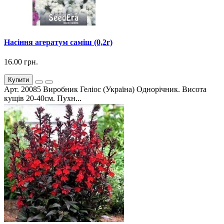
Насіння агератум саміш (0,2г)
16.00 грн.
Купити
Арт. 20085 Виробник Геліос (Україна) Однорічник. Висота
кущів 20-40см. Пухн...