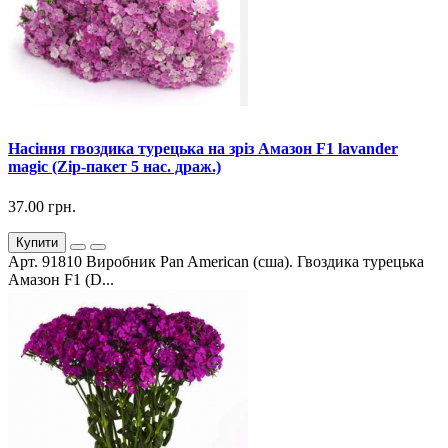
Насіння гвоздика турецька на зріз Амазон F1 lavander
magic (Zip-пакет 5 нас. драж.)
37.00 грн.
Купити
Арт. 91810 Виробник Pan American (сша). Гвоздика турецька
Амазон F1 (D...