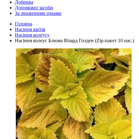
Добрива
Допоміжні засоби
За зниженими цінами
Головна
Насіння квітів
Насіння колеусу
Насіння колеус Блюма Візард Голден (Zip-пакет 10 нас.)