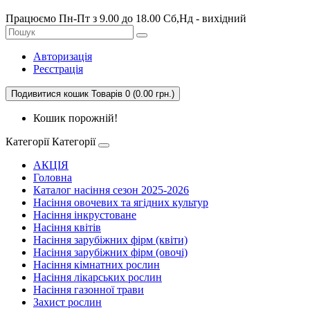
Працюємо Пн-Пт з 9.00 до 18.00 Сб,Нд - вихідний
Авторизація
Реєстрація
Подивитися кошик
Товарів 0 (0.00 грн.)
Кошик порожній!
Категорії
Категорії
АКЦІЯ
Головна
Каталог насіння сезон 2025-2026
Насіння овочевих та ягідних культур
Насіння інкрустоване
Насіння квітів
Насіння зарубіжних фірм (квіти)
Насіння зарубіжних фірм (овочі)
Насіння кімнатних рослин
Насіння лікарських рослин
Насіння газонної трави
Захист рослин