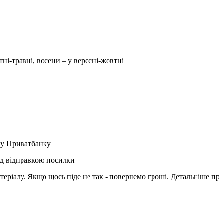
тні-травні, восени – у вересні-жовтні
рту Приватбанку
ед відправкою посилки
матеріалу. Якщо щось піде не так - повернемо гроші. Детальніше п