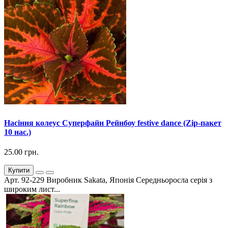
Насіння колеус Суперфайн Рейнбоу festive dance (Zip-пакет
10 нас.)
25.00 грн.
Купити
Арт. 92-229 Виробник Sakata, Японія Середньоросла серія з
широким лист...