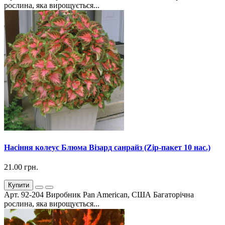
рослина, яка вирощується...
Насіння колеус Блюма Візард санрайз (Zip-пакет 10 нас.)
21.00 грн.
Купити
Арт. 92-204 Виробник Pan American, США Багаторічна
рослина, яка вирощується...