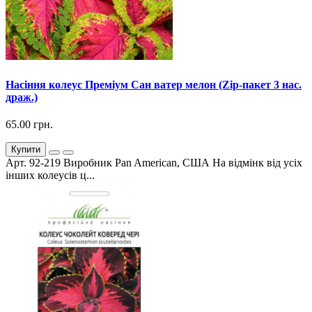
Насіння колеус Преміум Сан ватер мелон (Zip-пакет 3 нас.
драж.)
65.00 грн.
Купити
Арт. 92-219 Виробник Pan American, США На відмінк від усіх
інших колеусів ц...