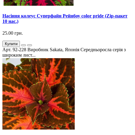
Насіння колеус Суперфайн Рейнбоу color pride (Zip-пакет
10 нас.)
25.00 грн.
Купити
Арт. 92-228 Виробник Sakata, Японія Середньоросла серія з
широким лист...