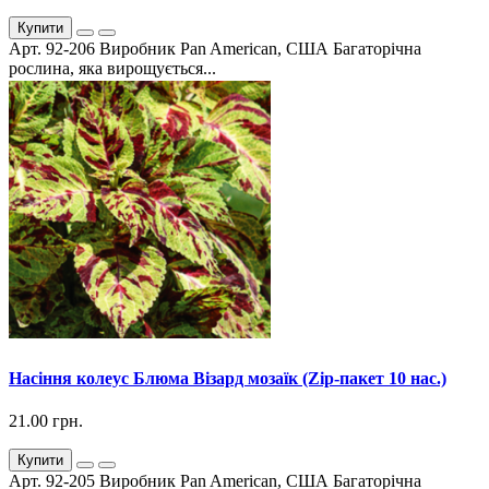
Купити
Арт. 92-206 Виробник Pan American, США Багаторічна
рослина, яка вирощується...
Насіння колеус Блюма Візард мозаїк (Zip-пакет 10 нас.)
21.00 грн.
Купити
Арт. 92-205 Виробник Pan American, США Багаторічна