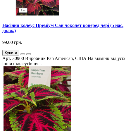
Насіння колеус Преміум Сан чоколет коверед чері (5 нас.
драж.)
99.00 грн.
Купити
Арт. 30900 Виробник Pan American, США На відмінк від усіх
інших колеусів ця...