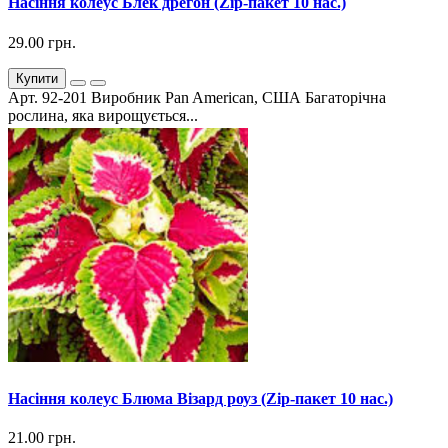
Насіння колеус Блек дрегон (Zip-пакет 10 нас.)
29.00 грн.
Купити
Арт. 92-201 Виробник Pan American, США Багаторічна
рослина, яка вирощується...
Насіння колеус Блюма Візард роуз (Zip-пакет 10 нас.)
21.00 грн.