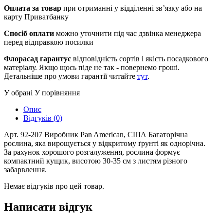
Оплата за товар
при отриманні у відділенні зв’язку або на
карту Приватбанку
Спосіб оплати
можно уточнити під час дзвінка менеджера
перед відправкою посилки
Флорасад гарантує
відповідність сортів і якість посадкового
матеріалу. Якщо щось піде не так - повернемо гроші.
Детальніше про умови гарантії читайте
тут
.
У обрані
У порівняння
Опис
Відгуків (0)
Арт. 92-207 Виробник Pan American, США Багаторічна
рослина, яка вирощується у відкритому ґрунті як однорічна.
За рахунок хорошого розгалуження, рослина формує
компактний кущик, висотою 30-35 см з листям різного
забарвлення.
Немає відгуків про цей товар.
Написати відгук