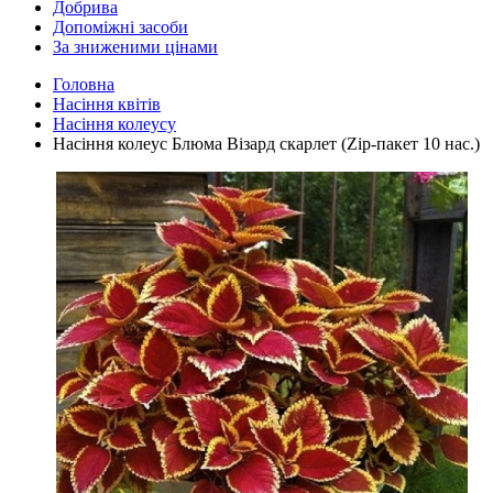
Добрива
Допоміжні засоби
За зниженими цінами
Головна
Насіння квітів
Насіння колеусу
Насіння колеус Блюма Візард скарлет (Zip-пакет 10 нас.)