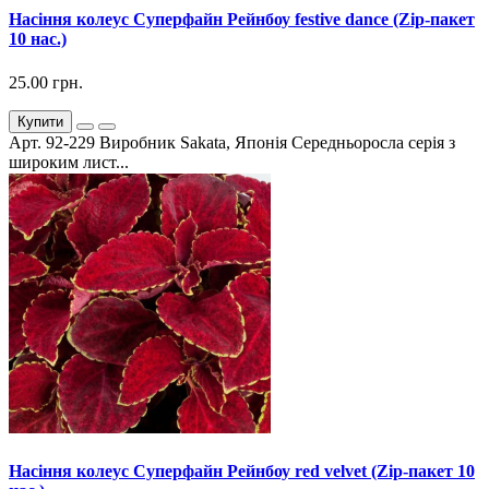
Насіння колеус Суперфайн Рейнбоу festive dance (Zip-пакет
10 нас.)
25.00 грн.
Купити
Арт. 92-229 Виробник Sakata, Японія Середньоросла серія з
широким лист...
Насіння колеус Суперфайн Рейнбоу red velvet (Zip-пакет 10