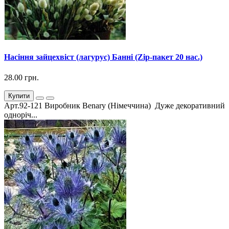
Насіння зайцехвіст (лагурус) Банні (Zip-пакет 20 нас.)
28.00 грн.
Купити
Арт.92-121 Виробник Benary (Німеччина) Дуже декоративний
одноріч...