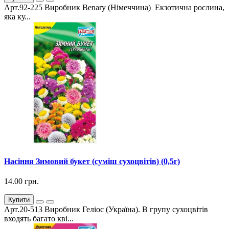
Арт.92-225 Виробник Benary (Німеччина) Екзотична рослина,
яка ку...
Насіння Зимовий букет (суміш сухоцвітів) (0,5г)
14.00 грн.
Купити
Арт.20-513 Виробник Геліос (Україна). В групу сухоцвітів
входять багато кві...