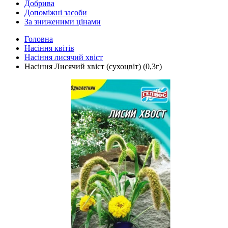
Добрива
Допоміжні засоби
За зниженими цінами
Головна
Насіння квітів
Насіння лисячий хвіст
Насіння Лисячий хвіст (сухоцвіт) (0,3г)