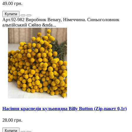
49.00 грн.
Купити
Арт.92-982 Виробник Benary, Німеччина. Синьоголовник
альпійський Сяйво &nda...
Насіння краспедія кульовидна Billy Button (Zip-пакет 0,1г)
28.00 грн.
Купити