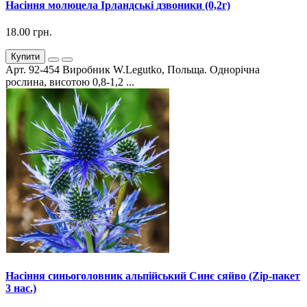
Насіння молюцела Ірландські дзвоники (0,2г)
18.00 грн.
Купити
Арт. 92-454 Виробник W.Legutko, Польща. Однорічна
рослина, висотою 0,8-1,2 ...
Насіння синьоголовник альпійський Синє сяйво (Zip-пакет
3 нас.)