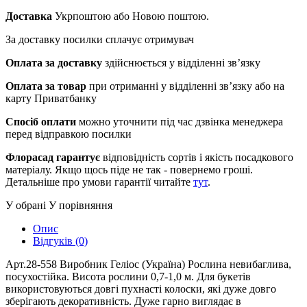
Доставка
Укрпоштою або Новою поштою.
За доставку посилки сплачує отримувач
Оплата за доставку
здійснюється у відділенні зв’язку
Оплата за товар
при отриманні у відділенні зв’язку або на
карту Приватбанку
Спосіб оплати
можно уточнити під час дзвінка менеджера
перед відправкою посилки
Флорасад гарантує
відповідність сортів і якість посадкового
матеріалу. Якщо щось піде не так - повернемо гроші.
Детальніше про умови гарантії читайте
тут
.
У обрані
У порівняння
Опис
Відгуків (0)
Арт.28-558 Виробник Геліос (Україна) Рослина невибаглива,
посухостійка. Висота рослини 0,7-1,0 м. Для букетів
використовуються довгі пухнасті колоски, які дуже довго
зберігають декоративність. Дуже гарно виглядає в