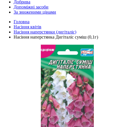
Добрива
Допоміжні засоби
За зниженими цінами
Головна
Насіння квітів
Насіння наперстянки (дигіталіс)
Насіння наперстянка Дигіталіс суміш (0,1г)