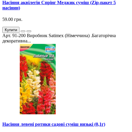
Насіння аквілегія Спрінг Меджик суміш (Zip-пакет 5
насінин)
59.00 грн.
Купити
Арт. 91-200 Виробник Satimex (Німеччина) .Багаторічна
декоративна...
Насіння левені ротики садові суміш низькі (0,1г)