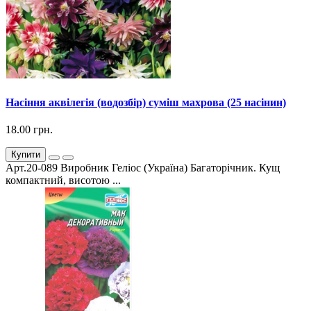
Насіння аквілегія (водозбір) суміш махрова (25 насінин)
18.00 грн.
Купити
Арт.20-089 Виробник Геліос (Україна) Багаторічник. Кущ
компактний, висотою ...