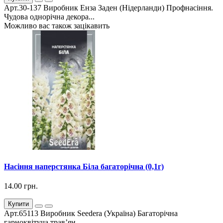
Арт.30-137 Виробник Енза Заден (Нідерланди) Профнасіння.
Чудова однорічна декора...
Можливо вас також зацікавить
Насіння наперстянка Біла багаторічна (0,1г)
14.00 грн.
Купити
Арт.65113 Виробник Seedera (Україна) Багаторічна
гарноквітуча трав’ян...