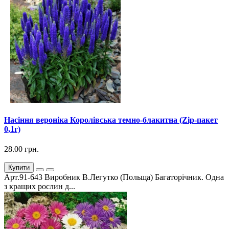
Насіння вероніка Королівська темно-блакитна (Zip-пакет
0,1г)
28.00 грн.
Купити
Арт.91-643 Виробник В.Легутко (Польща) Багаторічник. Одна
з кращих рослин д...