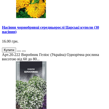
Насіння чорнобривці середньорослі Царські куполи (30
насінин)
16.00 грн.
Купити
Арт.20-222 Виробник Геліос (Україна) Однорічна рослина
висотою від 60 до 80...