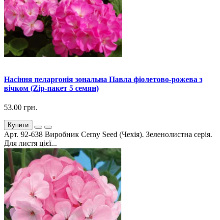
Насіння пеларгонія зональна Павла фіолетово-рожева з
вічком (Zip-пакет 5 семян)
53.00 грн.
Купити
Арт. 92-638 Виробник Cerny Seed (Чехія). Зеленолистна серія.
Для листя цієї...