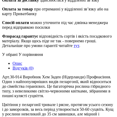
Оплата за доставку
здійснюється у відділенні зв’язку
Оплата за товар
при отриманні у відділенні зв’язку або на
карту Приватбанку
Спосіб оплати
можно уточнити під час дзвінка менеджера
перед відправкою посилки
Флорасад гарантує
відповідність сортів і якість посадкового
матеріалу. Якщо щось піде не так - повернемо гроші.
Детальніше про умови гарантії читайте
тут
.
У обрані
У порівняння
Опис
Відгуків (0)
Арт.30-914 Виробник Хем Заден (Нідерланди) Профнасіння.
Один з найпопулярніших видів пеларгонії, який відноситься
до сімейства геранієвих. Це багаторічна рослина гібридного
типу, з невеликими світло-червоними квітками, зібраними в
пишні кулясті суцвіття.
Цвітіння у пеларгонії тривале і рясне, протягом усього сезону
і до заморозків, за весь період утворюється 50-60 суцвіть. Кущ
у рослини невеликий до 35 см заввишки, але міцний і