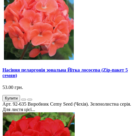
Насіння пеларгонія зональна Йітка лососева (Zip-пакет 5
семян)
53.00 грн.
Купити
Арт. 92-635 Виробник Cerny Seed (Чехія). Зеленолистна серія.
Для листя цієї...