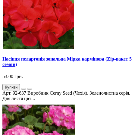
Насіння пеларгонія зональна Мірка кармінова (Zip-пакет 5
семян)
53.00 грн.
Купити
Арт. 92-637 Виробник Cerny Seed (Чехія). Зеленолистна серія.
Для листя цієї...