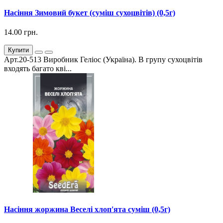
Насіння Зимовий букет (суміш сухоцвітів) (0,5г)
14.00 грн.
Купити
Арт.20-513 Виробник Геліос (Україна). В групу сухоцвітів
входять багато кві...
Насіння жоржина Веселі хлоп'ята суміш (0,5г)