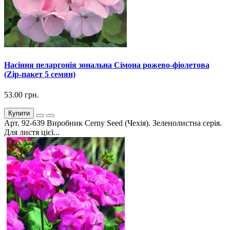
Насіння пеларгонія зональна Сімона рожево-фіолетова
(Zip-пакет 5 семян)
53.00 грн.
Купити
Арт. 92-639 Виробник Cerny Seed (Чехія). Зеленолистна серія.
Для листя цієї...