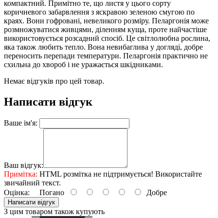
компактний. Примітно те, що листя у цього сорту
коричневого забарвлення з яскравою зеленою смугою по
краях. Вони гофровані, невеликого розміру. Пеларгонія може
розмножуватися живцями, діленням куща, проте найчастіше
використовується розсадний спосіб. Це світлолюбна рослина,
яка також любить тепло. Вона невибаглива у догляді, добре
переносить перепади температури. Пеларгонія практично не
схильна до хвороб і не уражається шкідниками.
Немає відгуків про цей товар.
Написати відгук
Ваше ім'я:
Ваш відгук:
Примітка:
HTML розмітка не підтримується! Використайте
звичайний текст.
Оцінка:
Погано
Добре
Написати відгук
З цим товаром також купують