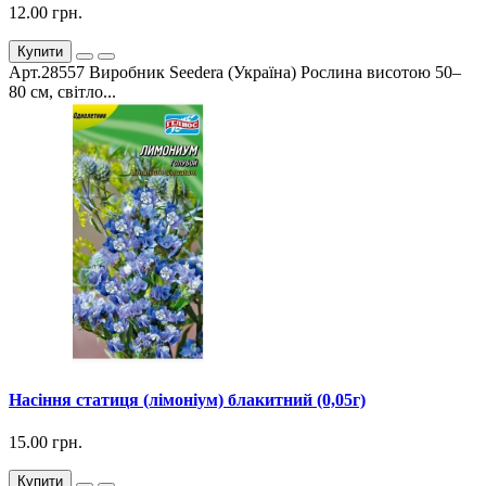
12.00 грн.
Купити
Арт.28557 Виробник Seedera (Україна) Рослина висотою 50–
80 см, світло...
Насіння статиця (лімоніум) блакитний (0,05г)
15.00 грн.
Купити