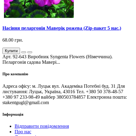
Насіння пеларгонія Маверік рожева (Zip-пакет 5 нас.)
68.00 грн.
Купити
Арт. 92-643 Виробник Syngenta Flowers (Німеччина).
Пеларгонія садова Мавері...
Про компанію
Адреса офісу: м. Луцьк вул. Академіка Потебні буд. 31 Для
листування: Луцьк, Україна, 43016 Тел. +380 50 378-48-57
+380 97 233-98-49 вайбер 380503784857 Електронна пошта:
stakentgugl@gmail.com
Інформація
Відправити повідомлення
Про нас