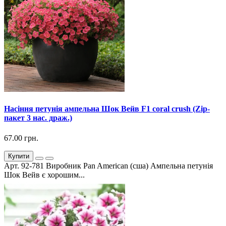
Насіння петунія ампельна Шок Вейв F1 coral crush (Zip-
пакет 3 нас. драж.)
67.00 грн.
Купити
Арт. 92-781 Виробник Pan American (сша) Ампельна петунія
Шок Вейв є хорошим...