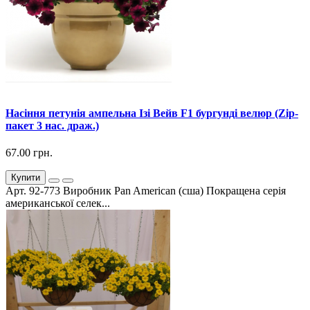
Насіння петунія ампельна Ізі Вейв F1 бургунді велюр (Zip-
пакет 3 нас. драж.)
67.00 грн.
Купити
Арт. 92-773 Виробник Pan American (сша) Покращена серія
американської селек...