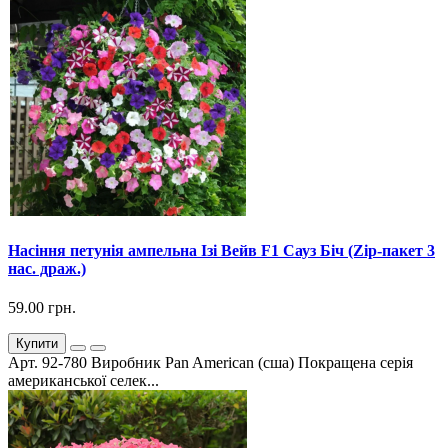
Насіння петунія ампельна Ізі Вейв F1 Сауз Біч (Zip-пакет 3
нас. драж.)
59.00 грн.
Купити
Арт. 92-780 Виробник Pan American (сша) Покращена серія
американської селек...