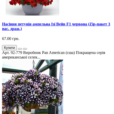
Насіння петунія ампельна Ізі Вейв F1 червона (Zip-пакет 3
нас. драж.)
67.00 грн.
Купити
Арт. 92-779 Виробник Pan American (сша) Покращена серія
американської селек...