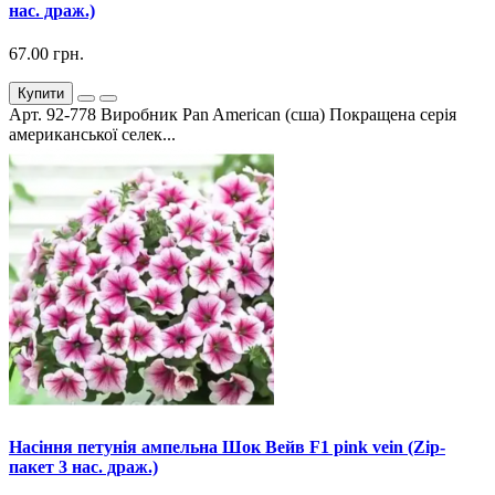
нас. драж.)
67.00 грн.
Купити
Арт. 92-778 Виробник Pan American (сша) Покращена серія
американської селек...
Насіння петунія ампельна Шок Вейв F1 pink vein (Zip-
пакет 3 нас. драж.)