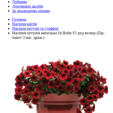
Добрива
Допоміжні засоби
За зниженими цінами
Головна
Насіння квітів
Насіння петунії та сурфінії
Насіння петунія ампельна Ізі Вейв F1 ред велюр (Zip-
пакет 3 нас. драж.)