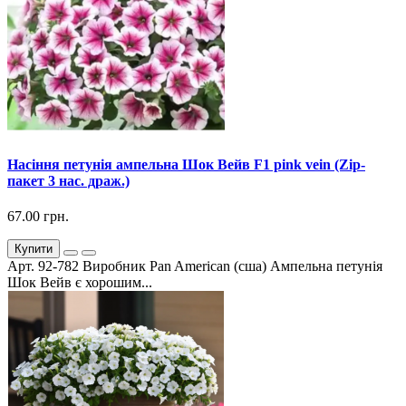
Насіння петунія ампельна Шок Вейв F1 pink vein (Zip-
пакет 3 нас. драж.)
67.00 грн.
Купити
Арт. 92-782 Виробник Pan American (сша) Ампельна петунія
Шок Вейв є хорошим...