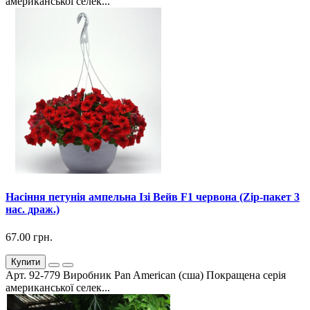
американської селек...
Насіння петунія ампельна Ізі Вейв F1 червона (Zip-пакет 3
нас. драж.)
67.00 грн.
Купити
Арт. 92-779 Виробник Pan American (сша) Покращена серія
американської селек...