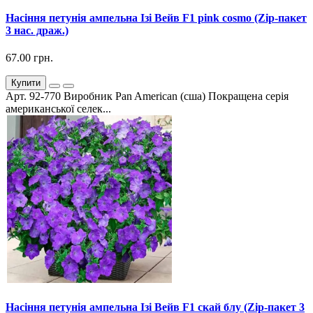
Насіння петунія ампельна Ізі Вейв F1 pink cosmo (Zip-пакет
3 нас. драж.)
67.00 грн.
Купити
Арт. 92-770 Виробник Pan American (сша) Покращена серія
американської селек...
Насіння петунія ампельна Ізі Вейв F1 скай блу (Zip-пакет 3