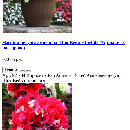
Насіння петунія ампельна Шок Вейв F1 white (Zip-пакет 3
нас. драж.)
67.00 грн.
Купити
Арт. 92-784 Виробник Pan American (сша) Ампельна петунія
Шок Вейв є хорошим...