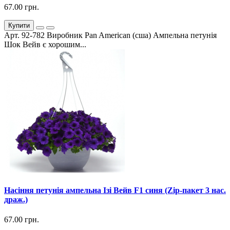
67.00 грн.
Купити
Арт. 92-782 Виробник Pan American (сша) Ампельна петунія
Шок Вейв є хорошим...
Насіння петунія ампельна Ізі Вейв F1 синя (Zip-пакет 3 нас.
драж.)
67.00 грн.