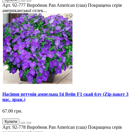
Арт. 92-777 Виробник Pan American (сша) Покращена серія
американської селек...
Насіння петунія ампельна Ізі Вейв F1 скай блу (Zip-пакет 3
нас. драж.)
67.00 грн.
Купити
Арт. 92-778 Виробник Pan American (сша) Покращена серія