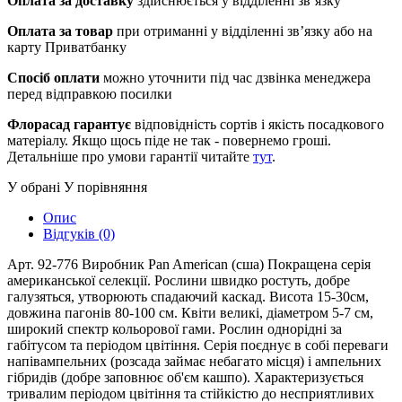
Оплата за доставку
здійснюється у відділенні зв’язку
Оплата за товар
при отриманні у відділенні зв’язку або на
карту Приватбанку
Спосіб оплати
можно уточнити під час дзвінка менеджера
перед відправкою посилки
Флорасад гарантує
відповідність сортів і якість посадкового
матеріалу. Якщо щось піде не так - повернемо гроші.
Детальніше про умови гарантії читайте
тут
.
У обрані
У порівняння
Опис
Відгуків (0)
Арт. 92-776 Виробник Pan American (сша) Покращена серія
американської селекції. Рослини швидко ростуть, добре
галузяться, утворюють спадаючий каскад. Висота 15-30см,
довжина пагонів 80-100 см. Квіти великі, діаметром 5-7 см,
широкий спектр кольорової гами. Рослин однорідні за
габітусом та періодом цвітіння. Серія поєднує в собі переваги
напівампельних (розсада займає небагато місця) і ампельних
гібридів (добре заповнює об'єм кашпо). Характеризується
тривалим періодом цвітіння та стійкістю до несприятливих