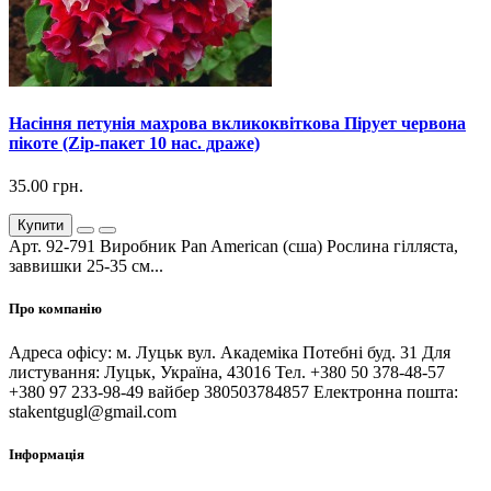
Насіння петунія махрова вкликоквіткова Пірует червона
пікоте (Zip-пакет 10 нас. драже)
35.00 грн.
Купити
Арт. 92-791 Виробник Pan American (сша) Рослина гілляста,
заввишки 25-35 см...
Про компанію
Адреса офісу: м. Луцьк вул. Академіка Потебні буд. 31 Для
листування: Луцьк, Україна, 43016 Тел. +380 50 378-48-57
+380 97 233-98-49 вайбер 380503784857 Електронна пошта:
stakentgugl@gmail.com
Інформація