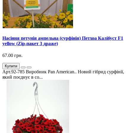
Насіння петунія ампельна (сурфінія) Петхоа Калібуст F1
yellow (Zip-пакет 3 драже)
67.00 грн.
Купити
Арт.92-785 Виробник Pan American.. Новий гібрид сурфінії,
який поєднує в со...