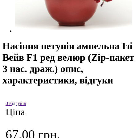
Насіння петунія ампельна Ізі
Вейв F1 ред велюр (Zip-пакет
3 нас. драж.) опис,
характеристики, відгуки
0 відгуків
Ціна
67.00 грн.