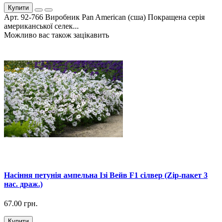
Купити
Арт. 92-766 Виробник Pan American (сша) Покращена серія
американської селек...
Можливо вас також зацікавить
Насіння петунія ампельна Ізі Вейв F1 сілвер (Zip-пакет 3
нас. драж.)
67.00 грн.
Купити