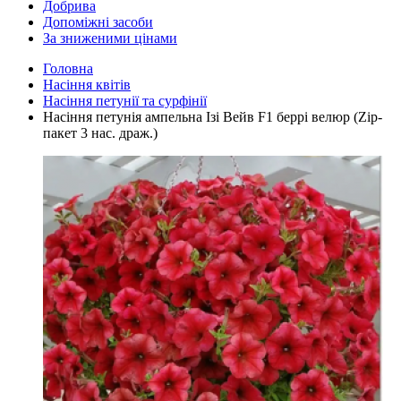
Добрива
Допоміжні засоби
За зниженими цінами
Головна
Насіння квітів
Насіння петунії та сурфінії
Насіння петунія ампельна Ізі Вейв F1 беррі велюр (Zip-
пакет 3 нас. драж.)