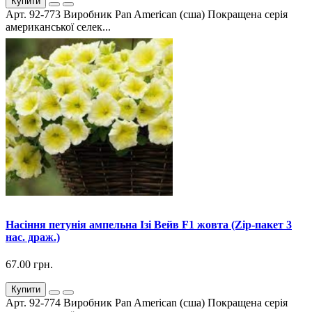
Купити
Арт. 92-773 Виробник Pan American (сша) Покращена серія
американської селек...
Насіння петунія ампельна Ізі Вейв F1 жовта (Zip-пакет 3
нас. драж.)
67.00 грн.
Купити
Арт. 92-774 Виробник Pan American (сша) Покращена серія