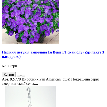
Насіння петунія ампельна Ізі Вейв F1 скай блу (Zip-пакет 3
нас. драж.)
67.00 грн.
Купити
Арт. 92-778 Виробник Pan American (сша) Покращена серія
американської селек...