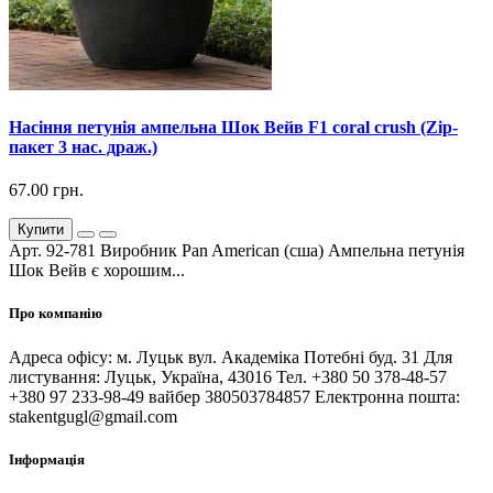
Насіння петунія ампельна Шок Вейв F1 coral crush (Zip-
пакет 3 нас. драж.)
67.00 грн.
Купити
Арт. 92-781 Виробник Pan American (сша) Ампельна петунія
Шок Вейв є хорошим...
Про компанію
Адреса офісу: м. Луцьк вул. Академіка Потебні буд. 31 Для
листування: Луцьк, Україна, 43016 Тел. +380 50 378-48-57
+380 97 233-98-49 вайбер 380503784857 Електронна пошта:
stakentgugl@gmail.com
Інформація