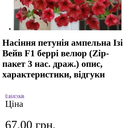
Насіння петунія ампельна Ізі
Вейв F1 беррі велюр (Zip-
пакет 3 нас. драж.) опис,
характеристики, відгуки
0 відгуків
Ціна
67.00 грн.