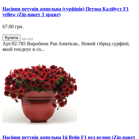
Насіння петунія ампельна (сурфінія) Петхоа Калібуст F1
yellow (Zip-пакет 3 драже)
67.00 грн.
Купити
Арт.92-785 Виробник Pan American.. Новий гібрид сурфінії,
який поєднує в со...
Насіння петунія ампельна Ізі Вейв F1 ред велюр (Zip-пакет