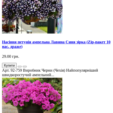
Насіння петунія ампельна Лавина Синя зірка (Zip-пакет 10
нас. драже)
29.00 грн.
Купити
Арт. 92-759 Виробник Черни (Чехія) Найпопулярніший
швидкоростучий ампельний...