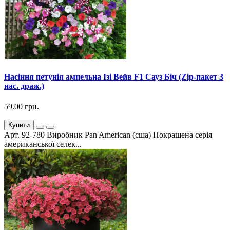
Насіння петунія ампельна Ізі Вейв F1 Сауз Біч (Zip-пакет 3
нас. драж.)
59.00 грн.
Купити
Арт. 92-780 Виробник Pan American (сша) Покращена серія
американської селек...