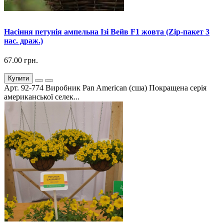
Насіння петунія ампельна Ізі Вейв F1 жовта (Zip-пакет 3
нас. драж.)
67.00 грн.
Купити
Арт. 92-774 Виробник Pan American (сша) Покращена серія
американської селек...