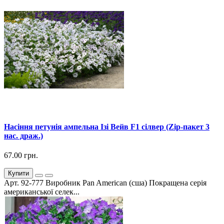
Насіння петунія ампельна Ізі Вейв F1 сілвер (Zip-пакет 3
нас. драж.)
67.00 грн.
Купити
Арт. 92-777 Виробник Pan American (сша) Покращена серія
американської селек...