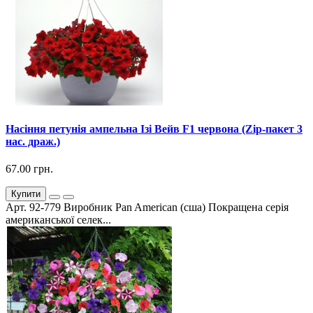
Насіння петунія ампельна Ізі Вейв F1 червона (Zip-пакет 3
нас. драж.)
67.00 грн.
Купити
Арт. 92-779 Виробник Pan American (сша) Покращена серія
американської селек...