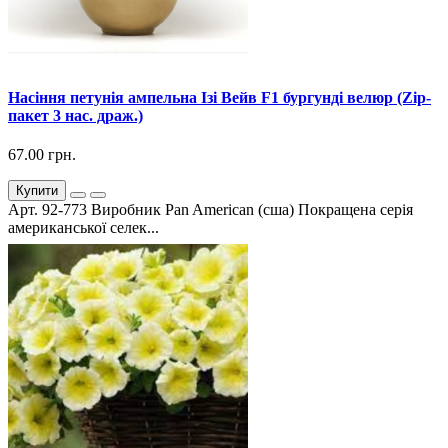
Насіння петунія ампельна Ізі Вейв F1 бургунді велюр (Zip-
пакет 3 нас. драж.)
67.00 грн.
Купити
Арт. 92-773 Виробник Pan American (сша) Покращена серія
американської селек...