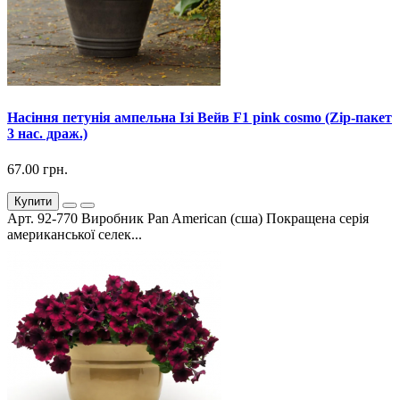
Насіння петунія ампельна Ізі Вейв F1 pink cosmo (Zip-пакет
3 нас. драж.)
67.00 грн.
Купити
Арт. 92-770 Виробник Pan American (сша) Покращена серія
американської селек...