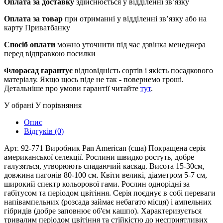
Оплата за доставку
здійснюється у відділенні зв’язку
Оплата за товар
при отриманні у відділенні зв’язку або на
карту Приватбанку
Спосіб оплати
можно уточнити під час дзвінка менеджера
перед відправкою посилки
Флорасад гарантує
відповідність сортів і якість посадкового
матеріалу. Якщо щось піде не так - повернемо гроші.
Детальніше про умови гарантії читайте
тут
.
У обрані
У порівняння
Опис
Відгуків (0)
Арт. 92-771 Виробник Pan American (сша) Покращена серія
американської селекції. Рослини швидко ростуть, добре
галузяться, утворюють спадаючий каскад. Висота 15-30см,
довжина пагонів 80-100 см. Квіти великі, діаметром 5-7 см,
широкий спектр кольорової гами. Рослин однорідні за
габітусом та періодом цвітіння. Серія поєднує в собі переваги
напівампельних (розсада займає небагато місця) і ампельних
гібридів (добре заповнює об'єм кашпо). Характеризується
тривалим періодом цвітіння та стійкістю до несприятливих