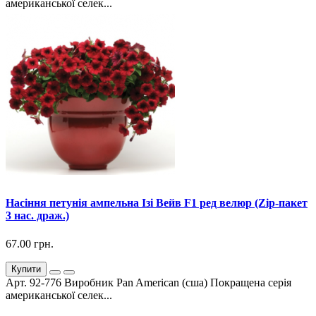
американської селек...
Насіння петунія ампельна Ізі Вейв F1 ред велюр (Zip-пакет
3 нас. драж.)
67.00 грн.
Купити
Арт. 92-776 Виробник Pan American (сша) Покращена серія
американської селек...