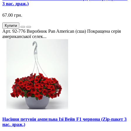
3 нас. драж.)
67.00 грн.
Купити
Арт. 92-776 Виробник Pan American (сша) Покращена серія
американської селек...
Насіння петунія ампельна Ізі Вейв F1 червона (Zip-пакет 3
нас. драж.)