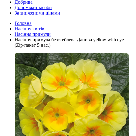
Добрива
Допоміжні засоби
За зниженими цінами
Головна
Насіння квітів
Насіння примули
Насіння примула безстеблева Данова yellow with eye
(Zip-пакет 5 нас.)