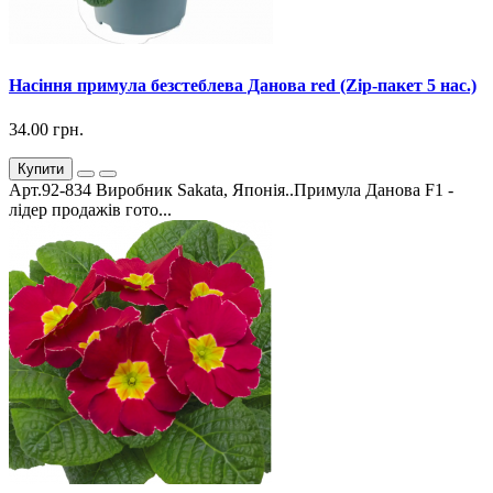
Насіння примула безстеблева Данова red (Zip-пакет 5 нас.)
34.00 грн.
Купити
Арт.92-834 Виробник Sakata, Японія..Примула Данова F1 -
лідер продажів гото...