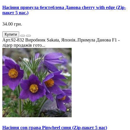
Насіння примула безстеблева Данова cherry with edge (Zip-
пакет 5 нас.)
34.00 грн.
Купити
Арт.92-832 Виробник Sakata, Японія..Примула Данова F1 -
лідер продажів гото...
Насіння сон-трава Pinwheel синя (Zip-пакет 5 нас)