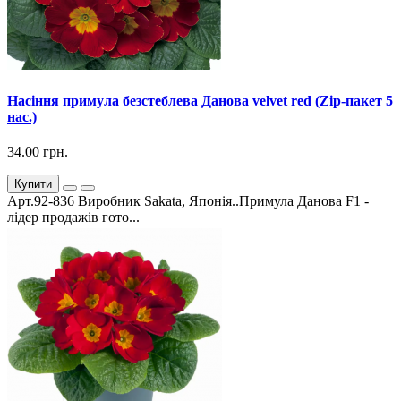
Насіння примула безстеблева Данова velvet red (Zip-пакет 5
нас.)
34.00 грн.
Купити
Арт.92-836 Виробник Sakata, Японія..Примула Данова F1 -
лідер продажів гото...