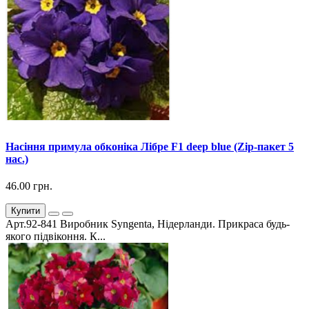
Насіння примула обконіка Лібре F1 deep blue (Zip-пакет 5
нас.)
46.00 грн.
Купити
Арт.92-841 Виробник Syngenta, Нідерланди. Прикраса будь-
якого підвіконня. К...