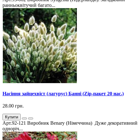
ранньоквітучий багато...
Насіння зайцехвіст (лагурус) Банні (Zip-пакет 20 нас.)
28.00 грн.
Купити
Арт.92-121 Виробник Benary (Німеччина) Дуже декоративний
одноріч...