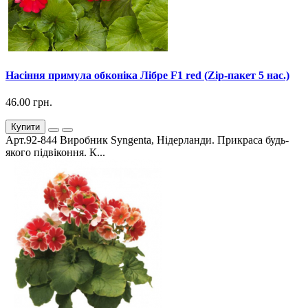
Насіння примула обконіка Лібре F1 red (Zip-пакет 5 нас.)
46.00 грн.
Купити
Арт.92-844 Виробник Syngenta, Нідерланди. Прикраса будь-
якого підвіконня. К...