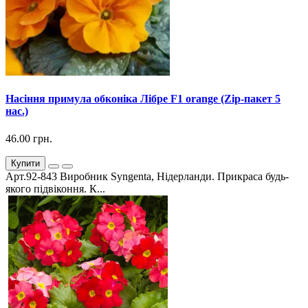
Насіння примула обконіка Лібре F1 orange (Zip-пакет 5
нас.)
46.00 грн.
Купити
Арт.92-843 Виробник Syngenta, Нідерланди. Прикраса будь-
якого підвіконня. К...