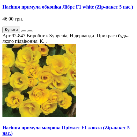
Насіння примула обконіка Лібре F1 white (Zip-пакет 5 нас.)
46.00 грн.
Купити
Арт.92-847 Виробник Syngenta, Нідерланди. Прикраса будь-
якого підвіконня. К...
Насіння примула махрова Прімлет F1 жовта (Zip-пакет 5
нас.)