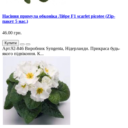
Насіння примула обконіка Лібре F1 scarlet picotee (Zip-
пакет 5 нас.)
46.00 грн.
Купити
Арт.92-846 Виробник Syngenta, Нідерланди. Прикраса будь-
якого підвіконня. К...