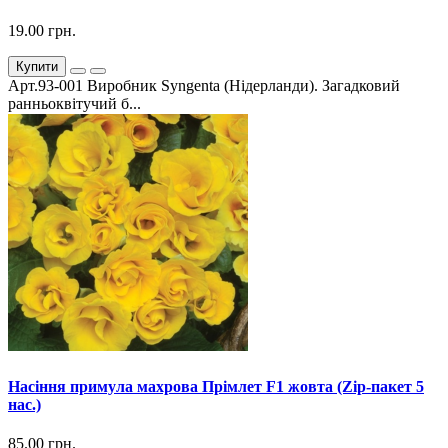
19.00 грн.
Купити
Арт.93-001 Виробник Syngenta (Нідерланди). Загадковий
ранньоквітучий б...
Насіння примула махрова Прімлет F1 жовта (Zip-пакет 5
нас.)
85.00 грн.