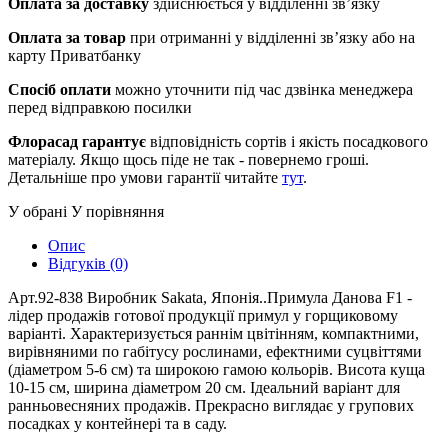
Оплата за доставку
здійснюється у відділенні зв’язку
Оплата за товар
при отриманні у відділенні зв’язку або на
карту Приватбанку
Спосіб оплати
можно уточнити під час дзвінка менеджера
перед відправкою посилки
Флорасад гарантує
відповідність сортів і якість посадкового
матеріалу. Якщо щось піде не так - повернемо гроші.
Детальніше про умови гарантії читайте
тут
.
У обрані
У порівняння
Опис
Відгуків (0)
Арт.92-838 Виробник Sakata, Японія..Примула Данова F1 -
лідер продажів готової продукції примул у горщиковому
варіанті. Характеризується раннім цвітінням, компактними,
вирівняними по габітусу рослинами, ефектними суцвіттями
(діаметром 5-6 см) та широкою гамою кольорів. Висота куща
10-15 см, ширина діаметром 20 см. Ідеальний варіант для
ранньовесняних продажів. Прекрасно виглядає у групових
посадках у контейнері та в саду.