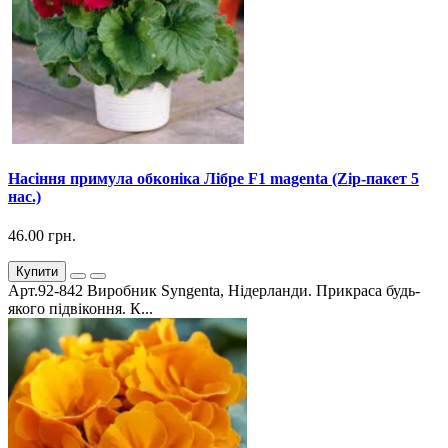
Насіння примула обконіка Лібре F1 magenta (Zip-пакет 5
нас.)
46.00 грн.
Купити
Арт.92-842 Виробник Syngenta, Нідерланди. Прикраса будь-
якого підвіконня. К...