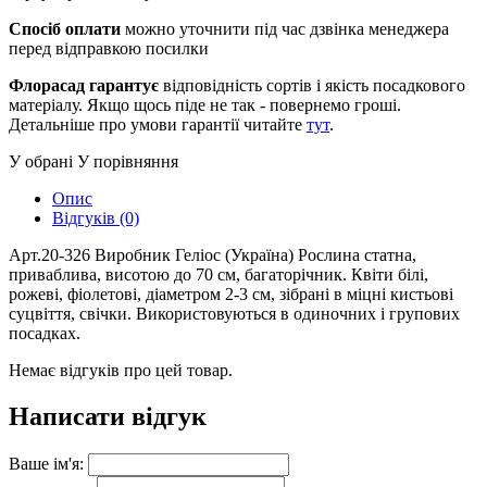
Спосіб оплати
можно уточнити під час дзвінка менеджера
перед відправкою посилки
Флорасад гарантує
відповідність сортів і якість посадкового
матеріалу. Якщо щось піде не так - повернемо гроші.
Детальніше про умови гарантії читайте
тут
.
У обрані
У порівняння
Опис
Відгуків (0)
Арт.20-326 Виробник Геліос (Україна) Рослина статна,
приваблива, висотою до 70 см, багаторічник. Квіти білі,
рожеві, фіолетові, діаметром 2-3 см, зібрані в міцні кистьові
суцвіття, свічки. Використовуються в одиночних і групових
посадках.
Немає відгуків про цей товар.
Написати відгук
Ваше ім'я: