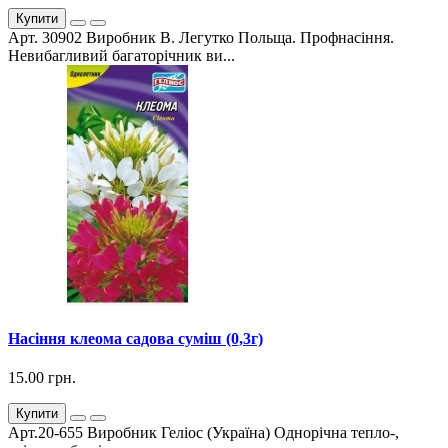
Купити
Арт. 30902 Виробник В. Легутко Польща. Профнасіння.
Невибагливий багаторічник ви...
Насіння клеома садова суміш (0,3г)
15.00 грн.
Купити
Арт.20-655 Виробник Геліос (Україна) Однорічна тепло-,