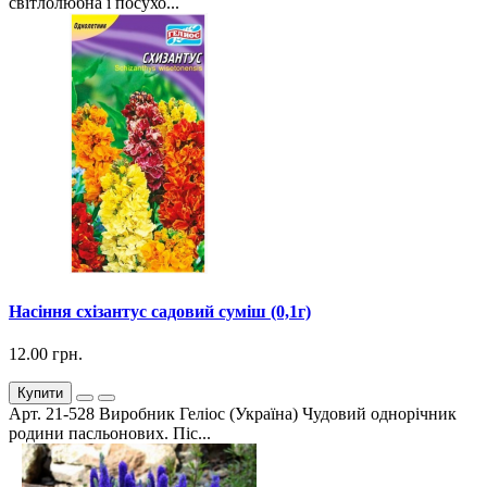
світлолюбна і посухо...
Насіння схізантус садовий суміш (0,1г)
12.00 грн.
Купити
Арт. 21-528 Виробник Геліос (Україна) Чудовий однорічник
родини пасльонових. Піс...