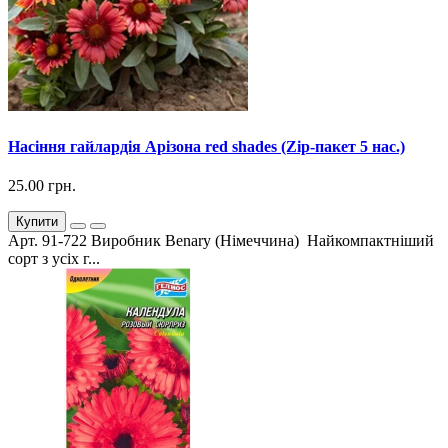
Насіння гайлардія Арізона red shades (Zip-пакет 5 нас.)
25.00 грн.
Купити
Арт. 91-722 Виробник Benary (Німеччина) Найкомпактніший
сорт з усіх г...