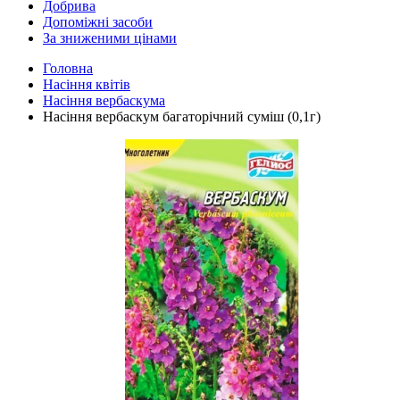
Добрива
Допоміжні засоби
За зниженими цінами
Головна
Насіння квітів
Насіння вербаскума
Насіння вербаскум багаторічний суміш (0,1г)