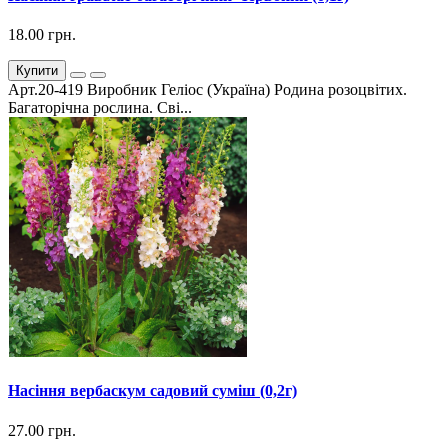
18.00 грн.
Купити
Арт.20-419 Виробник Геліос (Україна) Родина розоцвітих.
Багаторічна рослина. Сві...
Насіння вербаскум садовий суміш (0,2г)
27.00 грн.