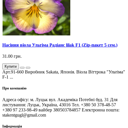
Насіння віола Ультіма Радіанс lilak F1 (Zip-пакет 5 сем.)
31.00 грн.
Купити
Арт.91-660 Виробник Sakata, Японія. Віола Віттрока "Ультіма"
F-1 ...
Про компанію
Адреса офісу: м. Луцьк вул. Академіка Потебні буд. 31 Для
листування: Луцьк, Україна, 43016 Тел. +380 50 378-48-57
+380 97 233-98-49 вайбер 380503784857 Електронна пошта:
stakentgugl@gmail.com
Інформація