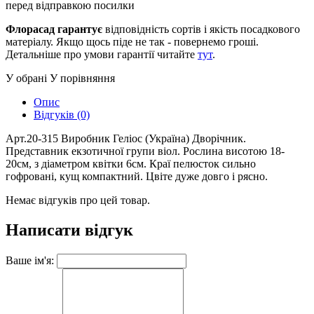
перед відправкою посилки
Флорасад гарантує
відповідність сортів і якість посадкового
матеріалу. Якщо щось піде не так - повернемо гроші.
Детальніше про умови гарантії читайте
тут
.
У обрані
У порівняння
Опис
Відгуків (0)
Арт.20-315 Виробник Геліос (Україна) Дворічник.
Представник екзотичної групи віол. Рослина висотою 18-
20см, з діаметром квітки 6см. Краї пелюсток сильно
гофровані, кущ компактний. Цвіте дуже довго і рясно.
Немає відгуків про цей товар.
Написати відгук
Ваше ім'я: