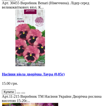
Арт. 30455 Виробник Benari (Німеччина). Лідер серед
великоквіткових віол. К...
Насіння віола дворічна Лаура (0,05г)
15.00 грн.
Купити
Арт.11-215 Виробник ТМ Насіння України Дворічна рослина
висотою 15-20с...