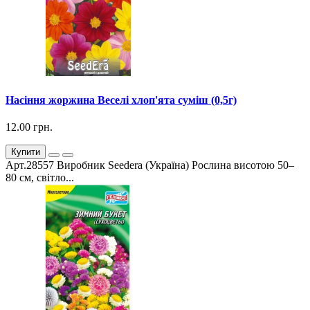
Насіння жоржина Веселі хлоп'ята суміш (0,5г)
12.00 грн.
Купити
Арт.28557 Виробник Seedera (Україна) Рослина висотою 50–
80 см, світло...