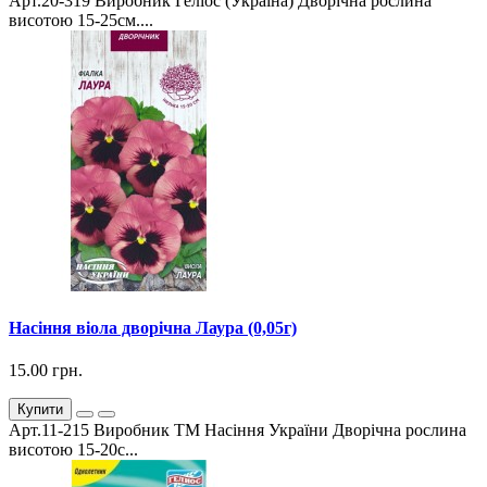
Арт.20-319 Виробник Геліос (Україна) Дворічна рослина
висотою 15-25см....
Насіння віола дворічна Лаура (0,05г)
15.00 грн.
Купити
Арт.11-215 Виробник ТМ Насіння України Дворічна рослина
висотою 15-20с...