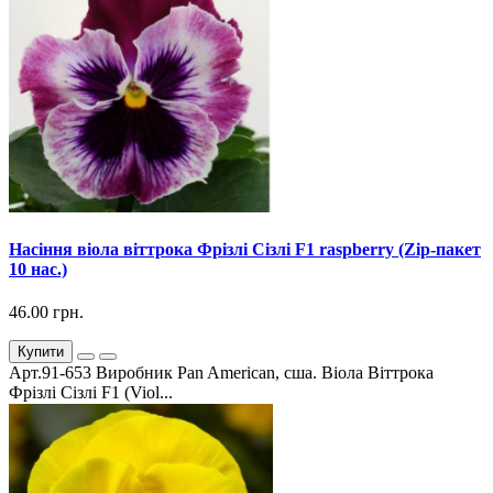
Насіння віола віттрока Фрізлі Сізлі F1 raspberry (Zip-пакет
10 нас.)
46.00 грн.
Купити
Арт.91-653 Виробник Pan American, сша. Віола Віттрока
Фрізлі Сізлі F1 (Viol...