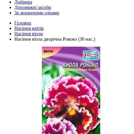
Добрива
Допоміжні засоби
За зниженими цінами
Головна
Насіння квітів
Насіння віоли
Насіння віола дворічна Рококо (30 нас.)