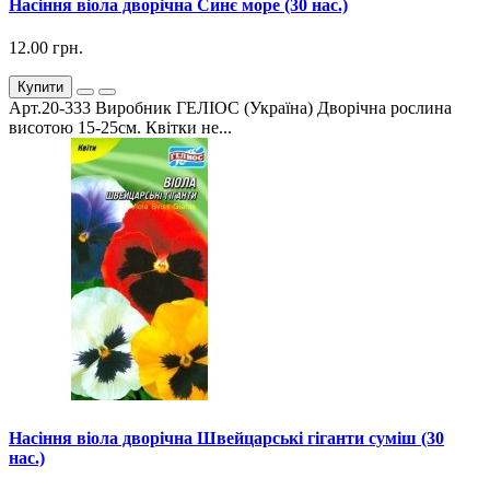
Насіння віола дворічна Синє море (30 нас.)
12.00 грн.
Купити
Арт.20-333 Виробник ГЕЛІОС (Україна) Дворічна рослина
висотою 15-25см. Квітки не...
Насіння віола дворічна Швейцарські гіганти суміш (30
нас.)