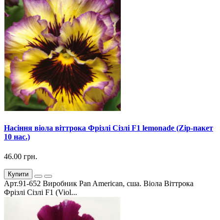
Насіння віола віттрока Фрізлі Сізлі F1 lemonade (Zip-пакет
10 нас.)
46.00 грн.
Купити
Арт.91-652 Виробник Pan American, сша. Віола Віттрока
Фрізлі Сізлі F1 (Viol...