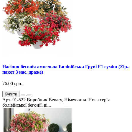
Насіння бегонія ампельна Болівійська Груві F1 суміш (Zip-
пакет 3 нас. драже)
76.00 грн.
Купити
Арт. 91-522 Виробник Benary, Німеччина. Нова серія
болівійської бегонії, ві...