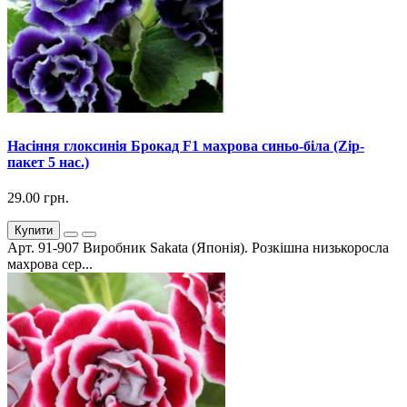
Насіння глоксинія Брокад F1 махрова синьо-біла (Zip-
пакет 5 нас.)
29.00 грн.
Купити
Арт. 91-907 Виробник Sakata (Японія). Розкішна низькоросла
махрова сер...