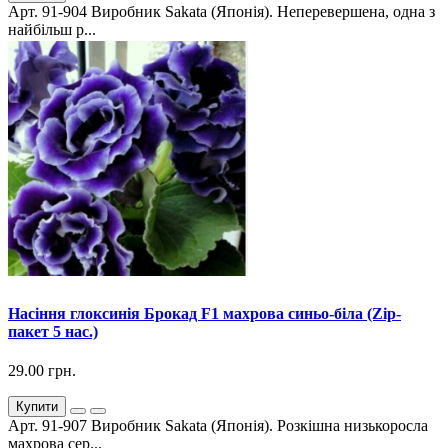
Арт. 91-904 Виробник Sakata (Японія). Неперевершена, одна з
найбільш р...
Насіння глоксинія Брокад F1 махрова синьо-біла (Zip-
пакет 5 нас.)
29.00 грн.
Купити
Арт. 91-907 Виробник Sakata (Японія). Розкішна низькоросла
махрова сер...