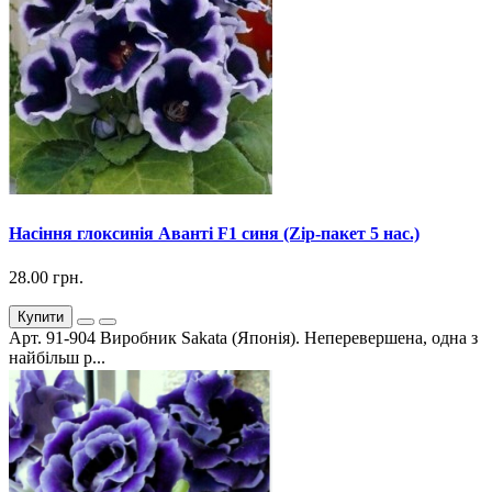
Насіння глоксинія Аванті F1 синя (Zip-пакет 5 нас.)
28.00 грн.
Купити
Арт. 91-904 Виробник Sakata (Японія). Неперевершена, одна з
найбільш р...