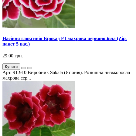
Насіння глоксинія Брокад F1 махрова червоно-біла (Zip-
пакет 5 нас.)
29.00 грн.
Купити
Арт. 91-910 Виробник Sakata (Японія). Розкішна низькоросла
махрова сер...