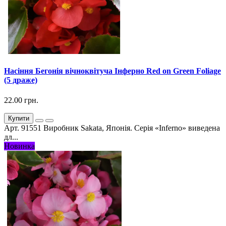
Насіння Бегонія вічноквітуча Інферно Red on Green Foliage
(5 драже)
22.00 грн.
Купити
Арт. 91551 Виробник Sakata, Японія. Серія «Inferno» виведена
дл...
Новинка