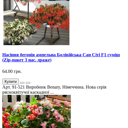
Насіння бегонія ампельна Болівійська Сан Сіті F1 суміш
(Zip-пакет 3 нас. драже)
64.00 грн.
Купити
Арт. 91-521 Виробник Benary, Німеччина. Нова серія
рясноквітучої каскадної ...