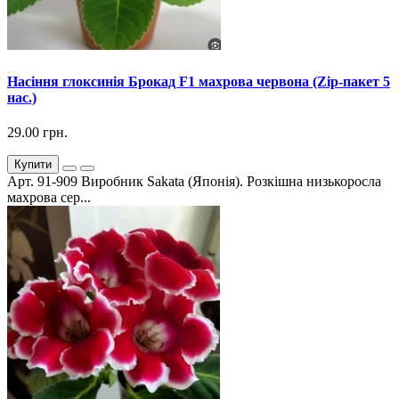
Насіння глоксинія Брокад F1 махрова червона (Zip-пакет 5
нас.)
29.00 грн.
Купити
Арт. 91-909 Виробник Sakata (Японія). Розкішна низькоросла
махрова сер...