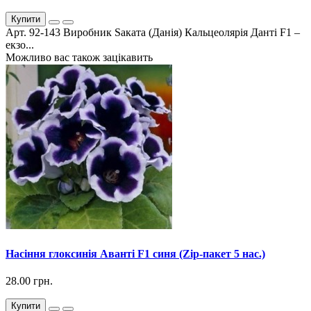
Купити
Арт. 92-143 Виробник Sаката (Данія) Кальцеолярія Данті F1 –
екзо...
Можливо вас також зацікавить
Насіння глоксинія Аванті F1 синя (Zip-пакет 5 нас.)
28.00 грн.
Купити