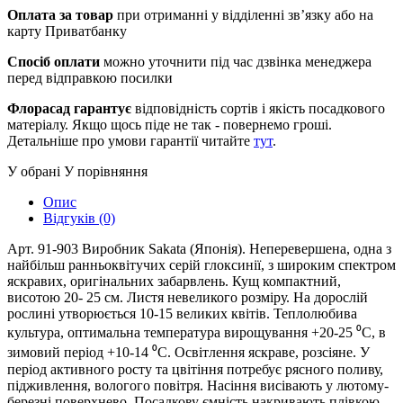
Оплата за товар
при отриманні у відділенні зв’язку або на
карту Приватбанку
Спосіб оплати
можно уточнити під час дзвінка менеджера
перед відправкою посилки
Флорасад гарантує
відповідність сортів і якість посадкового
матеріалу. Якщо щось піде не так - повернемо гроші.
Детальніше про умови гарантії читайте
тут
.
У обрані
У порівняння
Опис
Відгуків (0)
Арт. 91-903 Виробник Sakata (Японія). Неперевершена, одна з
найбільш ранньоквітучих серій глоксинії, з широким спектром
яскравих, оригінальних забарвлень. Кущ компактний,
висотою 20- 25 см. Листя невеликого розміру. На дорослій
рослині утворюється 10-15 великих квітів. Теплолюбива
культура, оптимальна температура вирощування +20-25 ⁰С, в
зимовий період +10-14 ⁰С. Освітлення яскраве, розсіяне. У
період активного росту та цвітіння потребує рясного поливу,
підживлення, вологого повітря. Насіння висівають у лютому-
березні поверхнево. Посадкову ємність накривають плівкою