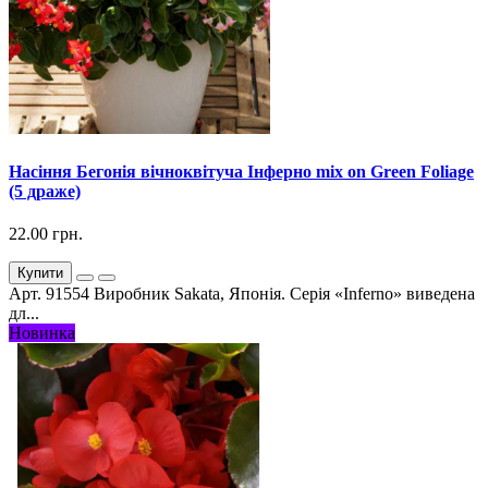
Насіння Бегонія вічноквітуча Інферно mix on Green Foliage
(5 драже)
22.00 грн.
Купити
Арт. 91554 Виробник Sakata, Японія. Серія «Inferno» виведена
дл...
Новинка