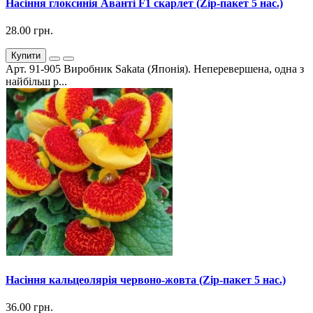
Насіння глоксинія Аванті F1 скарлет (Zip-пакет 5 нас.)
28.00 грн.
Купити
Арт. 91-905 Виробник Sakata (Японія). Неперевершена, одна з
найбільш р...
Насіння кальцеолярія червоно-жовта (Zip-пакет 5 нас.)
36.00 грн.