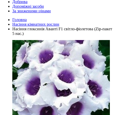
Добрива
Допоміжні засоби
За зниженими цінами
Головна
Насіння кімнатних рослин
Насіння глоксинія Аванті F1 світло-фіолетова (Zip-пакет
5 нас.)