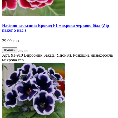
Насіння глоксинія Брокад F1 махрова червоно-біла (Zip-
пакет 5 нас.)
29.00 грн.
Купити
Арт. 91-910 Виробник Sakata (Японія). Розкішна низькоросла
махрова сер...