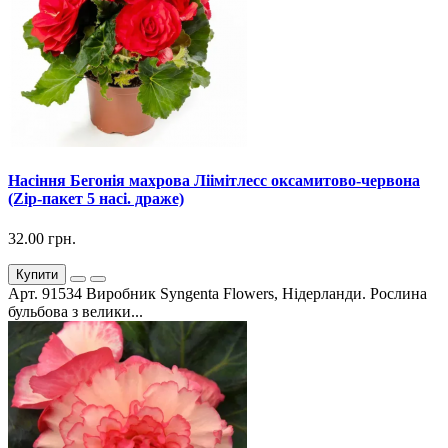
Насіння Бегонія махрова Ліімітлесс оксамитово-червона
(Zip-пакет 5 насі. драже)
32.00 грн.
Купити
Арт. 91534 Виробник Syngenta Flowers, Нідерланди. Рослина
бульбова з велики...