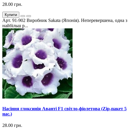
28.00 грн.
Купити
Арт. 91-902 Виробник Sakata (Японія). Неперевершена, одна з
найбільш р...
Насіння глоксинія Аванті F1 світло-фіолетова (Zip-пакет 5
нас.)
28.00 грн.