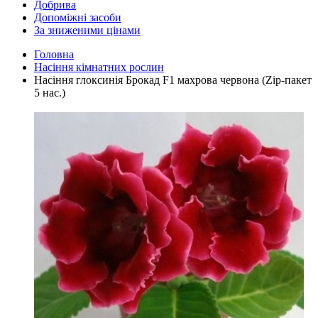
Добрива
Допоміжні засоби
За зниженими цінами
Головна
Насіння кімнатних рослин
Насіння глоксинія Брокад F1 махрова червона (Zip-пакет
5 нас.)