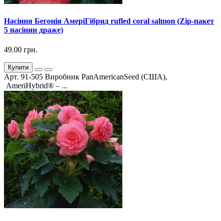
Насіння Бегонія АмеріГібрид rufled coral salmon (Zip-пакет
5 насінин драже)
49.00 грн.
Купити
Арт. 91-505 Виробник PanAmericanSeed (США),
AmeriHybrid® – ...