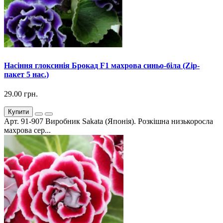
Насіння глоксинія Брокад F1 махрова синьо-біла (Zip-
пакет 5 нас.)
29.00 грн.
Купити
Арт. 91-907 Виробник Sakata (Японія). Розкішна низькоросла
махрова сер...