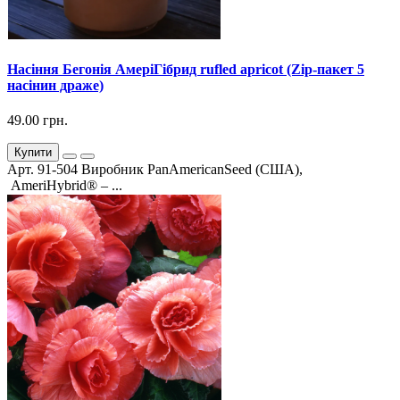
Насіння Бегонія АмеріГібрид rufled apricot (Zip-пакет 5
насінин драже)
49.00 грн.
Купити
Арт. 91-504 Виробник PanAmericanSeed (США),
AmeriHybrid® – ...