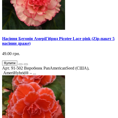
Насіння Бегонія АмеріГібрид Picotee Lace pink (Zip-пакет 5
насінин драже)
49.00 грн.
Купити
Арт. 91-502 Виробник PanAmericanSeed (США),
AmeriHybrid® – ...