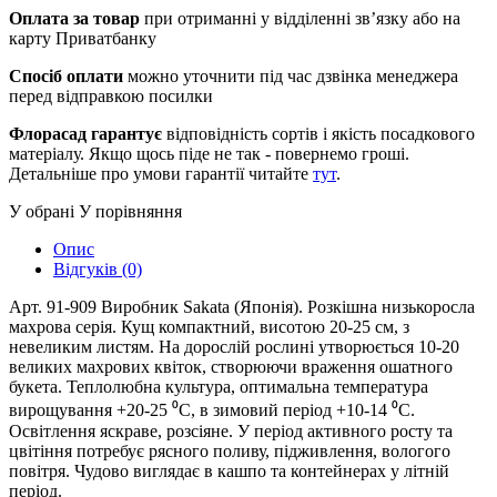
Оплата за товар
при отриманні у відділенні зв’язку або на
карту Приватбанку
Спосіб оплати
можно уточнити під час дзвінка менеджера
перед відправкою посилки
Флорасад гарантує
відповідність сортів і якість посадкового
матеріалу. Якщо щось піде не так - повернемо гроші.
Детальніше про умови гарантії читайте
тут
.
У обрані
У порівняння
Опис
Відгуків (0)
Арт. 91-909 Виробник Sakata (Японія). Розкішна низькоросла
махрова серія. Кущ компактний, висотою 20-25 см, з
невеликим листям. На дорослій рослині утворюється 10-20
великих махрових квіток, створюючи враження ошатного
букета. Теплолюбна культура, оптимальна температура
вирощування +20-25 ⁰С, в зимовий період +10-14 ⁰С.
Освітлення яскраве, розсіяне. У період активного росту та
цвітіння потребує рясного поливу, підживлення, вологого
повітря. Чудово виглядає в кашпо та контейнерах у літній
період.