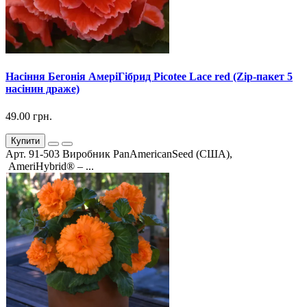
Насіння Бегонія АмеріГібрид Picotee Lace red (Zip-пакет 5
насінин драже)
49.00 грн.
Купити
Арт. 91-503 Виробник PanAmericanSeed (США),
AmeriHybrid® – ...