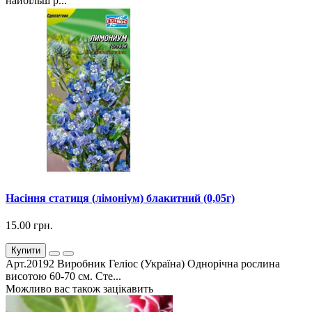
найбільш р...
Насіння статиця (лімоніум) блакитний (0,05г)
15.00 грн.
Купити
Арт.20192 Виробник Геліос (Україна) Однорічна рослина
висотою 60-70 см. Сте...
Можливо вас також зацікавить