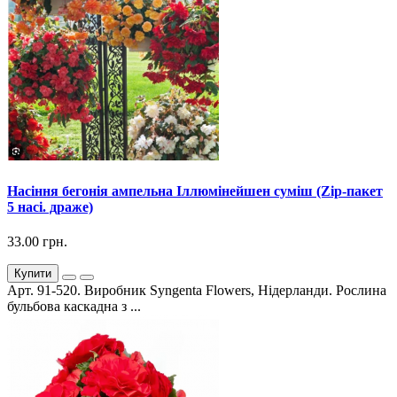
Насіння бегонія ампельна Іллюмінейшен суміш (Zip-пакет
5 насі. драже)
33.00 грн.
Купити
Арт. 91-520. Виробник Syngenta Flowers, Нідерланди. Рослина
бульбова каскадна з ...