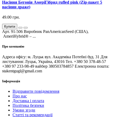
Насіння Бегонія АмеріГібрид rufled pink (Zip-пакет 5
насінин драже)
49.00 грн.
Купити
Арт. 91-506 Виробник PanAmericanSeed (США),
AmeriHybrid® – ...
Про компанію
Адреса офісу: м. Луцьк вул. Академіка Потебні буд. 31 Для
листування: Луцьк, Україна, 43016 Тел. +380 50 378-48-57
+380 97 233-98-49 вайбер 380503784857 Електронна пошта:
stakentgugl@gmail.com
Інформація
Відправити повідомлення
Про нас
Доставка і оплата
Політика безпеки
Умови згоди
Статті та рекомендації