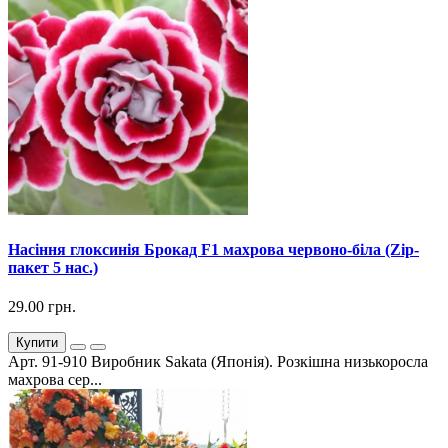
Насіння глоксинія Брокад F1 махрова червоно-біла (Zip-
пакет 5 нас.)
29.00 грн.
Купити
Арт. 91-910 Виробник Sakata (Японія). Розкішна низькоросла
махрова сер...