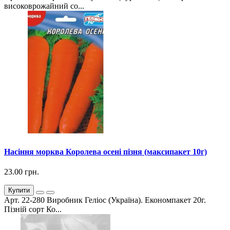
високоврожайний со...
Насіння морква Королева осені пізня (максипакет 10г)
23.00 грн.
Купити
Арт. 22-280 Виробник Геліос (Україна). Економпакет 20г.
Пізній сорт Ко...