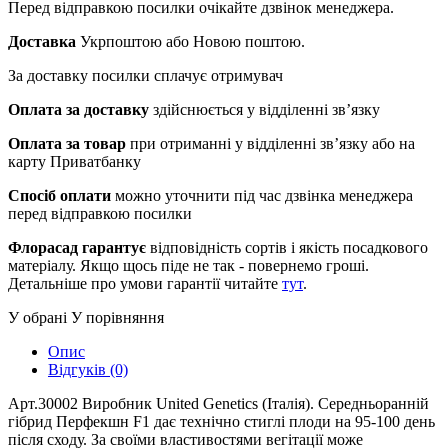
Перед відправкою посилки очікайте дзвінок менеджера.
Доставка
Укрпоштою або Новою поштою.
За доставку посилки сплачує отримувач
Оплата за доставку
здійснюється у відділенні зв’язку
Оплата за товар
при отриманні у відділенні зв’язку або на
карту Приватбанку
Спосіб оплати
можно уточнити під час дзвінка менеджера
перед відправкою посилки
Флорасад гарантує
відповідність сортів і якість посадкового
матеріалу. Якщо щось піде не так - повернемо гроші.
Детальніше про умови гарантії читайте
тут
.
У обрані
У порівняння
Опис
Відгуків (0)
Арт.30002 Виробник United Genetics (Італія). Середньоранній
гібрид Перфекшн F1 дає технічно стиглі плоди на 95-100 день
після сходу. За своїми властивостями вегітації може