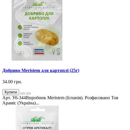
Добриво Meristem для картоплі (25г)
34.00 грн.
Купити
Арт. Уб-344Виробник Meristem (Іспанія). Розфасовано Тов
Араміс (Україна)...