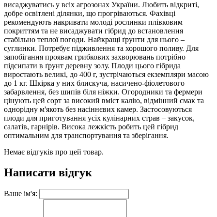
висаджуватись у всіх агрозонах України. Любить відкриті,
добре освітлені ділянки, що прогріваються. Фахівці
рекомендують накривати молоді рослинки плівковим
покриттям та не висаджувати гібрид до встановлення
стабільно теплої погоди. Найкращі ґрунти для нього –
суглинки. Потребує підживлення та хорошого поливу. Для
запобігання проявам грибкових захворювань потрібно
підсипати в ґрунт деревну золу. Плоди цього гібрида
виростають великі, до 400 г, зустрічаються екземпляри масою
до 1 кг. Шкірка у них блискуча, насичено-фіолетового
забарвлення, без шипів біля ніжки. Огородники та фермери
цінують цей сорт за високий вміст калію, відмінний смак та
однорідну м'якоть без насіннєвих камер. Застосовуються
плоди для приготування усіх кулінарних страв – закусок,
салатів, гарнірів. Висока лежкість робить цей гібрид
оптимальним для транспортування та зберігання.
Немає відгуків про цей товар.
Написати відгук
Ваше ім'я: