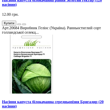
Насіння капуста білокачанна рання Золотий гектар (120
насінин)
12.00 грн.
Купити
Арт.20684 Виробник Геліос (Україна). Ранньостиглий сорт
голландської селекц...
Насіння капуста білокачанна середньопізня Бригадир (20
насінин)