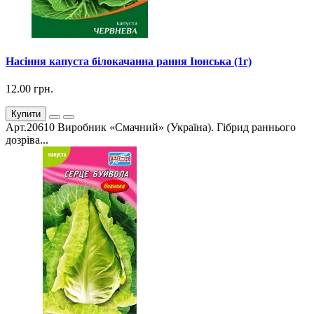
Насіння капуста білокачанна рання Іюнська (1г)
12.00 грн.
Купити
Арт.20610 Виробник «Смачний» (Україна). Гібрид раннього
дозріва...