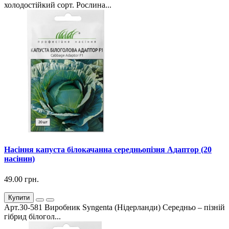
холодостійкий сорт. Рослина...
Насіння капуста білокачанна середньопізня Адаптор (20
насінин)
49.00 грн.
Купити
Арт.30-581 Виробник Syngenta (Нідерланди) Середньо – пізній
гібрид білогол...