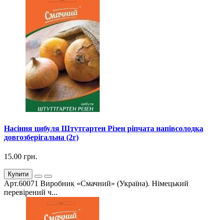
Насіння цибуля Штутгартен Різен ріпчата напівсолодка
довгозберігальна (2г)
15.00 грн.
Купити
Арт.60071 Виробник «Смачний» (Україна). Німецький
перевірений ч...