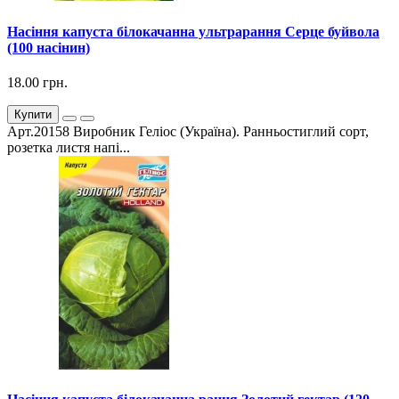
Насіння капуста білокачанна ультрарання Серце буйвола
(100 насінин)
18.00 грн.
Купити
Арт.20158 Виробник Геліос (Україна). Ранньостиглий сорт,
розетка листя напі...