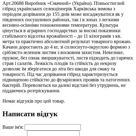
Арт.20688 Виробник «Смачний» (Україна). Пізньостиглий
гібрид українських селекціонерів Харківська зимова з
періодом дозрівання до 155 днів може висаджуватися як у
південних посушливих районах, так і в зонах з легкими
весняно-осінніми пониженнями температури. Культура
цінується в аграрних господарствах за високі показники
стабільного відсотка врожайності – до 11 кілограмів з кв.
метра та практично абсолютний результат товарного врожаю.
Качани доростають до 4 кг, зі сплюснуто-округлою формою з
сріблясто-зеленим листям з восковим захистом. Невелике,
пружне, без ознак зморшкуватості, листя підходить до гарячих
страв і салатів. Лежкість плодів та стійкість до некрозу
дозволяє їм зберігатися до літа без шкоди для смаку та
товарності. Під час дозрівання гібрид характеризується
підвищеною стійкістю до фузаріозних проявів та патогенних
бактерій. Перевозиться на далекі відстані без утруднень, не
піддаючись розтріскування.
Немає відгуків про цей товар.
Написати відгук
Ваше ім'я: