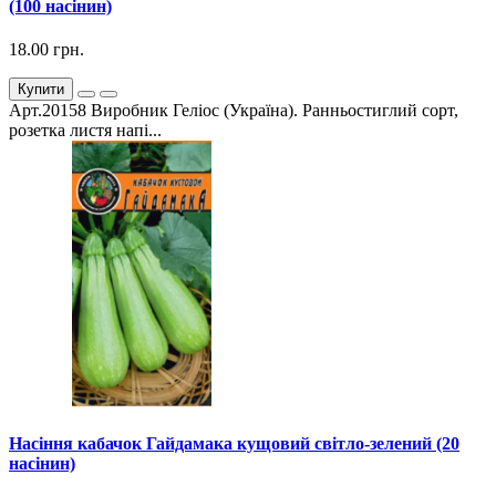
(100 насінин)
18.00 грн.
Купити
Арт.20158 Виробник Геліос (Україна). Ранньостиглий сорт,
розетка листя напі...
Насіння кабачок Гайдамака кущовий світло-зелений (20
насінин)