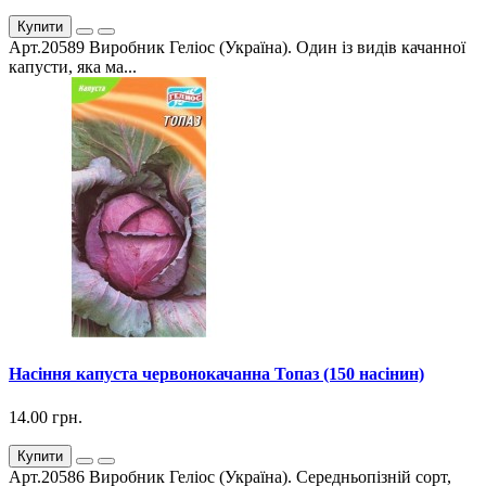
Купити
Арт.20589 Виробник Геліос (Україна). Один із видів качанної
капусти, яка ма...
Насіння капуста червонокачанна Топаз (150 насінин)
14.00 грн.
Купити
Арт.20586 Виробник Геліос (Україна). Середньопізній сорт,