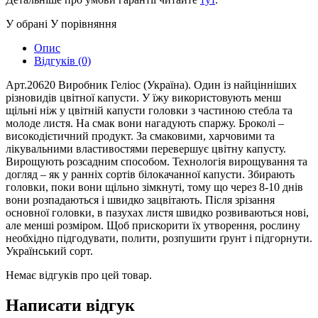
У обрані
У порівняння
Опис
Відгуків (0)
Арт.20620 Виробник Геліос (Україна). Один із найцінніших
різновидів цвітної капусти. У їжу використовують менш
щільні ніж у цвітній капусти головки з частиною стебла та
молоде листя. На смак вони нагадують спаржу. Броколі –
високодієтичний продукт. За смаковими, харчовими та
лікувальними властивостями перевершує цвітну капусту.
Вирощують розсадним способом. Технологія вирощування та
догляд – як у ранніх сортів білокачанної капусти. Збирають
головки, поки вони щільно зімкнуті, тому що через 8-10 днів
вони розпадаються і швидко зацвітають. Після зрізання
основної головки, в пазухах листя швидко розвиваються нові,
але менші розміром. Щоб прискорити їх утворення, рослину
необхідно підгодувати, полити, розпушити ґрунт і підгорнути.
Український сорт.
Немає відгуків про цей товар.
Написати відгук