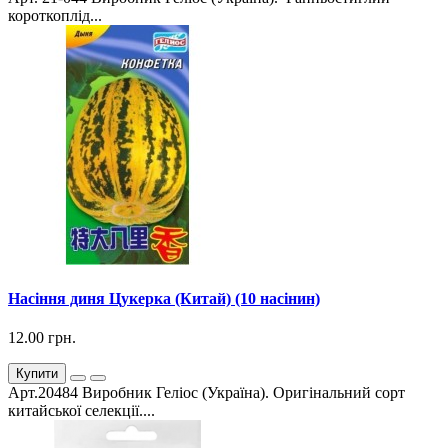
короткоплід...
Насіння диня Цукерка (Китай) (10 насінин)
12.00 грн.
Купити
Арт.20484 Виробник Геліос (Україна). Оригінальний сорт
китайської селекції....