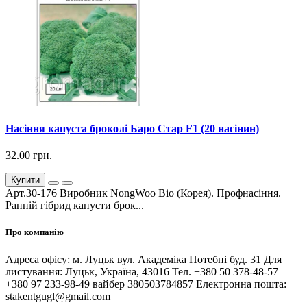
Насіння капуста броколі Баро Стар F1 (20 насінин)
32.00 грн.
Купити
Арт.30-176 Виробник NongWoo Bio (Корея). Профнасіння.
Ранній гібрид капусти брок...
Про компанію
Адреса офісу: м. Луцьк вул. Академіка Потебні буд. 31 Для
листування: Луцьк, Україна, 43016 Тел. +380 50 378-48-57
+380 97 233-98-49 вайбер 380503784857 Електронна пошта:
stakentgugl@gmail.com