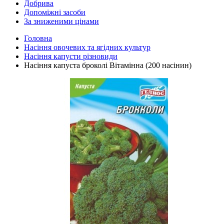
Добрива
Допоміжні засоби
За зниженими цінами
Головна
Насіння овочевих та ягідних культур
Насіння капусти різновиди
Насіння капуста броколі Вітамінна (200 насінин)