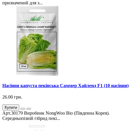
призначений для з...
Насіння капуста пекінська Саммер Хайленд F1 (10 насінин)
26.00 грн.
Купити
Арт.30179 Виробник NongWoo Bio (Південна Корея).
Середньопізній гібрид пекі...