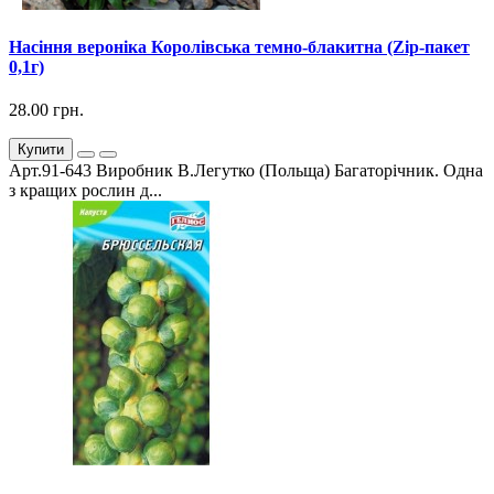
Насіння вероніка Королівська темно-блакитна (Zip-пакет
0,1г)
28.00 грн.
Купити
Арт.91-643 Виробник В.Легутко (Польща) Багаторічник. Одна
з кращих рослин д...