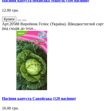
Насіння капуста пекінська Мішель (100 насінин)
12.00 грн.
Купити
Арт.20588 Виробник Геліос (Україна). Швидкостиглий сорт
(від сходів до техн...
Насіння капуста Савойська (120 насінин)
16.00 грн.