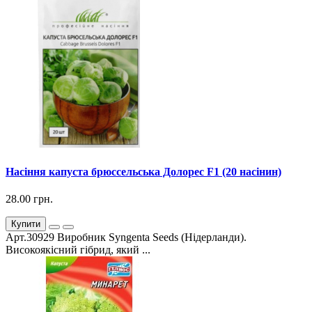
Насіння капуста брюссельська Долорес F1 (20 насінин)
28.00 грн.
Купити
Арт.30929 Виробник Syngenta Seeds (Нідерланди).
Високоякісний гібрид, який ...