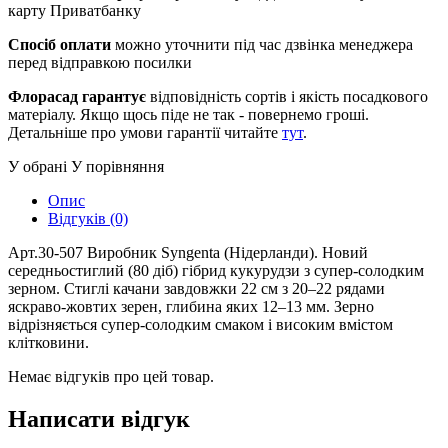
карту Приватбанку
Спосіб оплати
можно уточнити під час дзвінка менеджера
перед відправкою посилки
Флорасад гарантує
відповідність сортів і якість посадкового
матеріалу. Якщо щось піде не так - повернемо гроші.
Детальніше про умови гарантії читайте
тут
.
У обрані
У порівняння
Опис
Відгуків (0)
Арт.30-507 Виробник Syngenta (Нідерланди). Новий
середньостиглий (80 діб) гібрид кукурудзи з супер-солодким
зерном. Стиглі качани завдовжки 22 см з 20–22 рядами
яскраво-жовтих зерен, глибина яких 12–13 мм. Зерно
відрізняється супер-солодким смаком і високим вмістом
клітковини.
Немає відгуків про цей товар.
Написати відгук