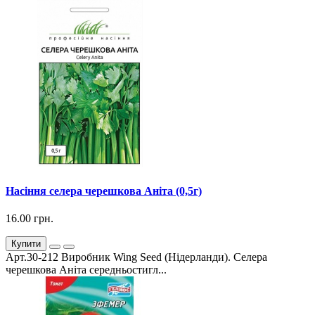
Насіння селера черешкова Аніта (0,5г)
16.00 грн.
Купити
Арт.30-212 Виробник Wing Seed (Нідерланди). Селера
черешкова Аніта середньостигл...