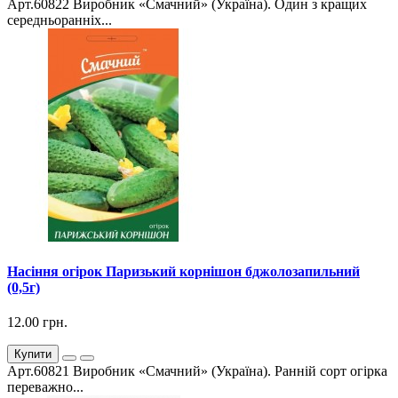
Арт.60822 Виробник «Смачний» (Україна). Один з кращих
середньоранніх...
Насіння огірок Паризький корнішон бджолозапильний
(0,5г)
12.00 грн.
Купити
Арт.60821 Виробник «Смачний» (Україна). Ранній сорт огірка
переважно...