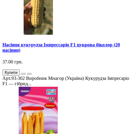
Насіння кукурудза Імпрессаріо F1 цукрова біколор (20
насінин)
37.00 грн.
Купити
Арт.93-302 Виробник Мнагор (Україна) Кукурудза Імпресаріо
F1 — гібрид...