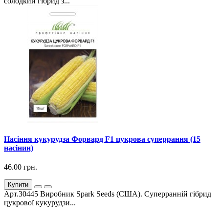
солодкий гібрид з...
Насіння кукурудза Форвард F1 цукрова суперрання (15
насінин)
46.00 грн.
Купити
Арт.30445 Виробник Spark Seeds (США). Суперранній гібрид
цукрової кукурудзи...