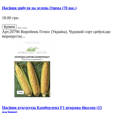
Насіння цибуля на зелень Озима (70 нас.)
18.00 грн.
Купити
Арт.20796 Виробник Геліос (Україна). Чудовий сорт цибулі,що
вирощуєтьс...
Насіння кукурудза Камберленд F1 цукрова біколор (15
насінин)