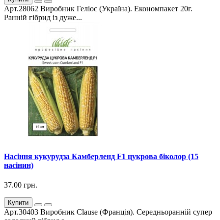
Арт.28062 Виробник Геліос (Україна). Економпакет 20г.
Ранній гібрид із дуже...
Насіння кукурудза Камберленд F1 цукрова біколор (15
насінин)
37.00 грн.
Купити
Арт.30403 Виробник Clause (Франція). Середньоранній супер