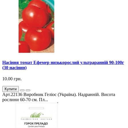
Насіння томат Ефемер низькорослий ультраранній 90-100г
(30 насінин)
10.00 грн.
Купити
Арт.22136 Виробник Геліос (Україна). Надранній. Висота
рослини 60-70 см. Пл...