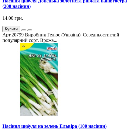
Насіння цибуля Донецька золотиста ріпчата напівгостра
(200 насінин)
14.00 грн.
Купити
Арт.20799 Виробник Геліос (Україна). Середньостиглий
популярний сорт. Врожа...
Насіння цибуля на зелень Ельвіра (100 насінин)