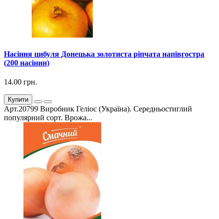
Насіння цибуля Донецька золотиста ріпчата напівгостра
(200 насінин)
14.00 грн.
Купити
Арт.20799 Виробник Геліос (Україна). Середньостиглий
популярний сорт. Врожа...