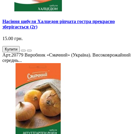
Насіння цибуля Халцедон ріпчата гостра прекрасно
зберігається (2г)
15.00 грн.
Купити
Арт.20779 Виробник «Смачний» (Україна). Високоврожайний
середнь...