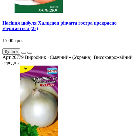
Насіння цибуля Халцедон ріпчата гостра прекрасно
зберігається (2г)
15.00 грн.
Купити
Арт.20779 Виробник «Смачний» (Україна). Високоврожайний
середнь...