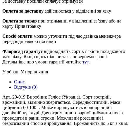
За доставку посилки сплачує отримувач
Оплата за доставку
здійснюється у відділенні зв’язку
Оплата за товар
при отриманні у відділенні зв’язку або на
карту Приватбанку
Спосіб оплати
можно уточнити під час дзвінка менеджера
перед відправкою посилки
Флорасад гарантує
відповідність сортів і якість посадкового
матеріалу. Якщо щось піде не так - повернемо гроші.
Детальніше про умови гарантії читайте
тут
.
У обрані
У порівняння
Опис
Відгуків (0)
Арт. 20-019 Виробник Геліос (Україна). Сорт гострий,
врожайний, відмінно зберігається. Середньостиглий. Маса
цибулини 60-100 г. Може вирощуватись в однорічній і
дворічній культурі. Для отримання товарної цибулини посів
проводити в ранні строки. Можливий розсадний і
безрозсадний спосіб вирощування. Врожайність до 5 кг з кв м.