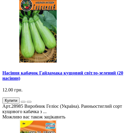
Насіння кабачок Гайдамака кущовий світло-зелений (20
насінин)
12.00 грн.
Купити
Арт.28985 Виробник Геліос (Україна). Ранньостиглий сорт
кущового кабачка з ...
Можливо вас також зацікавить