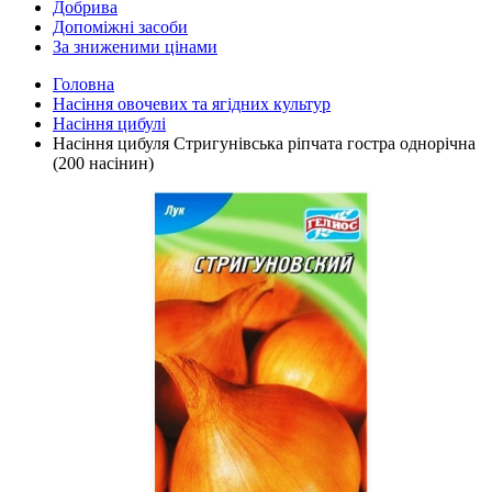
Добрива
Допоміжні засоби
За зниженими цінами
Головна
Насіння овочевих та ягідних культур
Насіння цибулі
Насіння цибуля Стригунівська ріпчата гостра однорічна
(200 насінин)