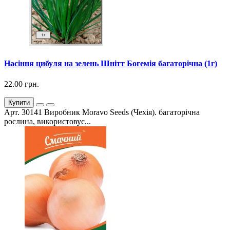
Насіння цибуля на зелень Шнітт Богемія багаторічна (1г)
22.00 грн.
Купити
Арт. 30141 Виробник Moravo Seeds (Чехія). багаторічна
рослина, використовує...