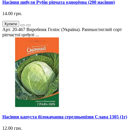
Насіння цибуля Рубін ріпчата однорічна (200 насінин)
14.00 грн.
Купити
Арт. 20-467 Виробник Геліос (Україна). Ранньостиглий сорт
ріпчастої цибулі ...
Насіння капуста білокачанна середньопізня Слава 1305 (1г)
12.00 грн.