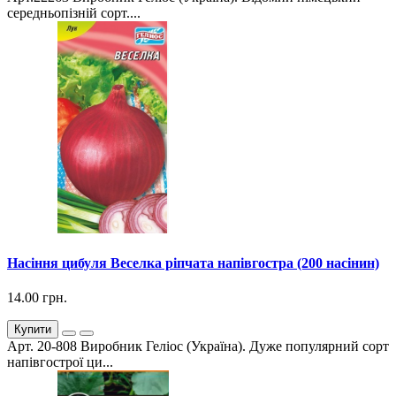
середньопізній сорт....
Насіння цибуля Веселка ріпчата напівгостра (200 насінин)
14.00 грн.
Купити
Арт. 20-808 Виробник Геліос (Україна). Дуже популярний сорт
напівгострої ци...