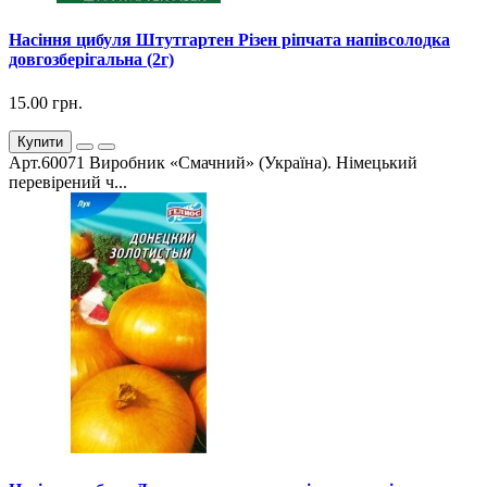
Насіння цибуля Штутгартен Різен ріпчата напівсолодка
довгозберігальна (2г)
15.00 грн.
Купити
Арт.60071 Виробник «Смачний» (Україна). Німецький
перевірений ч...