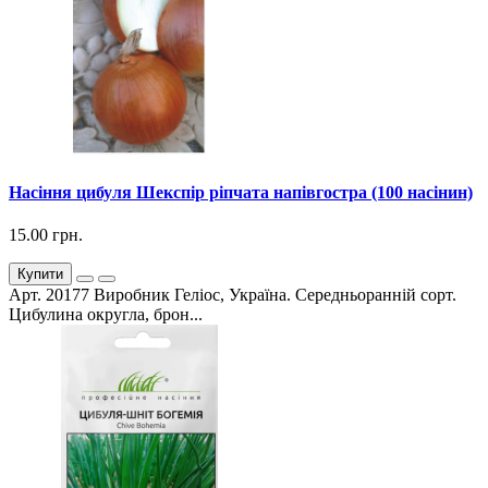
Насіння цибуля Шекспір ріпчата напівгостра (100 насінин)
15.00 грн.
Купити
Арт. 20177 Виробник Геліос, Україна. Середньоранній сорт.
Цибулина округла, брон...