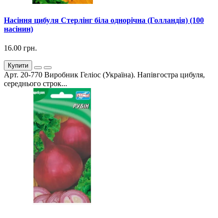
Насіння цибуля Стерлінг біла однорічна (Голландія) (100
насінин)
16.00 грн.
Купити
Арт. 20-770 Виробник Геліос (Україна). Напівгостра цибуля,
середнього строк...