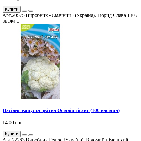
Купити
Арт.20575 Виробник «Смачний» (Україна). Гібрид Слава 1305
вважа...
Насіння капуста цвітна Осінній гігант (100 насінин)
14.00 грн.
Купити
Арт.22263 Виробник Геліос (Україна). Відомий німецький