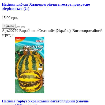
Насіння цибуля Халцедон ріпчата гостра прекрасно
зберігається (2г)
15.00 грн.
Купити
Арт.20779 Виробник «Смачний» (Україна). Високоврожайний
середнь...
Насіння гарбуз Український багатоплідний (смачне