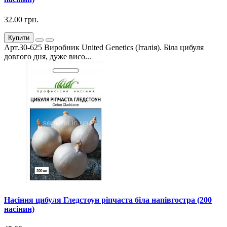
32.00 грн.
Купити
Арт.30-625 Виробник United Genetics (Італія). Біла цибуля
довгого дня, дуже висо...
Насіння цибуля Гледстоун ріпчаста біла напівгостра (200
насінин)