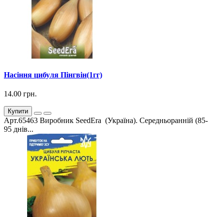
Насіння цибуля Пінгвін(1гг)
14.00 грн.
Купити
Арт.65463 Виробник SeedEra (Україна). Середньоранній (85-
95 днів...