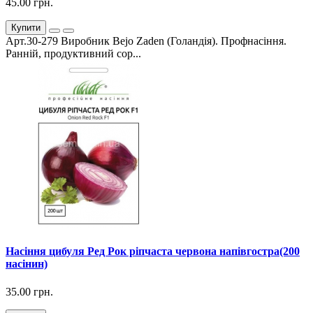
45.00 грн.
Купити
Арт.30-279 Виробник Bejo Zaden (Голандія). Профнасіння.
Ранній, продуктивний сор...
Насіння цибуля Ред Рок ріпчаста червона напівгостра(200
насінин)
35.00 грн.