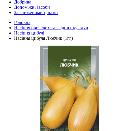
Добрива
Допоміжні засоби
За зниженими цінами
Головна
Насіння овочевих та ягідних культур
Насіння цибулі
Насіння цибуля Любчик (1гг)