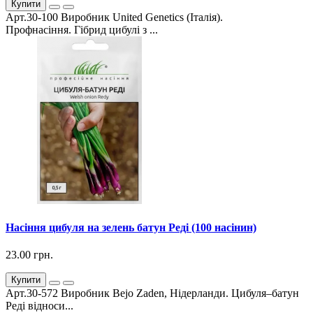
Купити
Арт.30-100 Виробник United Genetics (Італія).
Профнасіння. Гібрид цибулі з ...
Насіння цибуля на зелень батун Реді (100 насінин)
23.00 грн.
Купити
Арт.30-572 Виробник Bejo Zaden, Нідерланди. Цибуля–батун
Реді відноси...