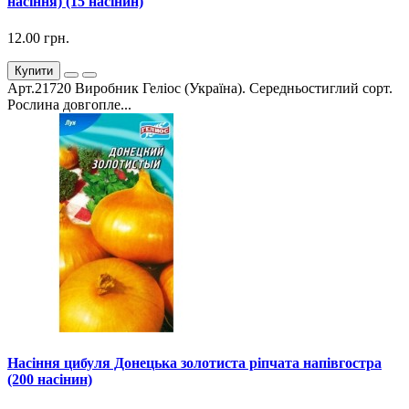
насіння) (15 насінин)
12.00 грн.
Купити
Арт.21720 Виробник Геліос (Україна). Середньостиглий сорт.
Рослина довгопле...
Насіння цибуля Донецька золотиста ріпчата напівгостра
(200 насінин)