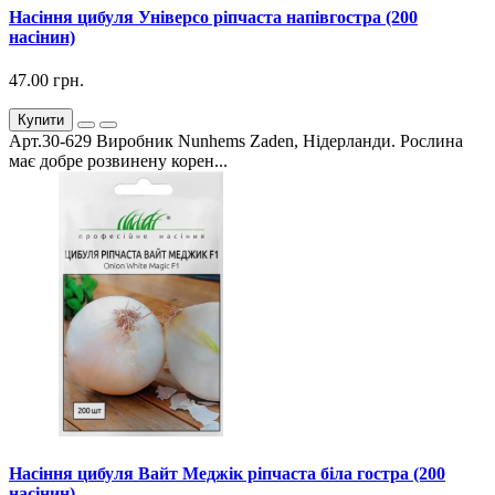
Насіння цибуля Універсо ріпчаста напівгостра (200
насінин)
47.00 грн.
Купити
Арт.30-629 Виробник Nunhems Zaden, Нідерланди. Рослина
має добре розвинену корен...
Насіння цибуля Вайт Меджік ріпчаста біла гостра (200
насінин)