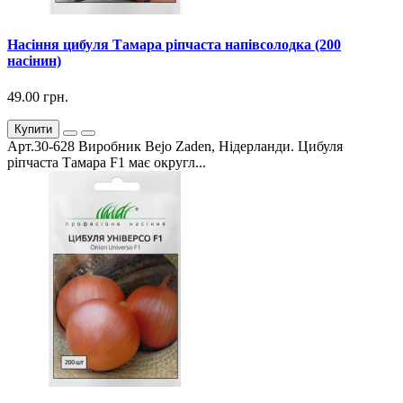
Насіння цибуля Тамара ріпчаста напівсолодка (200
насінин)
49.00 грн.
Купити
Арт.30-628 Виробник Bejo Zaden, Нідерланди. Цибуля
ріпчаста Тамара F1 має округл...