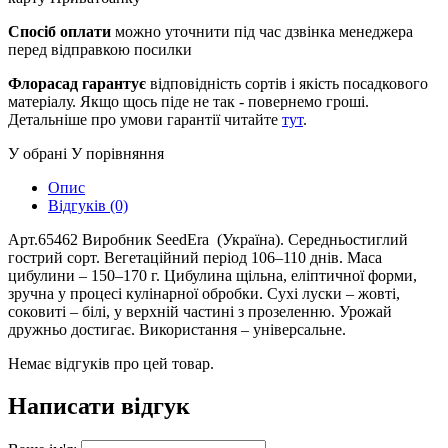
Спосіб оплати
можно уточнити під час дзвінка менеджера
перед відправкою посилки
Флорасад гарантує
відповідність сортів і якість посадкового
матеріалу. Якщо щось піде не так - повернемо гроші.
Детальніше про умови гарантії читайте
тут
.
У обрані
У порівняння
Опис
Відгуків (0)
Арт.65462 Виробник SeedEra (Україна). Середньостиглий
гострий сорт. Вегетаційний період 106–110 днів. Маса
цибулини – 150–170 г. Цибулина щільна, еліптичної форми,
зручна у процесі кулінарної обробки. Сухі луски – жовті,
соковиті – білі, у верхній частині з прозеленню. Урожай
дружньо достигає. Використання – універсальне.
Немає відгуків про цей товар.
Написати відгук