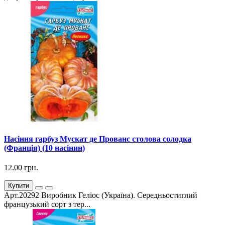
Насіння гарбуз Мускат де Прованс столова солодка
(Франція) (10 насінин)
12.00 грн.
Купити
Арт.20292 Виробник Геліос (Україна). Середньостиглий
французький сорт з тер...