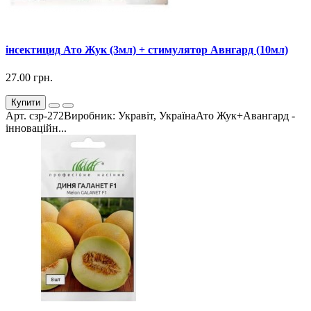
інсектицид Ато Жук (3мл) + стимулятор Авнгард (10мл)
27.00 грн.
Купити
Арт. сзр-272Виробник: Укравіт, УкраїнаАто Жук+Авангард -
інноваційн...