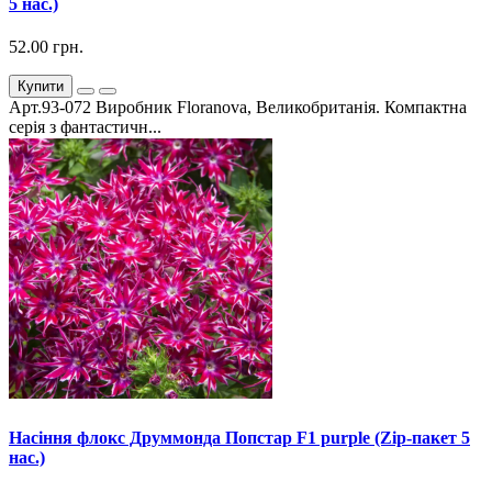
5 нас.)
52.00 грн.
Купити
Арт.93-072 Виробник Floranova, Великобританія. Компактна
серія з фантастичн...
Насіння флокс Друммонда Попстар F1 purple (Zip-пакет 5
нас.)