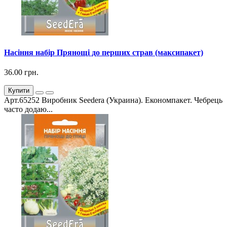
Насіння набір Прянощі до перших страв (максипакет)
36.00 грн.
Купити
Арт.65252 Виробник Seedera (Украина). Економпакет. Чебрець
часто додаю...