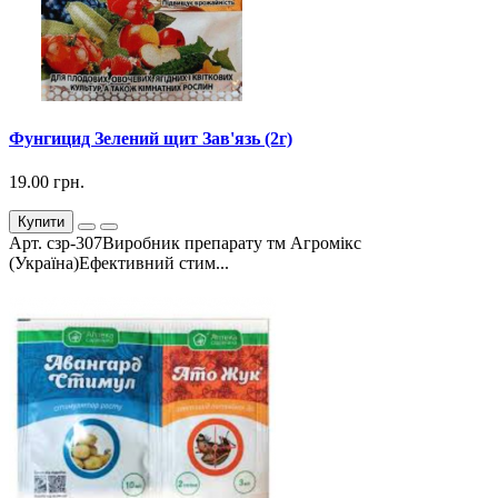
Фунгицид Зелений щит Зав'язь (2г)
19.00 грн.
Купити
Арт. сзр-307Виробник препарату тм Агромікс
(Україна)Ефективний стим...