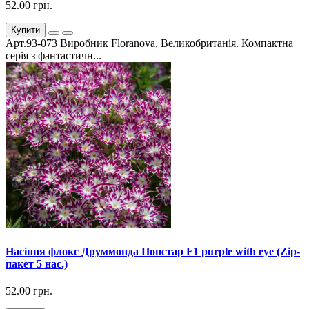
52.00 грн.
Купити
Арт.93-073 Виробник Floranova, Великобританія. Компактна
серія з фантастичн...
Насіння флокс Друммонда Попстар F1 purple with eye (Zip-
пакет 5 нас.)
52.00 грн.