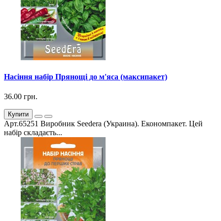
Насіння набір Прянощі до м'яса (максипакет)
36.00 грн.
Купити
Арт.65251 Виробник Seedera (Украина). Економпакет. Цей
набір складаєть...