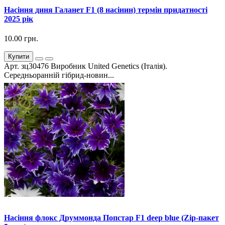
Насіння диня Галанет F1 (8 насінин) термін придатності
2025 рік
10.00 грн.
Купити
Арт. зц30476 Виробник United Genetics (Італія).
Середньоранній гібрид-новин...
Насіння флокс Друммонда Попстар F1 deep blue (Zip-пакет