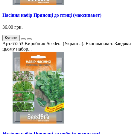
Насіння набір Прянощі до птиці (максипакет)
36.00 грн.
Купити
Арт.65253 Виробник Seedera (Украина). Економпакет. Завдяки
цьому набор...
Насіння набір Прянощі до риби (максипакет)