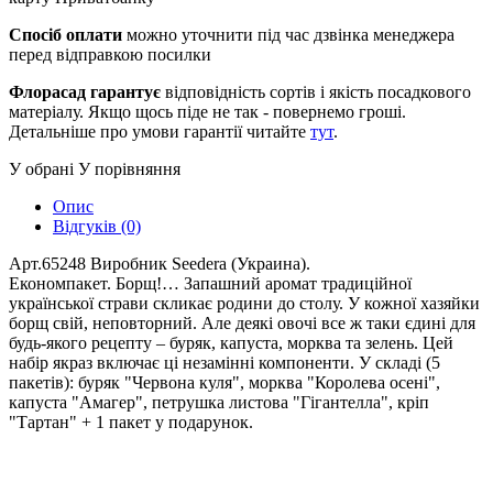
Спосіб оплати
можно уточнити під час дзвінка менеджера
перед відправкою посилки
Флорасад гарантує
відповідність сортів і якість посадкового
матеріалу. Якщо щось піде не так - повернемо гроші.
Детальніше про умови гарантії читайте
тут
.
У обрані
У порівняння
Опис
Відгуків (0)
Арт.65248 Виробник Seedera (Украина).
Економпакет. Борщ!… Запашний аромат традиційної
української страви скликає родини до столу. У кожної хазяйки
борщ свій, неповторний. Але деякі овочі все ж таки єдині для
будь-якого рецепту – буряк, капуста, морква та зелень. Цей
набір якраз включає ці незамінні компоненти. У складі (5
пакетів): буряк "Червона куля", морква "Королева осені",
капуста "Амагер", петрушка листова "Гігантелла", кріп
"Тартан" + 1 пакет у подарунок.