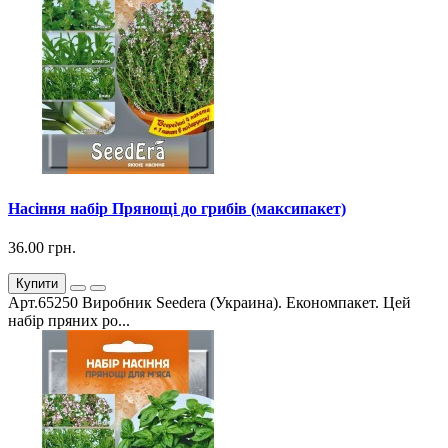
Насіння набір Прянощі до грибів (максипакет)
36.00 грн.
Купити
Арт.65250 Виробник Seedera (Украина). Економпакет. Цей
набір пряних ро...