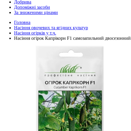
Добрива
Допоміжні засоби
За зниженими цінами
Головна
Насіння овочевих та ягідних культур
Насіння огірків у т.ч.
Насіння огірок Капрікорн F1 самозапильний двосезонний 