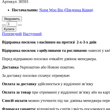
Артикул:
30593
Постачальник:
Nong Woo Bio (Південна Корея)
Уведомить
Купити
Попередній
Наступний
Відправка посилок з насінням на протязі 2-х-3-х днів
Відправка посилок з цибулинами та рослинами:
навесні у кві
Перед відправкою посилки очікайте дзвінок менеджера.
Доставка
Укрпоштою або Новою поштою.
За доставку посилки сплачує отримувач
Оплата за доставку
здійснюється у відділенні зв’язку
Оплата за товар
при отриманні у відділенні зв’язку або на ка
Спосіб оплати
можно уточнити під час дзвінка менеджера пер
Флорасад гарантує
відповідність сортів і якість посадкового 