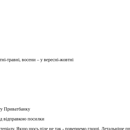
тні-травні, восени – у вересні-жовтні
рту Приватбанку
ед відправкою посилки
матеріалу. Якщо щось піде не так - повернемо гроші. Детальніше п