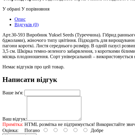
У обрані
У порівняння
Опис
Відгуків (0)
Арт.30-593 Виробник Yuksel Seeds (Туреччина). Гібрид ранньог
бджолами), жіночого типу цвітіння. Підходить для вирощування
пагони короткі. Листя середнього розміру. В одній пазусі розв
3,5 см. Шкірка темно-зеленого забарвлення, з короткими біли
місяць плодоношення. Сорт універсальний – використовується як 
Немає відгуків про цей товар.
Написати відгук
Ваше ім'я:
Ваш відгук:
Примітка:
HTML розмітка не підтримується! Використайте звич
Оцінка:
Погано
Добре