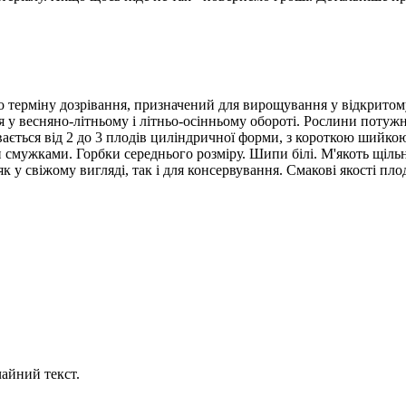
о терміну дозрівання, призначений для вирощування у відкритому
 у весняно-літньому і літньо-осінньому обороті. Рослини потужн
ивається від 2 до 3 плодів циліндричної форми, з короткою шийко
ми смужками. Горбки середнього розміру. Шипи білі. М'якоть щі
у свіжому вигляді, так і для консервування. Смакові якості плод
айний текст.