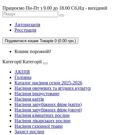
Працюємо Пн-Пт з 9.00 до 18.00 Сб,Нд - вихідний
Авторизація
Реєстрація
Подивитися кошик
Товарів 0 (0.00 грн.)
Кошик порожній!
Категорії
Категорії
АКЦІЯ
Головна
Каталог насіння сезон 2025-2026
Насіння овочевих та ягідних культур
Насіння інкрустоване
Насіння квітів
Насіння зарубіжних фірм (квіти)
Насіння зарубіжних фірм (овочі)
Насіння кімнатних рослин
Насіння лікарських рослин
Насіння газонної трави
Захист рослин