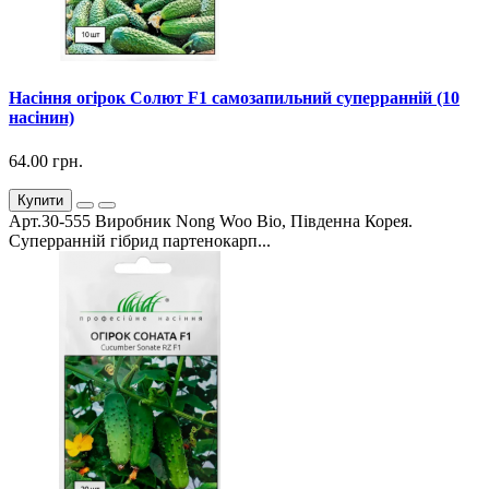
Насіння огірок Солют F1 самозапильний суперранній (10
насінин)
64.00 грн.
Купити
Арт.30-555 Виробник Nong Woo Bio, Південна Корея.
Суперранній гібрид партенокарп...