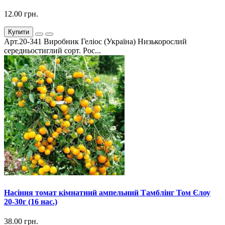
12.00 грн.
Купити
Арт.20-341 Виробник Геліос (Україна) Низькорослий
середньостиглий сорт. Рос...
Насіння томат кімнатний ампельний Тамблінг Том Єлоу
20-30г (16 нас.)
38.00 грн.