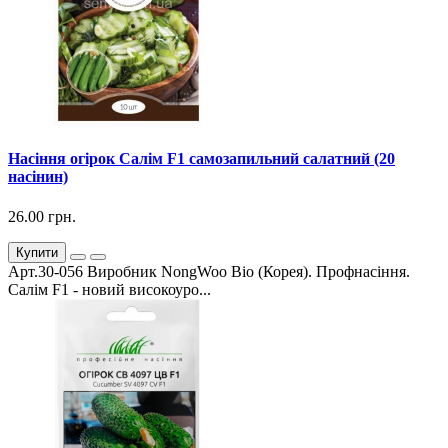
Насіння огірок Салім F1 самозапильний салатний (20
насінин)
26.00 грн.
Купити
Арт.30-056 Виробник NongWoo Bio (Корея). Профнасіння.
Салім F1 - новий високоуро...