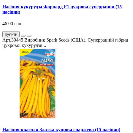
Насіння кукурудза Форвард F1 цукрова суперрання (15
насінин)
46.00 грн.
Купити
Арт.30445 Виробник Spark Seeds (США). Суперранній гібрид
цукрової кукурудзи...
Насіння квасоля Златка кущова спаржева (15 насінин)