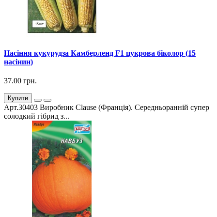
Насіння кукурудза Камберленд F1 цукрова біколор (15
насінин)
37.00 грн.
Купити
Арт.30403 Виробник Clause (Франція). Середньоранній супер
солодкий гібрид з...