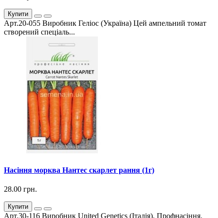
Купити
Арт.20-055 Виробник Геліос (Україна) Цей ампельний томат
створений спеціаль...
Насіння морква Нантес скарлет рання (1г)
28.00 грн.
Купити
Арт.30-116 Виробник United Genetics (Італія). Профнасіння.