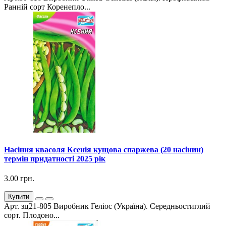
Ранній сорт Коренепло...
Насіння квасоля Ксенія кущова спаржева (20 насінин)
термін придатності 2025 рік
3.00 грн.
Купити
Арт. зц21-805 Виробник Геліос (Україна). Середньостиглий
сорт. Плодоно...