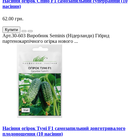
Насіння огірок Спіно F1 самозапильний суперранній (10
насінин)
62.00 грн.
Купити
Арт.30-603 Виробник Seminis (Нідерланди) Гібрид
партенокарпічного огірка нового ...
Насіння огірок Тумі F1 самозапильний довготривалого
плодоношення (10 насінин)