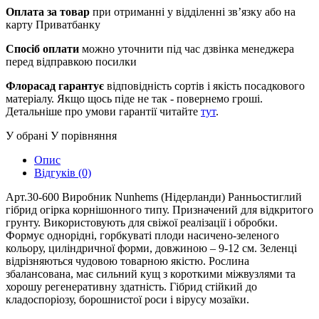
Оплата за товар
при отриманні у відділенні зв’язку або на
карту Приватбанку
Спосіб оплати
можно уточнити під час дзвінка менеджера
перед відправкою посилки
Флорасад гарантує
відповідність сортів і якість посадкового
матеріалу. Якщо щось піде не так - повернемо гроші.
Детальніше про умови гарантії читайте
тут
.
У обрані
У порівняння
Опис
Відгуків (0)
Арт.30-600 Виробник Nunhems (Нідерланди) Ранньостиглий
гібрид огірка корнішонного типу. Призначений для відкритого
грунту. Використовують для свіжої реалізації і обробки.
Формує однорідні, горбкуваті плоди насичено-зеленого
кольору, циліндричної форми, довжиною – 9-12 см. Зеленці
відрізняються чудовою товарною якістю. Рослина
збалансована, має сильний кущ з короткими міжвузлями та
хорошу регенеративну здатність. Гібрид стійкий до
кладоспоріозу, борошнистої роси і вірусу мозаїки.