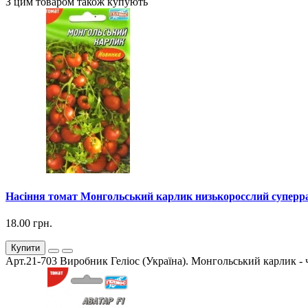
З цим товаром також купують
Насіння томат Монгольський карлик низькоросслий суперран
18.00 грн.
Купити
Арт.21-703 Виробник Геліос (Україна). Монгольський карлик - ч