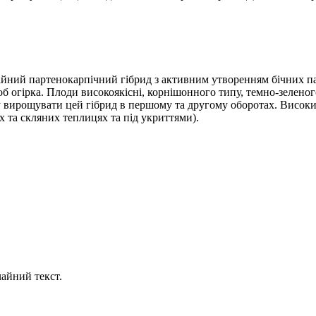
йний партенокарпічний гібрид з активним утворенням бічних паг
б огірка. Плоди високоякісні, корнішонного типу, темно-зеленог
 вирощувати цей гібрид в першому та другому оборотах. Високи
х та скляних теплицях та під укриттями).
айний текст.