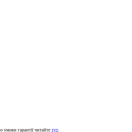
ро умови гарантії читайте
тут
.