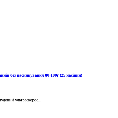
ній без пасинкування 80-100г (25 насінин)
удовий ультраскорос...