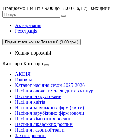
Працюємо Пн-Пт з 9.00 до 18.00 Сб,Нд - вихідний
Авторизація
Реєстрація
Подивитися кошик
Товарів 0 (0.00 грн.)
Кошик порожній!
Категорії
Категорії
АКЦІЯ
Головна
Каталог насіння сезон 2025-2026
Насіння овочевих та ягідних культур
Насіння інкрустоване
Насіння квітів
Насіння зарубіжних фірм (квіти)
Насіння зарубіжних фірм (овочі)
Насіння кімнатних рослин
Насіння лікарських рослин
Насіння газонної трави
Захист рослин