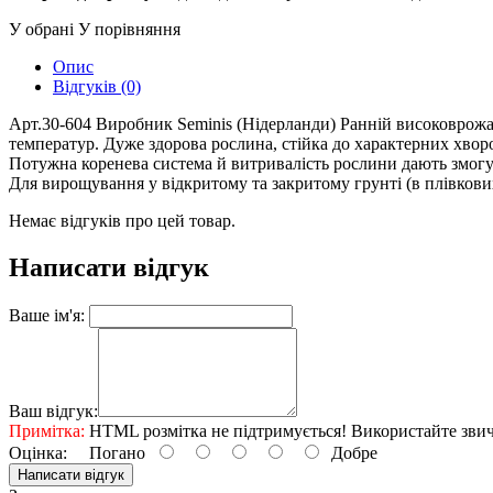
У обрані
У порівняння
Опис
Відгуків (0)
Арт.30-604 Виробник Seminis (Нідерланди) Ранній високоврожа
температур. Дуже здорова рослина, стійка до характерних хворо
Потужна коренева система й витривалість рослини дають змогу
Для вирощування у відкритому та закритому грунті (в плівкови
Немає відгуків про цей товар.
Написати відгук
Ваше ім'я:
Ваш відгук:
Примітка:
HTML розмітка не підтримується! Використайте звич
Оцінка:
Погано
Добре
Написати відгук