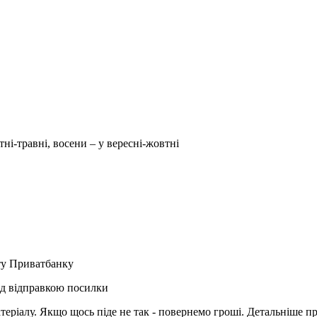
тні-травні, восени – у вересні-жовтні
рту Приватбанку
ед відправкою посилки
матеріалу. Якщо щось піде не так - повернемо гроші. Детальніше п