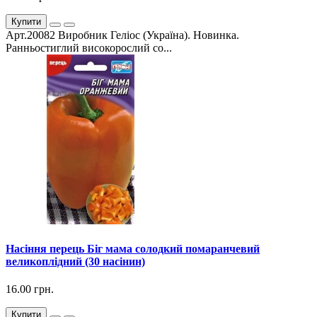
Купити
Арт.20082 Виробник Геліос (Україна). Новинка.
Ранньостиглий високорослий со...
Насіння перець Біг мама солодкий помаранчевий
великоплідний (30 насінин)
16.00 грн.
Купити