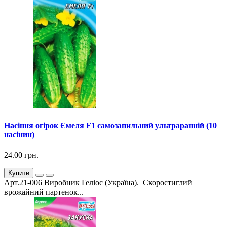
Насіння огірок Ємеля F1 самозапильний ультраранній (10
насінин)
24.00 грн.
Купити
Арт.21-006 Виробник Геліос (Україна). Скоростиглий
врожайний партенок...