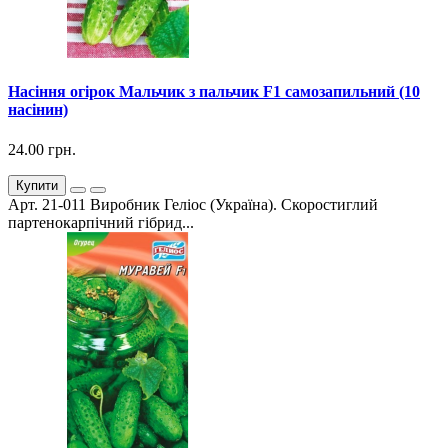
Насіння огірок Мальчик з пальчик F1 самозапильний (10
насінин)
24.00 грн.
Купити
Арт. 21-011 Виробник Геліос (Україна). Скоростиглий
партенокарпічний гібрид...