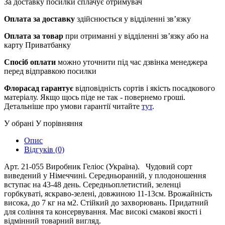
За доставку посилки сплачує отримувач
Оплата за доставку
здійснюється у відділенні зв’язку
Оплата за товар
при отриманні у відділенні зв’язку або на
карту Приватбанку
Спосіб оплати
можно уточнити під час дзвінка менеджера
перед відправкою посилки
Флорасад гарантує
відповідність сортів і якість посадкового
матеріалу. Якщо щось піде не так - повернемо гроші.
Детальніше про умови гарантії читайте
тут
.
У обрані
У порівняння
Опис
Відгуків (0)
Арт. 21-055 Виробник Геліос (Україна). Чудовий сорт
виведений у Німеччині. Середньоранній, у плодоношення
вступає на 43-48 день. Середньоплетистий, зеленці
горбкуваті, яскраво-зелені, довжиною 11-13см. Врожайність
висока, до 7 кг на м2. Стійкий до захворювань. Придатний
для соління та консервування. Має високі смакові якості і
відмінний товарний вигляд.