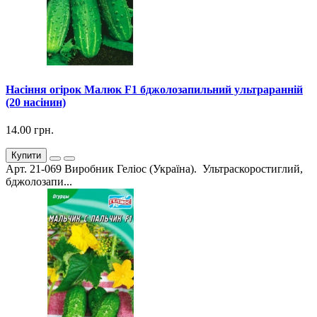
Насіння огірок Малюк F1 бджолозапильний ультраранній
(20 насінин)
14.00 грн.
Купити
Арт. 21-069 Виробник Геліос (Україна). Ультраскоростиглий,
бджолозапи...