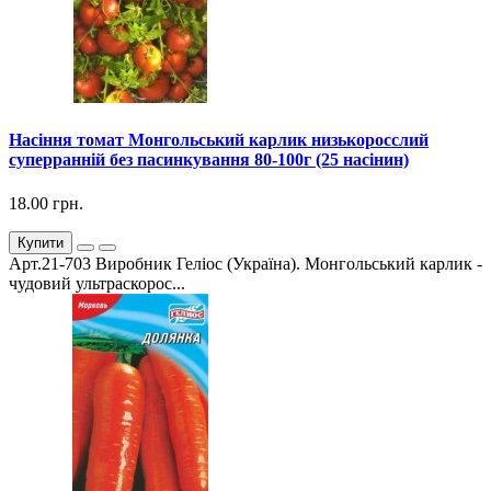
Насіння томат Монгольський карлик низькоросслий
суперранній без пасинкування 80-100г (25 насінин)
18.00 грн.
Купити
Арт.21-703 Виробник Геліос (Україна). Монгольський карлик -
чудовий ультраскорос...