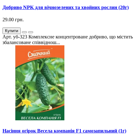
Добриво NPK для вічнозелених та хвойних рослин (20г)
29.00 грн.
Купити
Арт. уб-323 Комплексне концентроване добриво, що містить
збалансоване співвіднош...
Насіння огірок Весела компанія F1 самозапильний (1г)