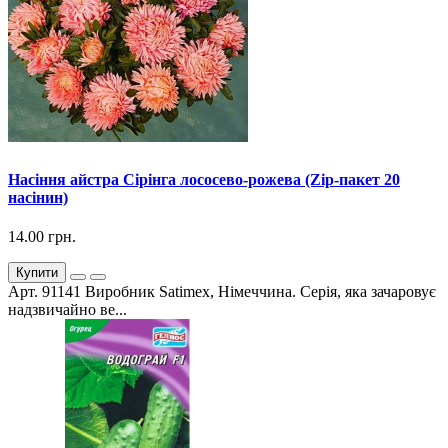
Насіння айстра Сірінга лососево-рожева (Zip-пакет 20
насінин)
14.00 грн.
Купити
Арт. 91141 Виробник Satimex, Німеччина. Серія, яка зачаровує
надзвичайно ве...