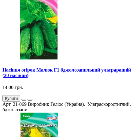
Насіння огірок Малюк F1 бджолозапильний ультраранній
(20 насінин)
14.00 грн.
Купити
Арт. 21-069 Виробник Геліос (Україна). Ультраскоростиглий,
бджолозапи...