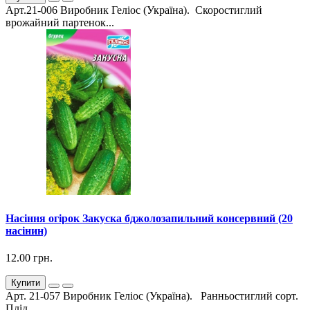
Арт.21-006 Виробник Геліос (Україна). Скоростиглий
врожайний партенок...
Насіння огірок Закуска бджолозапильний консервний (20
насінин)
12.00 грн.
Купити
Арт. 21-057 Виробник Геліос (Україна). Ранньостиглий сорт.
Плід...