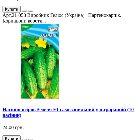
Купити
Арт.21-058 Виробник Геліос (Україна). Партенокарпік.
Корнішони коротк...
Насіння огірок Ємеля F1 самозапильний ультраранній (10
насінин)
24.00 грн.
Купити