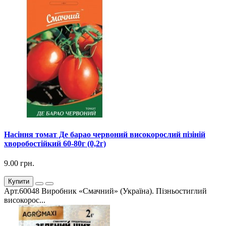
Насіння томат Де барао червоний високорослий пізіній
хворобостійкий 60-80г (0,2г)
9.00 грн.
Купити
Арт.60048 Виробник «Смачний» (Україна). Пізньостиглий
високорос...