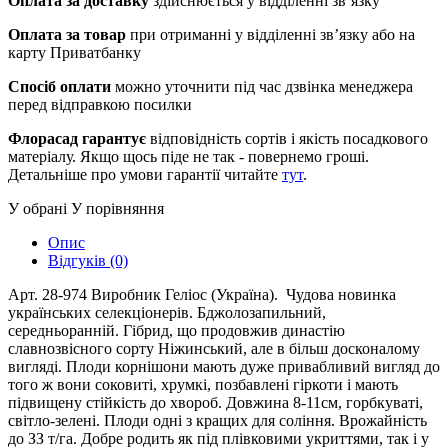
Оплата за доставку
здійснюється у відділенні зв’язку
Оплата за товар
при отриманні у відділенні зв’язку або на
карту Приватбанку
Спосіб оплати
можно уточнити під час дзвінка менеджера
перед відправкою посилки
Флорасад гарантує
відповідність сортів і якість посадкового
матеріалу. Якщо щось піде не так - повернемо гроші.
Детальніше про умови гарантії читайте
тут
.
У обрані
У порівняння
Опис
Відгуків (0)
Арт. 28-974 Виробник Геліос (Україна). Чудова новинка
українських селекціонерів. Бджолозапильний,
середньоранній. Гібрид, що продовжив династію
славнозвісного сорту Ніжинський, але в більш досконалому
вигляді. Плоди корнішони мають дуже привабливий вигляд до
того ж вони соковиті, хрумкі, позбавлені гіркоти і мають
підвищену стійкість до хвороб. Довжина 8-11см, горбкуваті,
світло-зелені. Плоди одні з кращих для соління. Врожайність
до ЗЗ т/га. Добре родить як під плівковими укриттями, так і у