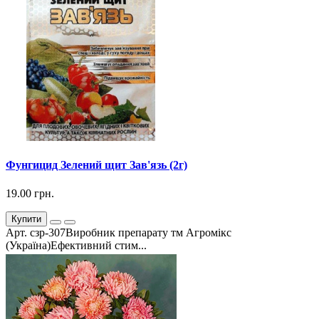
Фунгицид Зелений щит Зав'язь (2г)
19.00 грн.
Купити
Арт. сзр-307Виробник препарату тм Агромікс
(Україна)Ефективний стим...