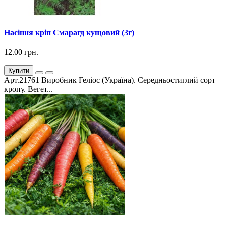
Насіння кріп Смарагд кущовий (3г)
12.00 грн.
Купити
Арт.21761 Виробник Геліос (Україна). Середньостиглий сорт
кропу. Вегет...