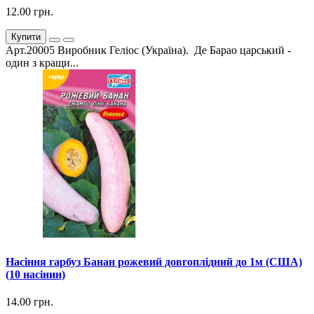
12.00 грн.
Купити
Арт.20005 Виробник Геліос (Україна). Де Барао царський -
один з кращи...
Насіння гарбуз Банан рожевий довгоплідний до 1м (США)
(10 насінин)
14.00 грн.