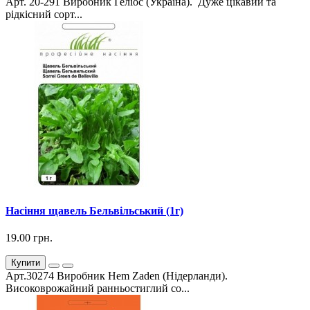
Арт. 20-291 Виробник Геліос (Україна). Дуже цікавий та
рідкісний сорт...
Насіння щавель Бельвільський (1г)
19.00 грн.
Купити
Арт.30274 Виробник Hem Zaden (Нідерланди).
Високоврожайний ранньостиглий со...