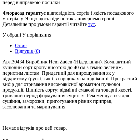
перед відправкою посилки
Флорасад гарантує
відповідність сортів і якість посадкового
матеріалу. Якщо щось піде не так - повернемо гроші.
Детальніше про умови гарантії читайте
тут
.
У обрані
У порівняння
Опис
Відгуків (0)
Арт.30434 Виробник Hem Zaden (Нідерланди). Компактний
кущовий сорт кропу висотою до 40 см з темно-зеленим,
перистим листям. Придатний для вирощування як у
відкритому ґрунті, так і в горщиках на підвіконні. Прекрасний
вибір для отримання високоякісної ароматної пучкової
продукції. Цінність сорту: відмінні смакові та товарні якості,
тривалий період формування суцвіття. Рекомендується для
сушіння, заморозки, приготування різних приправ,
засолювання та маринування.
Немає відгуків про цей товар.