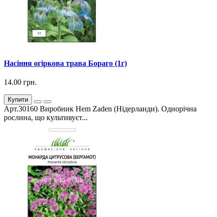
Насіння огіркова трава Бораго (1г)
14.00 грн.
Купити
Арт.30160 Виробник Hem Zaden (Нідерланди). Однорічна
рослина, що культивуєт...