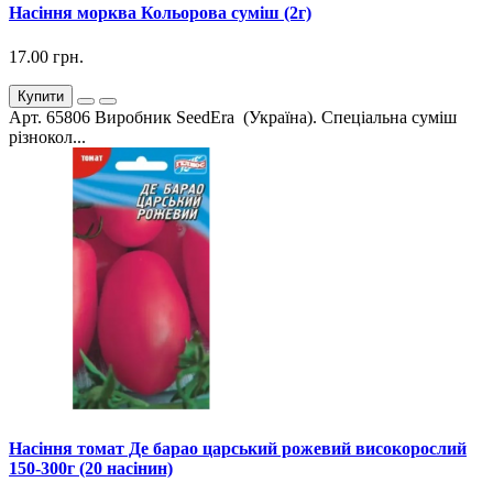
Насіння морква Кольорова суміш (2г)
17.00 грн.
Купити
Арт. 65806 Виробник SeedEra (Україна). Спеціальна суміш
різнокол...
Насіння томат Де барао царський рожевий високорослий
150-300г (20 насінин)