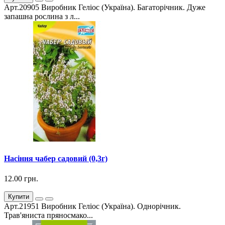
Арт.20905 Виробник Геліос (Україна). Багаторічник. Дуже
запашна рослина з л...
Насіння чабер садовий (0,3г)
12.00 грн.
Купити
Арт.21951 Виробник Геліос (Україна). Однорічник.
Трав'яниста пряносмако...