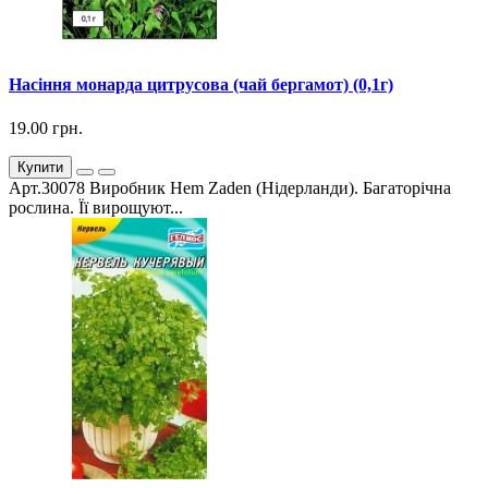
Насіння монарда цитрусова (чай бергамот) (0,1г)
19.00 грн.
Купити
Арт.30078 Виробник Hem Zaden (Нідерланди). Багаторічна
рослина. Її вирощуют...