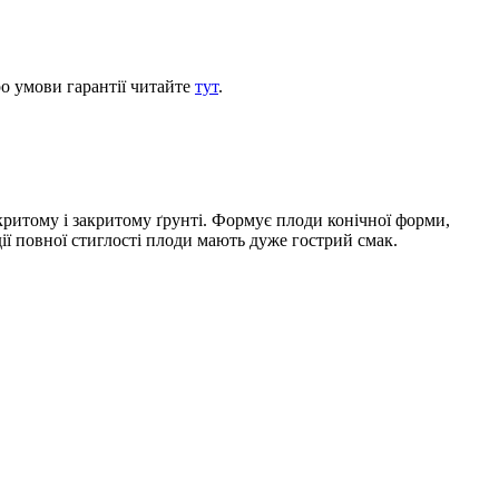
ро умови гарантії читайте
тут
.
критому і закритому ґрунті. Формує плоди конічної форми,
ії повної стиглості плоди мають дуже гострий смак.