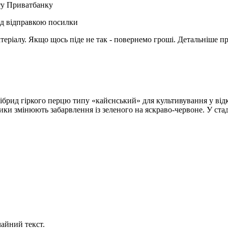
рту Приватбанку
ед відправкою посилки
матеріалу. Якщо щось піде не так - повернемо гроші. Детальніше п
 гібрид гіркого перцю типу «кайєнський» для культивування у від
ки змінюють забарвлення із зеленого на яскраво-червоне. У стад
айний текст.