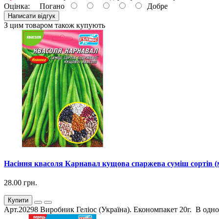
Оцінка:
Погано
Добре
Написати відгук
З цим товаром також купують
Насіння квасоля Карнавал кущова спаржева суміш сортів (
28.00 грн.
Купити
Арт.20298 Виробник Геліос (Україна). Економпакет 20г. В одном