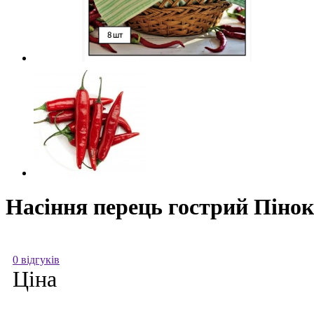
Насіння перець гострий Пінокі
0 відгуків
Ціна