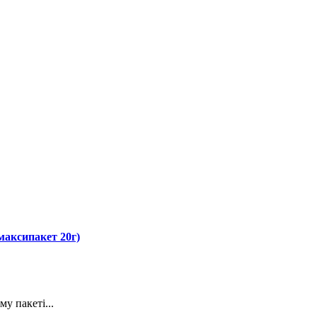
максипакет 20г)
у пакеті...