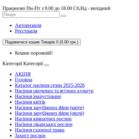
Працюємо Пн-Пт з 9.00 до 18.00 Сб,Нд - вихідний
Авторизація
Реєстрація
Подивитися кошик
Товарів 0 (0.00 грн.)
Кошик порожній!
Категорії
Категорії
АКЦІЯ
Головна
Каталог насіння сезон 2025-2026
Насіння овочевих та ягідних культур
Насіння інкрустоване
Насіння квітів
Насіння зарубіжних фірм (квіти)
Насіння зарубіжних фірм (овочі)
Насіння кімнатних рослин
Насіння лікарських рослин
Насіння газонної трави
Захист рослин