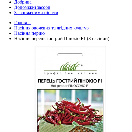
Добрива
Допоміжні засоби
За зниженими цінами
Головна
Насіння овочевих та ягідних культур
Насіння перцю
Насіння перець гострий Пінокіо F1 (8 насінин)